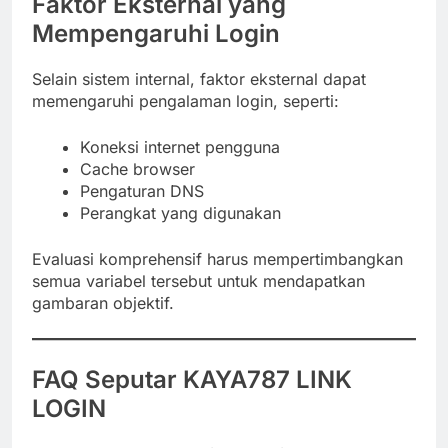
Faktor Eksternal yang
Mempengaruhi Login
Selain sistem internal, faktor eksternal dapat
memengaruhi pengalaman login, seperti:
Koneksi internet pengguna
Cache browser
Pengaturan DNS
Perangkat yang digunakan
Evaluasi komprehensif harus mempertimbangkan
semua variabel tersebut untuk mendapatkan
gambaran objektif.
FAQ Seputar KAYA787 LINK
LOGIN