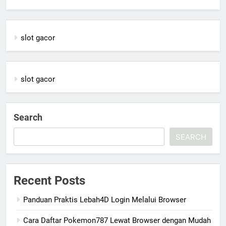
slot gacor
slot gacor
Search
SEARCH
Recent Posts
Panduan Praktis Lebah4D Login Melalui Browser
Cara Daftar Pokemon787 Lewat Browser dengan Mudah