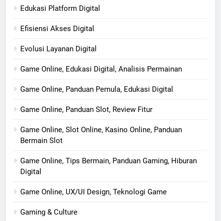
Edukasi Platform Digital
Efisiensi Akses Digital
Evolusi Layanan Digital
Game Online, Edukasi Digital, Analisis Permainan
Game Online, Panduan Pemula, Edukasi Digital
Game Online, Panduan Slot, Review Fitur
Game Online, Slot Online, Kasino Online, Panduan
Bermain Slot
Game Online, Tips Bermain, Panduan Gaming, Hiburan
Digital
Game Online, UX/UI Design, Teknologi Game
Gaming & Culture