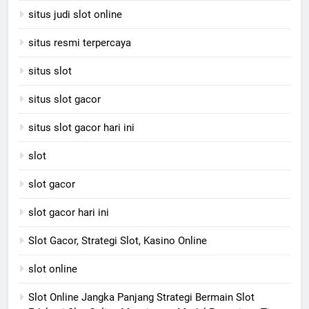
situs judi slot online
situs resmi terpercaya
situs slot
situs slot gacor
situs slot gacor hari ini
slot
slot gacor
slot gacor hari ini
Slot Gacor, Strategi Slot, Kasino Online
slot online
Slot Online Jangka Panjang Strategi Bermain Slot