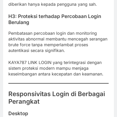
diberikan hanya kepada pengguna yang sah.
H3: Proteksi terhadap Percobaan Login
Berulang
Pembatasan percobaan login dan monitoring
aktivitas abnormal membantu mencegah serangan
brute force tanpa memperlambat proses
autentikasi secara signifikan.
KAYA787 LINK LOGIN yang terintegrasi dengan
sistem proteksi modern mampu menjaga
keseimbangan antara kecepatan dan keamanan.
Responsivitas Login di Berbagai
Perangkat
Desktop