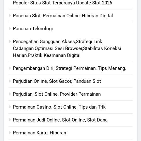
Populer Situs Slot Terpercaya Update Slot 2026
Panduan Slot, Permainan Online, Hiburan Digital
Panduan Teknologi
Pencegahan Gangguan Akses,Strategi Link
Cadangan,Optimasi Sesi Browser,Stabilitas Koneksi
Harian,Praktik Keamanan Digital
Pengembangan Diri, Strategi Permainan, Tips Menang.
Perjudian Online, Slot Gacor, Panduan Slot
Perjudian, Slot Online, Provider Permainan
Permainan Casino, Slot Online, Tips dan Trik
Permainan Judi Online, Slot Online, Slot Dana
Permainan Kartu, Hiburan