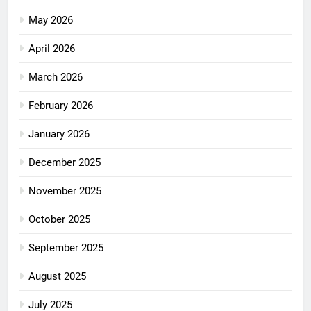
May 2026
April 2026
March 2026
February 2026
January 2026
December 2025
November 2025
October 2025
September 2025
August 2025
July 2025