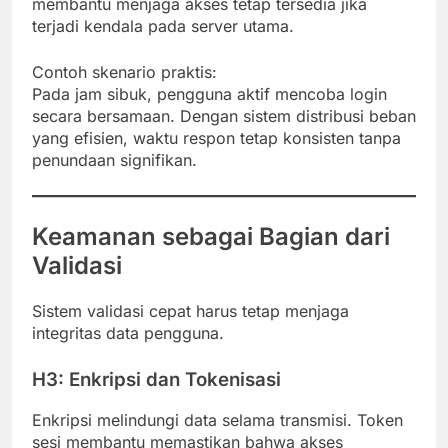
membantu menjaga akses tetap tersedia jika
terjadi kendala pada server utama.
Contoh skenario praktis:
Pada jam sibuk, pengguna aktif mencoba login
secara bersamaan. Dengan sistem distribusi beban
yang efisien, waktu respon tetap konsisten tanpa
penundaan signifikan.
Keamanan sebagai Bagian dari
Validasi
Sistem validasi cepat harus tetap menjaga
integritas data pengguna.
H3: Enkripsi dan Tokenisasi
Enkripsi melindungi data selama transmisi. Token
sesi membantu memastikan bahwa akses