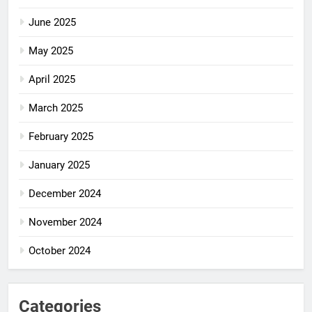
June 2025
May 2025
April 2025
March 2025
February 2025
January 2025
December 2024
November 2024
October 2024
Categories