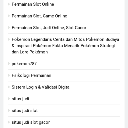
Permainan Slot Online
Permainan Slot, Game Online
Permainan Slot, Judi Online, Slot Gacor
Pokémon Legendaris Cerita dan Mitos Pokémon Budaya
& Inspirasi Pokémon Fakta Menarik Pokémon Strategi
dan Lore Pokémon
pokemon787
Psikologi Permainan
Sistem Login & Validasi Digital
situs judi
situs judi slot
situs judi slot gacor