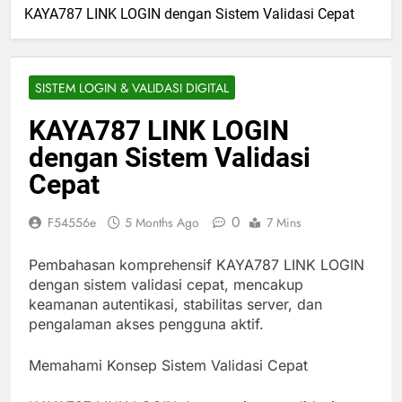
KAYA787 LINK LOGIN dengan Sistem Validasi Cepat
SISTEM LOGIN & VALIDASI DIGITAL
KAYA787 LINK LOGIN
dengan Sistem Validasi
Cepat
0
F54556e
5 Months Ago
7 Mins
Pembahasan komprehensif KAYA787 LINK LOGIN
dengan sistem validasi cepat, mencakup
keamanan autentikasi, stabilitas server, dan
pengalaman akses pengguna aktif.
Memahami Konsep Sistem Validasi Cepat