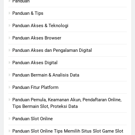
Panduan
Panduan & Tips
Panduan Akses & Teknologi
Panduan Akses Browser
Panduan Akses dan Pengalaman Digital
Panduan Akses Digital
Panduan Bermain & Analisis Data
Panduan Fitur Platform
Panduan Pemula, Keamanan Akun, Pendaftaran Online,
Tips Bermain Slot, Proteksi Data
Panduan Slot Online
Panduan Slot Online Tips Memilih Situs Slot Game Slot