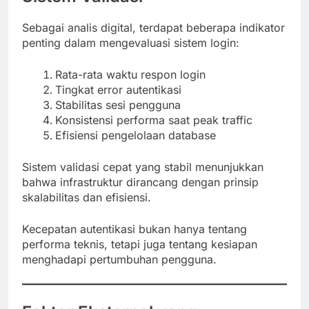
Sebagai analis digital, terdapat beberapa indikator
penting dalam mengevaluasi sistem login:
Rata-rata waktu respon login
Tingkat error autentikasi
Stabilitas sesi pengguna
Konsistensi performa saat peak traffic
Efisiensi pengelolaan database
Sistem validasi cepat yang stabil menunjukkan
bahwa infrastruktur dirancang dengan prinsip
skalabilitas dan efisiensi.
Kecepatan autentikasi bukan hanya tentang
performa teknis, tetapi juga tentang kesiapan
menghadapi pertumbuhan pengguna.