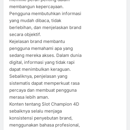
membangun kepercayaan.
Pengguna membutuhkan informasi
yang mudah dibaca, tidak
berlebihan, dan menjelaskan brand
secara objektif.
Kejelasan brand membantu
pengguna memahami apa yang
sedang mereka akses. Dalam dunia
digital, informasi yang tidak rapi
dapat menimbulkan keraguan.
Sebaliknya, penjelasan yang
sistematis dapat memperkuat rasa
percaya dan membuat pengguna
merasa lebih aman.
Konten tentang Slot Champion 4D
sebaiknya selalu menjaga
konsistensi penyebutan brand,
menggunakan bahasa profesional,