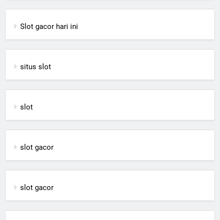
Slot gacor hari ini
situs slot
slot
slot gacor
slot gacor