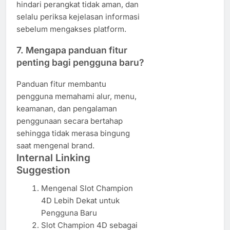
hindari perangkat tidak aman, dan
selalu periksa kejelasan informasi
sebelum mengakses platform.
7. Mengapa panduan fitur
penting bagi pengguna baru?
Panduan fitur membantu
pengguna memahami alur, menu,
keamanan, dan pengalaman
penggunaan secara bertahap
sehingga tidak merasa bingung
saat mengenal brand.
Internal Linking
Suggestion
Mengenal Slot Champion
4D Lebih Dekat untuk
Pengguna Baru
Slot Champion 4D sebagai