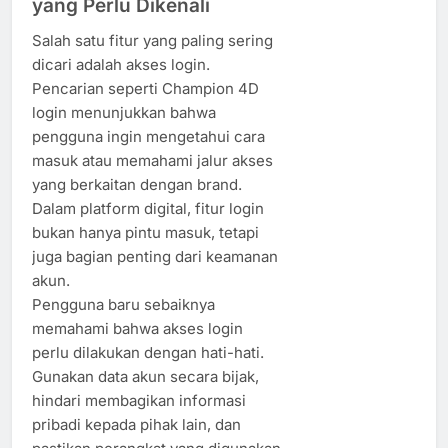
yang Perlu Dikenali
Salah satu fitur yang paling sering
dicari adalah akses login.
Pencarian seperti Champion 4D
login menunjukkan bahwa
pengguna ingin mengetahui cara
masuk atau memahami jalur akses
yang berkaitan dengan brand.
Dalam platform digital, fitur login
bukan hanya pintu masuk, tetapi
juga bagian penting dari keamanan
akun.
Pengguna baru sebaiknya
memahami bahwa akses login
perlu dilakukan dengan hati-hati.
Gunakan data akun secara bijak,
hindari membagikan informasi
pribadi kepada pihak lain, dan