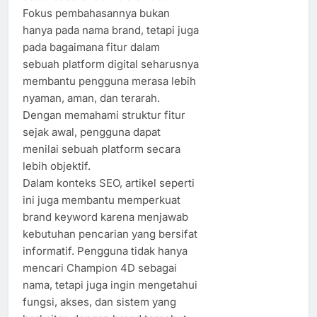
Fokus pembahasannya bukan
hanya pada nama brand, tetapi juga
pada bagaimana fitur dalam
sebuah platform digital seharusnya
membantu pengguna merasa lebih
nyaman, aman, dan terarah.
Dengan memahami struktur fitur
sejak awal, pengguna dapat
menilai sebuah platform secara
lebih objektif.
Dalam konteks SEO, artikel seperti
ini juga membantu memperkuat
brand keyword karena menjawab
kebutuhan pencarian yang bersifat
informatif. Pengguna tidak hanya
mencari Champion 4D sebagai
nama, tetapi juga ingin mengetahui
fungsi, akses, dan sistem yang