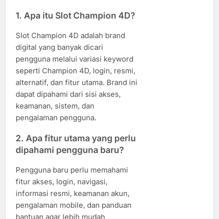
1. Apa itu Slot Champion 4D?
Slot Champion 4D adalah brand
digital yang banyak dicari
pengguna melalui variasi keyword
seperti Champion 4D, login, resmi,
alternatif, dan fitur utama. Brand ini
dapat dipahami dari sisi akses,
keamanan, sistem, dan
pengalaman pengguna.
2. Apa fitur utama yang perlu
dipahami pengguna baru?
Pengguna baru perlu memahami
fitur akses, login, navigasi,
informasi resmi, keamanan akun,
pengalaman mobile, dan panduan
bantuan agar lebih mudah