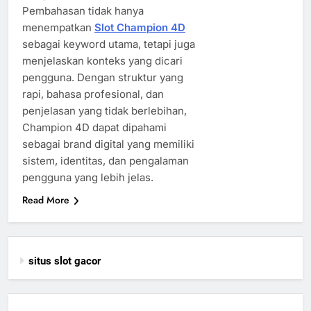
Pembahasan tidak hanya
menempatkan
Slot Champion 4D
sebagai keyword utama, tetapi juga
menjelaskan konteks yang dicari
pengguna. Dengan struktur yang
rapi, bahasa profesional, dan
penjelasan yang tidak berlebihan,
Champion 4D dapat dipahami
sebagai brand digital yang memiliki
sistem, identitas, dan pengalaman
pengguna yang lebih jelas.
Read More
situs slot gacor