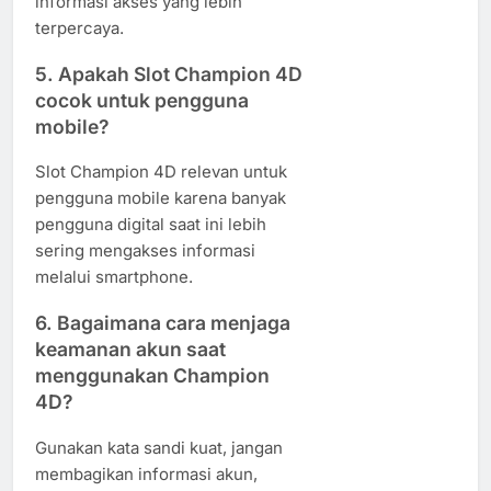
informasi akses yang lebih
terpercaya.
5. Apakah Slot Champion 4D
cocok untuk pengguna
mobile?
Slot Champion 4D relevan untuk
pengguna mobile karena banyak
pengguna digital saat ini lebih
sering mengakses informasi
melalui smartphone.
6. Bagaimana cara menjaga
keamanan akun saat
menggunakan Champion
4D?
Gunakan kata sandi kuat, jangan
membagikan informasi akun,