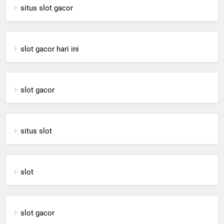
situs slot gacor
slot gacor hari ini
slot gacor
situs slot
slot
slot gacor