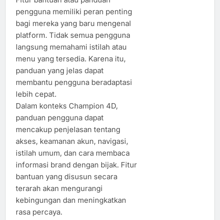
pengguna memiliki peran penting
bagi mereka yang baru mengenal
platform. Tidak semua pengguna
langsung memahami istilah atau
menu yang tersedia. Karena itu,
panduan yang jelas dapat
membantu pengguna beradaptasi
lebih cepat.
Dalam konteks Champion 4D,
panduan pengguna dapat
mencakup penjelasan tentang
akses, keamanan akun, navigasi,
istilah umum, dan cara membaca
informasi brand dengan bijak. Fitur
bantuan yang disusun secara
terarah akan mengurangi
kebingungan dan meningkatkan
rasa percaya.