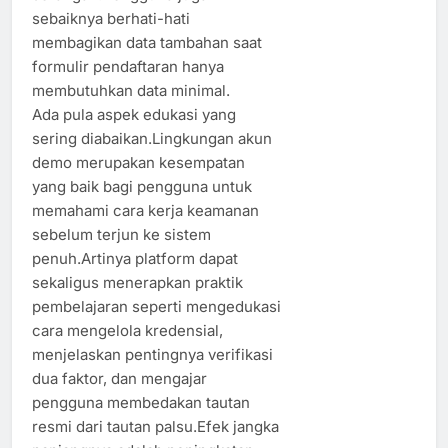
sebaiknya berhati-hati
membagikan data tambahan saat
formulir pendaftaran hanya
membutuhkan data minimal.
Ada pula aspek edukasi yang
sering diabaikan.Lingkungan akun
demo merupakan kesempatan
yang baik bagi pengguna untuk
memahami cara kerja keamanan
sebelum terjun ke sistem
penuh.Artinya platform dapat
sekaligus menerapkan praktik
pembelajaran seperti mengedukasi
cara mengelola kredensial,
menjelaskan pentingnya verifikasi
dua faktor, dan mengajar
pengguna membedakan tautan
resmi dari tautan palsu.Efek jangka