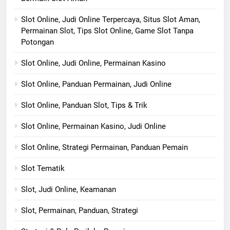
Slot Online, Judi Online Terpercaya, Situs Slot Aman,
Permainan Slot, Tips Slot Online, Game Slot Tanpa
Potongan
Slot Online, Judi Online, Permainan Kasino
Slot Online, Panduan Permainan, Judi Online
Slot Online, Panduan Slot, Tips & Trik
Slot Online, Permainan Kasino, Judi Online
Slot Online, Strategi Permainan, Panduan Pemain
Slot Tematik
Slot, Judi Online, Keamanan
Slot, Permainan, Panduan, Strategi