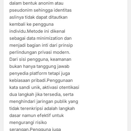
dalam bentuk anonim atau
pseudonim sehingga identitas
aslinya tidak dapat ditautkan
kembali ke pengguna
individu.Metode ini dikenal
sebagai data minimization dan
menjadi bagian inti dari prinsip
perlindungan privasi modern.
Dari sisi pengguna, keamanan
bukan hanya tanggung jawab
penyedia platform tetapi juga
kebiasaan pribadi.Penggunaan
kata sandi unik, aktivasi otentikasi
dua langkah jika tersedia, serta
menghindari jaringan publik yang
tidak terenkripsi adalah langkah
dasar namun efektif untuk
mengurangi risiko
serangan.Pengguna juga