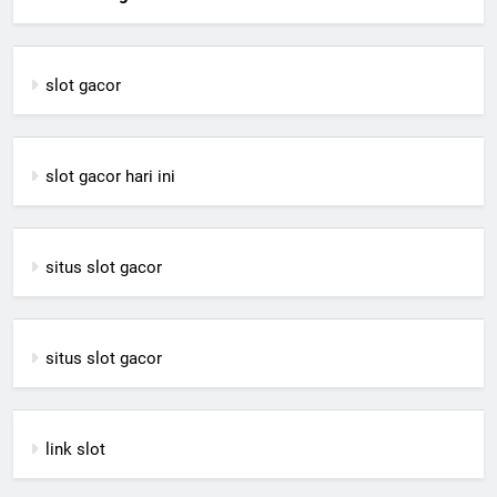
slot gacor
slot gacor hari ini
situs slot gacor
situs slot gacor
link slot