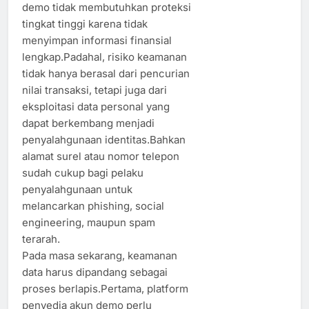
demo tidak membutuhkan proteksi
tingkat tinggi karena tidak
menyimpan informasi finansial
lengkap.Padahal, risiko keamanan
tidak hanya berasal dari pencurian
nilai transaksi, tetapi juga dari
eksploitasi data personal yang
dapat berkembang menjadi
penyalahgunaan identitas.Bahkan
alamat surel atau nomor telepon
sudah cukup bagi pelaku
penyalahgunaan untuk
melancarkan phishing, social
engineering, maupun spam
terarah.
Pada masa sekarang, keamanan
data harus dipandang sebagai
proses berlapis.Pertama, platform
penyedia akun demo perlu