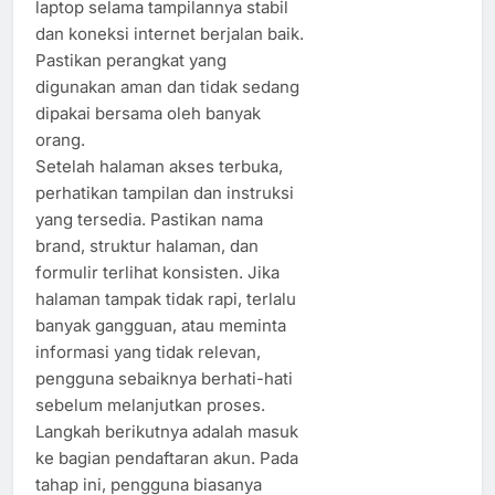
laptop selama tampilannya stabil
dan koneksi internet berjalan baik.
Pastikan perangkat yang
digunakan aman dan tidak sedang
dipakai bersama oleh banyak
orang.
Setelah halaman akses terbuka,
perhatikan tampilan dan instruksi
yang tersedia. Pastikan nama
brand, struktur halaman, dan
formulir terlihat konsisten. Jika
halaman tampak tidak rapi, terlalu
banyak gangguan, atau meminta
informasi yang tidak relevan,
pengguna sebaiknya berhati-hati
sebelum melanjutkan proses.
Langkah berikutnya adalah masuk
ke bagian pendaftaran akun. Pada
tahap ini, pengguna biasanya