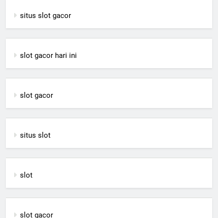
situs slot gacor
slot gacor hari ini
slot gacor
situs slot
slot
slot gacor