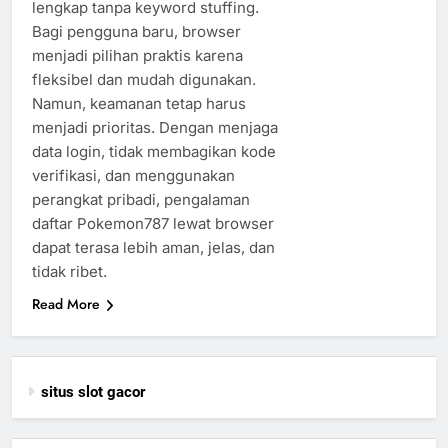
lengkap tanpa keyword stuffing.
Bagi pengguna baru, browser
menjadi pilihan praktis karena
fleksibel dan mudah digunakan.
Namun, keamanan tetap harus
menjadi prioritas. Dengan menjaga
data login, tidak membagikan kode
verifikasi, dan menggunakan
perangkat pribadi, pengalaman
daftar Pokemon787 lewat browser
dapat terasa lebih aman, jelas, dan
tidak ribet.
Read More
situs slot gacor