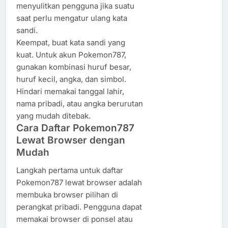
menyulitkan pengguna jika suatu
saat perlu mengatur ulang kata
sandi.
Keempat, buat kata sandi yang
kuat. Untuk akun Pokemon787,
gunakan kombinasi huruf besar,
huruf kecil, angka, dan simbol.
Hindari memakai tanggal lahir,
nama pribadi, atau angka berurutan
yang mudah ditebak.
Cara Daftar Pokemon787
Lewat Browser dengan
Mudah
Langkah pertama untuk daftar
Pokemon787 lewat browser adalah
membuka browser pilihan di
perangkat pribadi. Pengguna dapat
memakai browser di ponsel atau