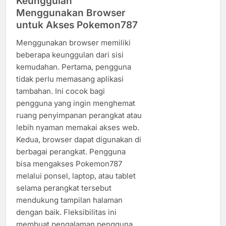
Keunggulan
Menggunakan Browser
untuk Akses Pokemon787
Menggunakan browser memiliki
beberapa keunggulan dari sisi
kemudahan. Pertama, pengguna
tidak perlu memasang aplikasi
tambahan. Ini cocok bagi
pengguna yang ingin menghemat
ruang penyimpanan perangkat atau
lebih nyaman memakai akses web.
Kedua, browser dapat digunakan di
berbagai perangkat. Pengguna
bisa mengakses Pokemon787
melalui ponsel, laptop, atau tablet
selama perangkat tersebut
mendukung tampilan halaman
dengan baik. Fleksibilitas ini
membuat pengalaman pengguna