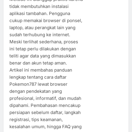
tidak membutuhkan instalasi
aplikasi tambahan. Pengguna
cukup memakai browser di ponsel,
laptop, atau perangkat lain yang
sudah terhubung ke internet.
Meski terlihat sederhana, proses
ini tetap perlu dilakukan dengan
teliti agar data yang dimasukkan
benar dan akun tetap aman.
Artikel ini membahas panduan
lengkap tentang cara daftar
Pokemon787 lewat browser
dengan pendekatan yang
profesional, informatif, dan mudah
dipahami. Pembahasan mencakup
persiapan sebelum daftar, langkah
registrasi, tips keamanan,
kesalahan umum, hingga FAQ yang