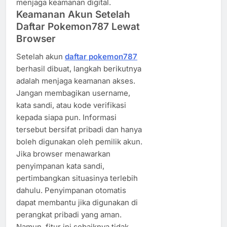
menjaga keamanan digital.
Keamanan Akun Setelah
Daftar Pokemon787 Lewat
Browser
Setelah akun
daftar pokemon787
berhasil dibuat, langkah berikutnya
adalah menjaga keamanan akses.
Jangan membagikan username,
kata sandi, atau kode verifikasi
kepada siapa pun. Informasi
tersebut bersifat pribadi dan hanya
boleh digunakan oleh pemilik akun.
Jika browser menawarkan
penyimpanan kata sandi,
pertimbangkan situasinya terlebih
dahulu. Penyimpanan otomatis
dapat membantu jika digunakan di
perangkat pribadi yang aman.
Namun, fitur ini sebaiknya tidak