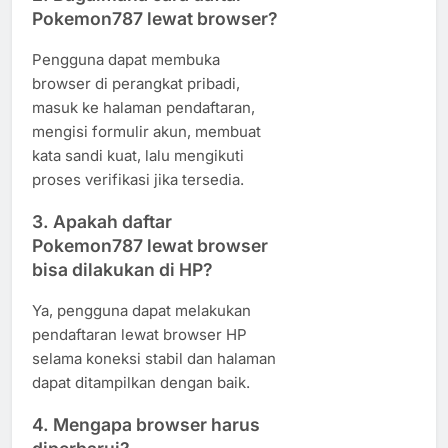
Pokemon787 lewat browser?
Pengguna dapat membuka
browser di perangkat pribadi,
masuk ke halaman pendaftaran,
mengisi formulir akun, membuat
kata sandi kuat, lalu mengikuti
proses verifikasi jika tersedia.
3. Apakah daftar
Pokemon787 lewat browser
bisa dilakukan di HP?
Ya, pengguna dapat melakukan
pendaftaran lewat browser HP
selama koneksi stabil dan halaman
dapat ditampilkan dengan baik.
4. Mengapa browser harus