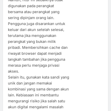
digunakan pada perangkat
bersama atau perangkat yang
sering dipinjam orang lain.
Pengguna juga disarankan untuk
keluar dari akun setelah selesai,
terutama jika menggunakan
perangkat yang bukan milik
pribadi. Membersihkan cache dan
riwayat browser dapat menjadi
langkah tambahan jika pengguna
merasa perlu menjaga privasi
akses.
Selain itu, gunakan kata sandi yang
unik dan jangan memakai
kombinasi yang sama dengan akun
lain. Kebiasaan ini membantu
mengurangi risiko jika salah satu
akun digital mengalami masalah