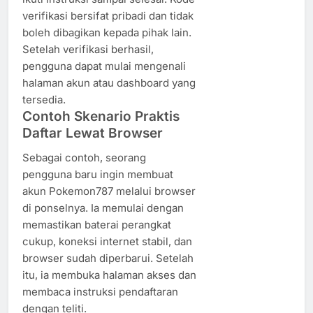
verifikasi bersifat pribadi dan tidak
boleh dibagikan kepada pihak lain.
Setelah verifikasi berhasil,
pengguna dapat mulai mengenali
halaman akun atau dashboard yang
tersedia.
Contoh Skenario Praktis
Daftar Lewat Browser
Sebagai contoh, seorang
pengguna baru ingin membuat
akun Pokemon787 melalui browser
di ponselnya. Ia memulai dengan
memastikan baterai perangkat
cukup, koneksi internet stabil, dan
browser sudah diperbarui. Setelah
itu, ia membuka halaman akses dan
membaca instruksi pendaftaran
dengan teliti.