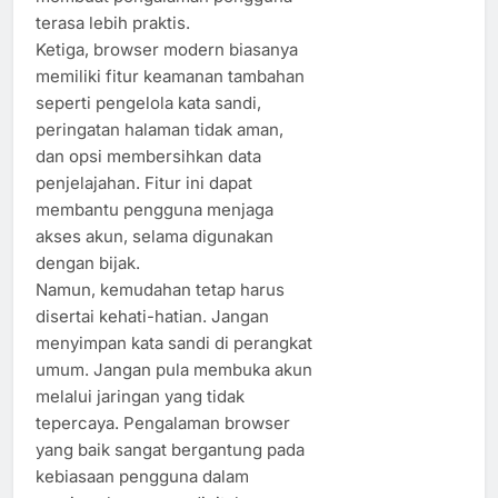
terasa lebih praktis.
Ketiga, browser modern biasanya
memiliki fitur keamanan tambahan
seperti pengelola kata sandi,
peringatan halaman tidak aman,
dan opsi membersihkan data
penjelajahan. Fitur ini dapat
membantu pengguna menjaga
akses akun, selama digunakan
dengan bijak.
Namun, kemudahan tetap harus
disertai kehati-hatian. Jangan
menyimpan kata sandi di perangkat
umum. Jangan pula membuka akun
melalui jaringan yang tidak
tepercaya. Pengalaman browser
yang baik sangat bergantung pada
kebiasaan pengguna dalam