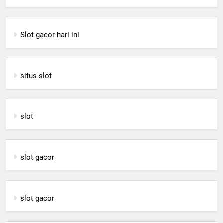
Slot gacor hari ini
situs slot
slot
slot gacor
slot gacor