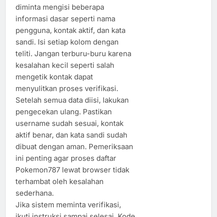
diminta mengisi beberapa
informasi dasar seperti nama
pengguna, kontak aktif, dan kata
sandi. Isi setiap kolom dengan
teliti. Jangan terburu-buru karena
kesalahan kecil seperti salah
mengetik kontak dapat
menyulitkan proses verifikasi.
Setelah semua data diisi, lakukan
pengecekan ulang. Pastikan
username sudah sesuai, kontak
aktif benar, dan kata sandi sudah
dibuat dengan aman. Pemeriksaan
ini penting agar proses daftar
Pokemon787 lewat browser tidak
terhambat oleh kesalahan
sederhana.
Jika sistem meminta verifikasi,
ikuti instruksi sampai selesai. Kode