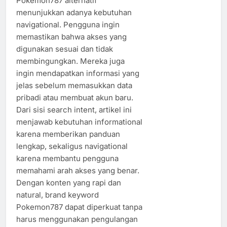
Pokemon787 alternatif
menunjukkan adanya kebutuhan
navigational. Pengguna ingin
memastikan bahwa akses yang
digunakan sesuai dan tidak
membingungkan. Mereka juga
ingin mendapatkan informasi yang
jelas sebelum memasukkan data
pribadi atau membuat akun baru.
Dari sisi search intent, artikel ini
menjawab kebutuhan informational
karena memberikan panduan
lengkap, sekaligus navigational
karena membantu pengguna
memahami arah akses yang benar.
Dengan konten yang rapi dan
natural, brand keyword
Pokemon787 dapat diperkuat tanpa
harus menggunakan pengulangan