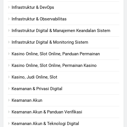
Infrastruktur & DevOps
Infrastruktur & Observabilitas
Infrastruktur Digital & Manajemen Keandalan Sistem
Infrastruktur Digital & Monitoring Sistem
Kasino Online, Slot Online, Panduan Permainan
Kasino Online, Slot Online, Permainan Kasino
Kasino, Judi Online, Slot
Keamanan & Privasi Digital
Keamanan Akun
Keamanan Akun & Panduan Verifikasi
Keamanan Akun & Teknologi Digital