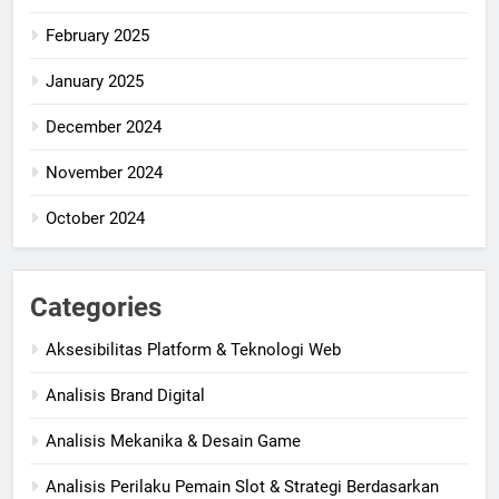
February 2025
January 2025
December 2024
November 2024
October 2024
Categories
Aksesibilitas Platform & Teknologi Web
Analisis Brand Digital
Analisis Mekanika & Desain Game
Analisis Perilaku Pemain Slot & Strategi Berdasarkan