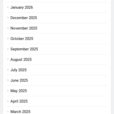
January 2026
December 2025
November 2025
October 2025
September 2025
August 2025
July 2025
June 2025
May 2025
April 2025
March 2025