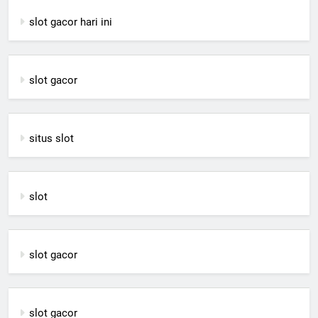
slot gacor hari ini
slot gacor
situs slot
slot
slot gacor
slot gacor