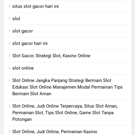
situs slot gacor hari ini
slot
slot gacor
slot gacor hari ini
Slot Gacor, Strategi Slot, Kasino Online
slot online
Slot Online Jangka Panjang Strategi Bermain Slot
Edukasi Slot Online Manajemen Modal Permainan Tips
Bermain Slot Aman
Slot Online, Judi Online Terpercaya, Situs Slot Aman,
Permainan Slot, Tips Slot Online, Game Slot Tanpa
Potongan
Slot Online, Judi Online, Permainan Kasino