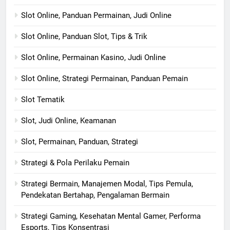
Slot Online, Panduan Permainan, Judi Online
Slot Online, Panduan Slot, Tips & Trik
Slot Online, Permainan Kasino, Judi Online
Slot Online, Strategi Permainan, Panduan Pemain
Slot Tematik
Slot, Judi Online, Keamanan
Slot, Permainan, Panduan, Strategi
Strategi & Pola Perilaku Pemain
Strategi Bermain, Manajemen Modal, Tips Pemula,
Pendekatan Bertahap, Pengalaman Bermain
Strategi Gaming, Kesehatan Mental Gamer, Performa
Esports, Tips Konsentrasi