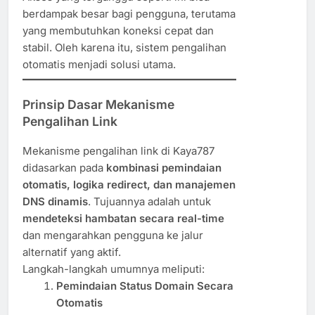
berdampak besar bagi pengguna, terutama
yang membutuhkan koneksi cepat dan
stabil. Oleh karena itu, sistem pengalihan
otomatis menjadi solusi utama.
Prinsip Dasar Mekanisme
Pengalihan Link
Mekanisme pengalihan link di Kaya787
didasarkan pada
kombinasi pemindaian
otomatis, logika redirect, dan manajemen
DNS dinamis
. Tujuannya adalah untuk
mendeteksi hambatan secara real-time
dan mengarahkan pengguna ke jalur
alternatif yang aktif.
Langkah-langkah umumnya meliputi:
Pemindaian Status Domain Secara
Otomatis