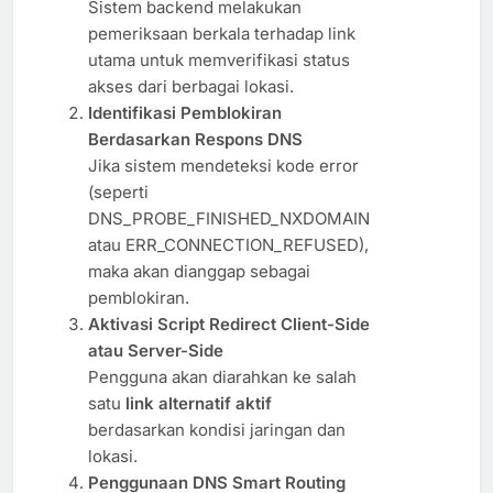
Sistem backend melakukan
pemeriksaan berkala terhadap link
utama untuk memverifikasi status
akses dari berbagai lokasi.
Identifikasi Pemblokiran
Berdasarkan Respons DNS
Jika sistem mendeteksi kode error
(seperti
DNS_PROBE_FINISHED_NXDOMAIN
atau ERR_CONNECTION_REFUSED),
maka akan dianggap sebagai
pemblokiran.
Aktivasi Script Redirect Client-Side
atau Server-Side
Pengguna akan diarahkan ke salah
satu
link alternatif aktif
berdasarkan kondisi jaringan dan
lokasi.
Penggunaan DNS Smart Routing