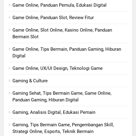
Game Online, Panduan Pemula, Edukasi Digital
Game Online, Panduan Slot, Review Fitur
Game Online, Slot Online, Kasino Online, Panduan
Bermain Slot
Game Online, Tips Bermain, Panduan Gaming, Hiburan
Digital
Game Online, UX/UI Design, Teknologi Game
Gaming & Culture
Gaming Sehat, Tips Bermain Game, Game Online,
Panduan Gaming, Hiburan Digital
Gaming, Analisis Digital, Edukasi Pemain
Gaming, Tips Bermain Game, Pengembangan Skill,
Strategi Online, Esports, Teknik Bermain