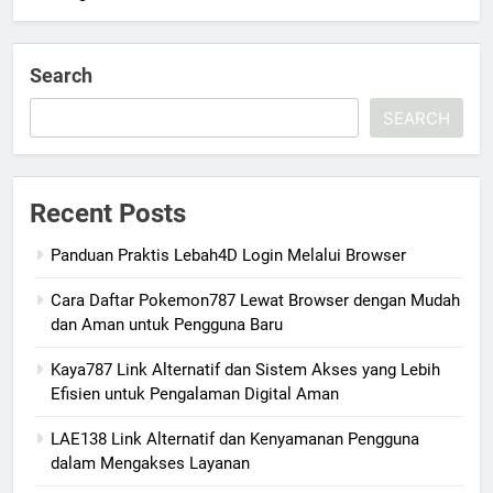
Search
SEARCH
Recent Posts
Panduan Praktis Lebah4D Login Melalui Browser
Cara Daftar Pokemon787 Lewat Browser dengan Mudah
dan Aman untuk Pengguna Baru
Kaya787 Link Alternatif dan Sistem Akses yang Lebih
Efisien untuk Pengalaman Digital Aman
LAE138 Link Alternatif dan Kenyamanan Pengguna
dalam Mengakses Layanan