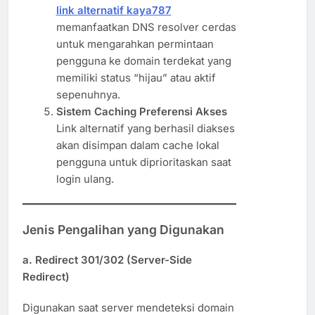
link alternatif kaya787
memanfaatkan DNS resolver cerdas
untuk mengarahkan permintaan
pengguna ke domain terdekat yang
memiliki status “hijau” atau aktif
sepenuhnya.
Sistem Caching Preferensi Akses
Link alternatif yang berhasil diakses
akan disimpan dalam cache lokal
pengguna untuk diprioritaskan saat
login ulang.
Jenis Pengalihan yang Digunakan
a.
Redirect 301/302 (Server-Side
Redirect)
Digunakan saat server mendeteksi domain