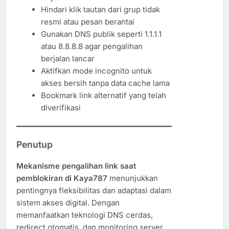
Hindari klik tautan dari grup tidak
resmi atau pesan berantai
Gunakan DNS publik seperti 1.1.1.1
atau 8.8.8.8 agar pengalihan
berjalan lancar
Aktifkan mode incognito untuk
akses bersih tanpa data cache lama
Bookmark link alternatif yang telah
diverifikasi
Penutup
Mekanisme pengalihan link saat
pemblokiran di Kaya787
menunjukkan
pentingnya fleksibilitas dan adaptasi dalam
sistem akses digital. Dengan
memanfaatkan teknologi DNS cerdas,
redirect otomatis, dan monitoring server