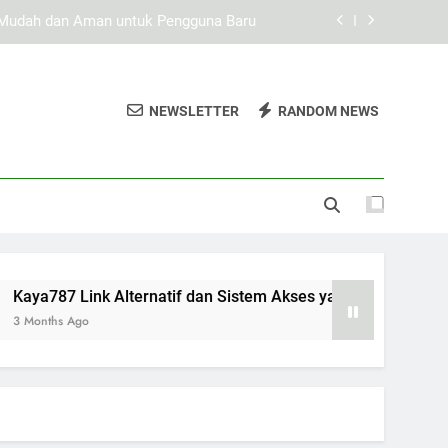
Mudah dan Aman untuk Pengguna Baru
Efisien untuk Pengalaman Digital Aman
an Pengguna dalam Mengakses Layanan
NEWSLETTER
RANDOM NEWS
raktis Lebah4D Login Melalui Browser
 Yang Penuh Inspirasi.
Mudah dan Aman untuk Pengguna Baru
Efisien untuk Pengalaman Digital Aman
an Pengguna dalam Mengakses Layanan
nk Alternatif dan Sistem Akses yang Lebih Efisien untuk Pen