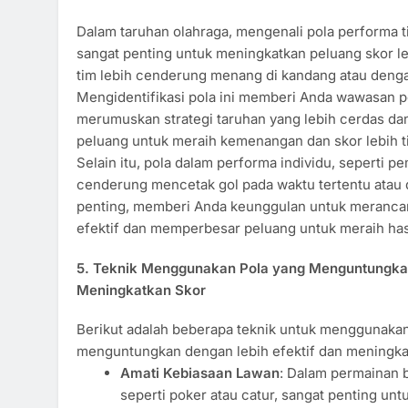
Dalam taruhan olahraga, mengenali pola performa ti
sangat penting untuk meningkatkan peluang skor le
tim lebih cenderung menang di kandang atau denga
Mengidentifikasi pola ini memberi Anda wawasan p
merumuskan strategi taruhan yang lebih cerdas d
peluang untuk meraih kemenangan dan skor lebih ti
Selain itu, pola dalam performa individu, seperti p
cenderung mencetak gol pada waktu tertentu atau
penting, memberi Anda keunggulan untuk merancan
efektif dan memperbesar peluang untuk meraih hasi
5.
Teknik Menggunakan Pola yang Menguntungka
Meningkatkan Skor
Berikut adalah beberapa teknik untuk menggunakan
menguntungkan dengan lebih efektif dan meningka
Amati Kebiasaan Lawan
: Dalam permainan 
seperti poker atau catur, sangat penting un