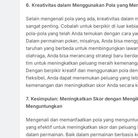
6.
Kreativitas dalam Menggunakan Pola yang Me
Selain mengenali pola yang ada, kreativitas dala
sangat penting. Cobalah untuk berpikir di luar keb
pola-pola yang telah Anda temukan dengan cara yang
Dalam permainan poker, misalnya, Anda bisa meng
taruhan yang berbeda untuk membingungkan lawan
olahraga, Anda bisa merancang strategi baru berda
tim untuk meningkatkan peluang meraih kemenang
Dengan berpikir kreatif dan menggunakan pola den
fleksibel, Anda dapat menemukan peluang yang leb
kemenangan dan meningkatkan skor Anda secara k
7.
Kesimpulan: Meningkatkan Skor dengan Mengik
Menguntungkan
Mengenali dan memanfaatkan pola yang menguntun
yang efektif untuk meningkatkan skor dan peluan
dalam permainan. Baik dalam permainan berbasis k