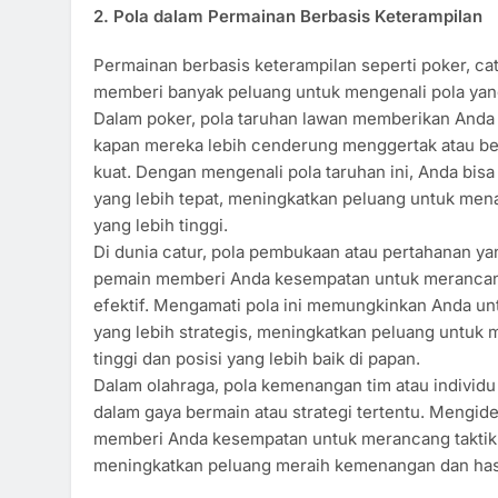
2.
Pola dalam Permainan Berbasis Keterampilan
Permainan berbasis keterampilan seperti poker, cat
memberi banyak peluang untuk mengenali pola ya
Dalam poker, pola taruhan lawan memberikan And
kapan mereka lebih cenderung menggertak atau be
kuat. Dengan mengenali pola taruhan ini, Anda bi
yang lebih tepat, meningkatkan peluang untuk men
yang lebih tinggi.
Di dunia catur, pola pembukaan atau pertahanan ya
pemain memberi Anda kesempatan untuk merancang
efektif. Mengamati pola ini memungkinkan Anda un
yang lebih strategis, meningkatkan peluang untuk m
tinggi dan posisi yang lebih baik di papan.
Dalam olahraga, pola kemenangan tim atau individu s
dalam gaya bermain atau strategi tertentu. Mengident
memberi Anda kesempatan untuk merancang taktik y
meningkatkan peluang meraih kemenangan dan hasil