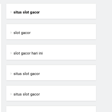
situs slot gacor
slot gacor
slot gacor hari ini
situs slot gacor
situs slot gacor