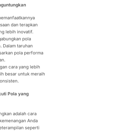
nguntungkan
m memanfaatkannya
iasaan dan terapkan
 lebih inovatif.
gabungkan pola
. Dalam taruhan
sarkan pola performa
an.
gan cara yang lebih
ih besar untuk meraih
onsisten.
uti Pola yang
gkan adalah cara
g kemenangan Anda
eterampilan seperti