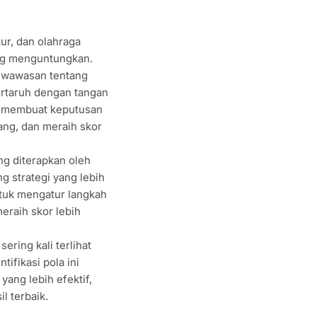
ur, dan olahraga
ng menguntungkan.
a wawasan tentang
rtaruh dengan tangan
sa membuat keputusan
ang, dan meraih skor
ng diterapkan oleh
 strategi yang lebih
tuk mengatur langkah
eraih skor lebih
ering kali terlihat
ifikasi pola ini
ang lebih efektif,
 terbaik.