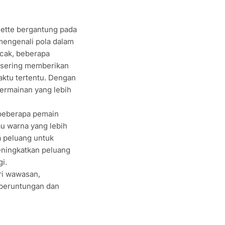
lette bergantung pada
engenali pola dalam
acak, beberapa
 sering memberikan
ktu tertentu. Dengan
permainan yang lebih
 beberapa pemain
au warna yang lebih
a peluang untuk
eningkatkan peluang
i.
ri wawasan,
eberuntungan dan