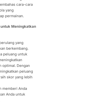
n membahas cara-cara
ola yang
iap permainan.
 untuk Meningkatkan
 berulang yang
kan berkembang.
a peluang untuk
 meningkatkan
h optimal. Dengan
ningkatkan peluang
aih skor yang lebih
an memberi Anda
kan Anda untuk
.