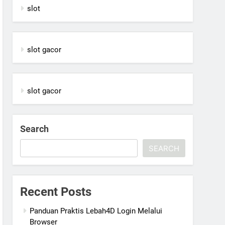
slot
slot gacor
slot gacor
Search
SEARCH
Recent Posts
Panduan Praktis Lebah4D Login Melalui
Browser