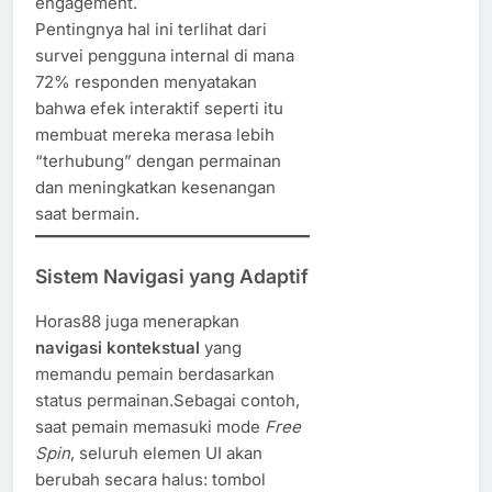
engagement.
Pentingnya hal ini terlihat dari
survei pengguna internal di mana
72% responden menyatakan
bahwa efek interaktif seperti itu
membuat mereka merasa lebih
“terhubung” dengan permainan
dan meningkatkan kesenangan
saat bermain.
Sistem Navigasi yang Adaptif
Horas88 juga menerapkan
navigasi kontekstual
yang
memandu pemain berdasarkan
status permainan.Sebagai contoh,
saat pemain memasuki mode
Free
Spin
, seluruh elemen UI akan
berubah secara halus: tombol