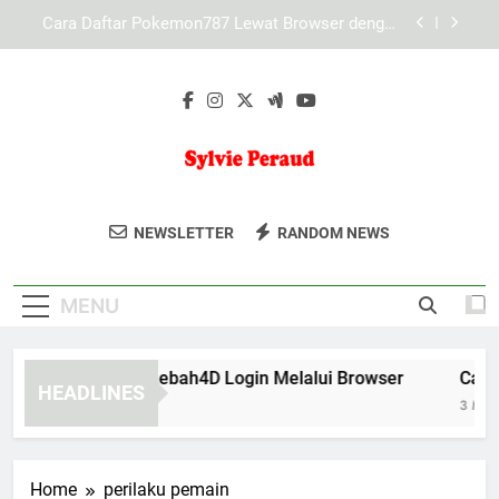
Skip
Kaya787 Link Alternatif dan Sistem Akses yang
to
Lebih Efisien untuk Pengalaman Digital Aman
content
LAE138 Link Alternatif dan Kenyamanan
Pengguna dalam Mengakses Layanan
Panduan Praktis Lebah4D Login Melalui Browser
Cara Daftar Pokemon787 Lewat Browser dengan
Mudah dan Aman untuk Pengguna Baru
Sylvie Peraud
Jelajahi Karya Seni Dan Fotografi Kreatif
Kaya787 Link Alternatif dan Sistem Akses yang
NEWSLETTER
RANDOM NEWS
Lebih Efisien untuk Pengalaman Digital Aman
Dari Sylvie Peraud. Koleksi Unik Yang
LAE138 Link Alternatif dan Kenyamanan
Penuh Inspirasi.
Pengguna dalam Mengakses Layanan
MENU
nduan Praktis Lebah4D Login Melalui Browser
Cara Da
HEADLINES
Months Ago
3 Months A
Home
perilaku pemain