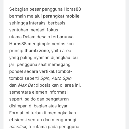
Sebagian besar pengguna Horas88
bermain melalui
perangkat mobile
,
sehingga interaksi berbasis
sentuhan menjadi fokus
utama.Dalam desain terbarunya,
Horas88 mengimplementasikan
prinsip
thumb zone
, yaitu area
yang paling nyaman dijangkau ibu
jari pengguna saat memegang
ponsel secara vertikal.Tombol-
tombol seperti
Spin
,
Auto Spin
,
dan
Max Bet
diposisikan di area ini,
sementara elemen informasi
seperti saldo dan pengaturan
disimpan di bagian atas layar.
Format ini terbukti meningkatkan
efisiensi sentuh dan mengurangi
misclick
, terutama pada pengguna