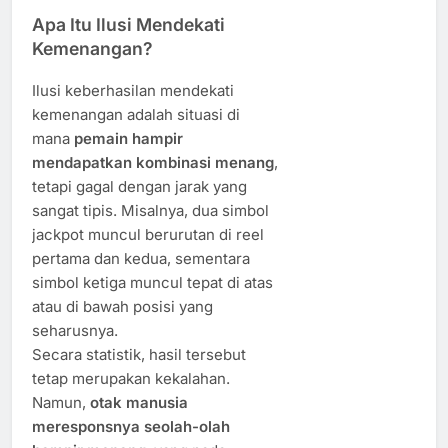
Apa Itu Ilusi Mendekati
Kemenangan?
Ilusi keberhasilan mendekati
kemenangan adalah situasi di
mana
pemain hampir
mendapatkan kombinasi menang
,
tetapi gagal dengan jarak yang
sangat tipis. Misalnya, dua simbol
jackpot muncul berurutan di reel
pertama dan kedua, sementara
simbol ketiga muncul tepat di atas
atau di bawah posisi yang
seharusnya.
Secara statistik, hasil tersebut
tetap merupakan kekalahan.
Namun,
otak manusia
meresponsnya seolah-olah