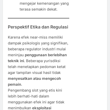
mengejar kemenangan yang
terasa semakin dekat.
Perspektif Etika dan Regulasi
Karena efek near-miss memiliki
dampak psikologis yang signifikan,
beberapa regulator industri mulai
meninjau
penggunaan berlebihan
teknik ini
. Beberapa yurisdiksi
telah menetapkan pedoman ketat
agar tampilan visual hasil tidak
menyesatkan atau mengecoh
pemain
.
Pengembang slot yang etis kini
lebih berhati-hati dalam
menggunakan efek ini agar tidak
menimbulkan
eksploitasi