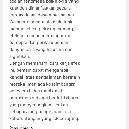
adalah
fenomena psikologis yang
kuat
dan dimanfaatkan secara
cerdas dalam desain permainan.
Walaupun secara statistik tidak
meningkatkan peluang menang,
efek ini mampu memengaruhi
persepsi dan perilaku pemain
dengan cara yang halus namun
signifikan.
Dengan memahami cara kerja efek
ini, pemain dapat
mengambil
kendali atas pengalaman bermain
mereka
, menjaga keseimbangan
emosional, dan menikmati
permainan sebagai bentuk hiburan
yang menyenangkan—bukan
sebagai ajang pengejaran ilusi
keberuntungan yang tak berujung.
Read More