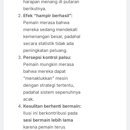
harapan menang di putaran
berikutnya.
Efek “hampir berhasil”:
Pemain merasa bahwa
mereka sedang mendekati
kemenangan besar, padahal
secara statistik tidak ada
peningkatan peluang.
Persepsi kontrol palsu:
Pemain mungkin merasa
bahwa mereka dapat
“menaklukkan” mesin
dengan strategi tertentu,
padahal sistem sepenuhnya
acak.
Kesulitan berhenti bermain:
Ilusi ini berkontribusi pada
sesi bermain lebih lama
karena pemain terus