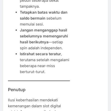
peduli seberapa dekat
tampaknya.
Tetapkan batas waktu dan
saldo bermain
sebelum
memulai sesi.
Jangan menganggap hasil
sebelumnya memengaruhi
hasil berikutnya
—setiap
spin adalah independen.
Istirahat secara teratur
,
terutama setelah mengalami
beberapa near-miss
berturut-turut.
Penutup
Ilusi keberhasilan mendekati
kemenangan dalam slot digital