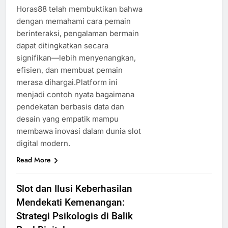
Horas88 telah membuktikan bahwa
dengan memahami cara pemain
berinteraksi, pengalaman bermain
dapat ditingkatkan secara
signifikan—lebih menyenangkan,
efisien, dan membuat pemain
merasa dihargai.Platform ini
menjadi contoh nyata bagaimana
pendekatan berbasis data dan
desain yang empatik mampu
membawa inovasi dalam dunia slot
digital modern.
Read More
Slot dan Ilusi Keberhasilan
Mendekati Kemenangan:
Strategi Psikologis di Balik