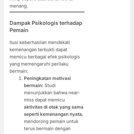
menang.
Dampak Psikologis terhadap
Pemain
Ilusi keberhasilan mendekati
kemenangan terbukti dapat
memicu berbagai efek psikologis
yang memengaruhi perilaku
bermain:
Peningkatan motivasi
bermain:
Studi
menunjukkan bahwa near-
miss dapat memicu
aktivitas di otak yang sama
seperti kemenangan nyata
,
mendorong pemain untuk
terus bermain dengan