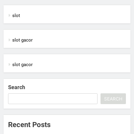
slot
slot gacor
slot gacor
Search
SEARCH
Recent Posts