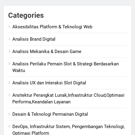
Categories
Aksesibilitas Platform & Teknologi Web
Analisis Brand Digital
Analisis Mekanika & Desain Game
Analisis Perilaku Pemain Slot & Strategi Berdasarkan
Waktu
Analisis UX dan Interaksi Slot Digital
Arsitektur Perangkat Lunak,Infrastruktur Cloud,Optimasi
Performa,Keandalan Layanan
Desain & Teknologi Permainan Digital
DevOps, Infrastruktur Sistem, Pengembangan Teknologi,
Optimasi Platform