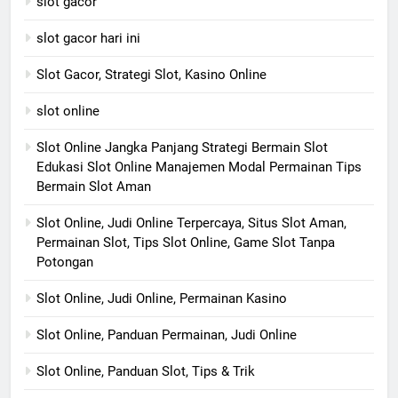
slot gacor
slot gacor hari ini
Slot Gacor, Strategi Slot, Kasino Online
slot online
Slot Online Jangka Panjang Strategi Bermain Slot
Edukasi Slot Online Manajemen Modal Permainan Tips
Bermain Slot Aman
Slot Online, Judi Online Terpercaya, Situs Slot Aman,
Permainan Slot, Tips Slot Online, Game Slot Tanpa
Potongan
Slot Online, Judi Online, Permainan Kasino
Slot Online, Panduan Permainan, Judi Online
Slot Online, Panduan Slot, Tips & Trik