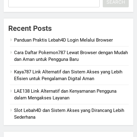
SEARCH
Recent Posts
Panduan Praktis Lebah4D Login Melalui Browser
Cara Daftar Pokemon787 Lewat Browser dengan Mudah
dan Aman untuk Pengguna Baru
Kaya787 Link Alternatif dan Sistem Akses yang Lebih
Efisien untuk Pengalaman Digital Aman
LAE138 Link Alternatif dan Kenyamanan Pengguna
dalam Mengakses Layanan
Slot Lebah4D dan Sistem Akses yang Dirancang Lebih
Sederhana