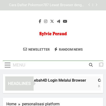
Skip
Kaya787 Link Alternatif dan Sistem Akses yang
to
Lebih Efisien untuk Pengalaman Digital Aman
content
LAE138 Link Alternatif dan Kenyamanan
Pengguna dalam Mengakses Layanan
Panduan Praktis Lebah4D Login Melalui Browser
Cara Daftar Pokemon787 Lewat Browser dengan
Mudah dan Aman untuk Pengguna Baru
Sylvie Peraud
Jelajahi Karya Seni Dan Fotografi Kreatif
Kaya787 Link Alternatif dan Sistem Akses yang
NEWSLETTER
RANDOM NEWS
Lebih Efisien untuk Pengalaman Digital Aman
Dari Sylvie Peraud. Koleksi Unik Yang
LAE138 Link Alternatif dan Kenyamanan
Penuh Inspirasi.
Pengguna dalam Mengakses Layanan
MENU
nduan Praktis Lebah4D Login Melalui Browser
Cara Da
HEADLINES
Months Ago
3 Months 
Home
personalisasi platform