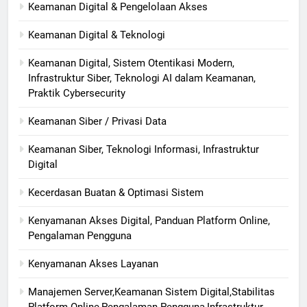
Keamanan Digital & Pengelolaan Akses
Keamanan Digital & Teknologi
Keamanan Digital, Sistem Otentikasi Modern,
Infrastruktur Siber, Teknologi AI dalam Keamanan,
Praktik Cybersecurity
Keamanan Siber / Privasi Data
Keamanan Siber, Teknologi Informasi, Infrastruktur
Digital
Kecerdasan Buatan & Optimasi Sistem
Kenyamanan Akses Digital, Panduan Platform Online,
Pengalaman Pengguna
Kenyamanan Akses Layanan
Manajemen Server,Keamanan Sistem Digital,Stabilitas
Platform Online,Pengalaman Pengguna,Infrastruktur