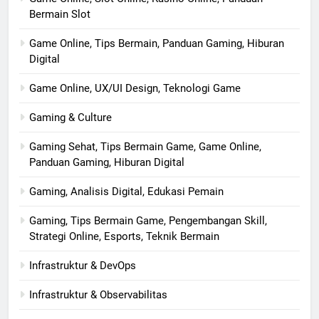
Bermain Slot
Game Online, Tips Bermain, Panduan Gaming, Hiburan
Digital
Game Online, UX/UI Design, Teknologi Game
Gaming & Culture
Gaming Sehat, Tips Bermain Game, Game Online,
Panduan Gaming, Hiburan Digital
Gaming, Analisis Digital, Edukasi Pemain
Gaming, Tips Bermain Game, Pengembangan Skill,
Strategi Online, Esports, Teknik Bermain
Infrastruktur & DevOps
Infrastruktur & Observabilitas