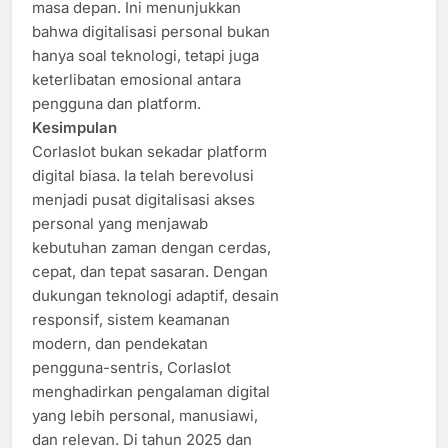
masa depan. Ini menunjukkan
bahwa digitalisasi personal bukan
hanya soal teknologi, tetapi juga
keterlibatan emosional antara
pengguna dan platform.
Kesimpulan
Corlaslot bukan sekadar platform
digital biasa. Ia telah berevolusi
menjadi pusat digitalisasi akses
personal yang menjawab
kebutuhan zaman dengan cerdas,
cepat, dan tepat sasaran. Dengan
dukungan teknologi adaptif, desain
responsif, sistem keamanan
modern, dan pendekatan
pengguna-sentris, Corlaslot
menghadirkan pengalaman digital
yang lebih personal, manusiawi,
dan relevan. Di tahun 2025 dan