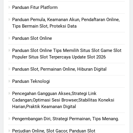
Panduan Fitur Platform
Panduan Pemula, Keamanan Akun, Pendaftaran Online,
Tips Bermain Slot, Proteksi Data
Panduan Slot Online
Panduan Slot Online Tips Memilih Situs Slot Game Slot
Populer Situs Slot Terpercaya Update Slot 2026
Panduan Slot, Permainan Online, Hiburan Digital
Panduan Teknologi
Pencegahan Gangguan Akses,Strategi Link
Cadangan,Optimasi Sesi Browser,Stabilitas Koneksi
Harian,Praktik Keamanan Digital
Pengembangan Diri, Strategi Permainan, Tips Menang.
Perjudian Online, Slot Gacor, Panduan Slot