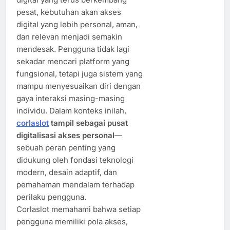
pesat, kebutuhan akan akses
digital yang lebih personal, aman,
dan relevan menjadi semakin
mendesak. Pengguna tidak lagi
sekadar mencari platform yang
fungsional, tetapi juga sistem yang
mampu menyesuaikan diri dengan
gaya interaksi masing-masing
individu. Dalam konteks inilah,
corlaslot
tampil sebagai pusat
digitalisasi akses personal
—
sebuah peran penting yang
didukung oleh fondasi teknologi
modern, desain adaptif, dan
pemahaman mendalam terhadap
perilaku pengguna.
Corlaslot memahami bahwa setiap
pengguna memiliki pola akses,