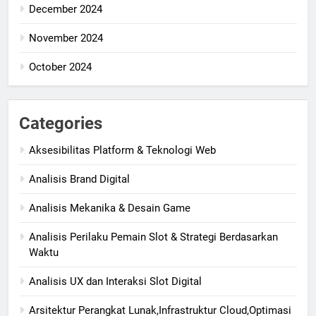
December 2024
November 2024
October 2024
Categories
Aksesibilitas Platform & Teknologi Web
Analisis Brand Digital
Analisis Mekanika & Desain Game
Analisis Perilaku Pemain Slot & Strategi Berdasarkan
Waktu
Analisis UX dan Interaksi Slot Digital
Arsitektur Perangkat Lunak,Infrastruktur Cloud,Optimasi