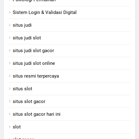
Sistem Login & Validasi Digital
situs judi
situs judi slot
situs judi slot gacor
situs judi slot online
situs resmi terpercaya
situs slot
situs slot gacor
situs slot gacor hari ini
slot