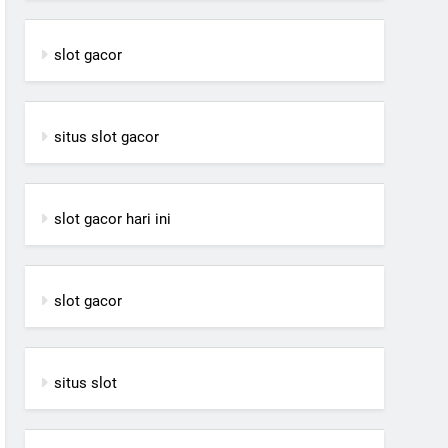
slot gacor
situs slot gacor
slot gacor hari ini
slot gacor
situs slot