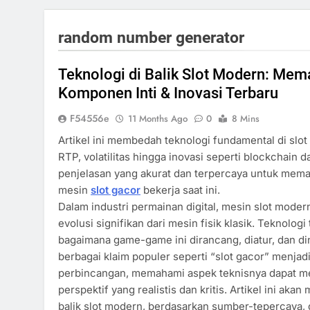
random number generator
Teknologi di Balik Slot Modern: Me
Komponen Inti & Inovasi Terbaru
F54556e
11 Months Ago
0
8 Mins
Artikel ini membedah teknologi fundamental di sl
RTP, volatilitas hingga inovasi seperti blockchai
penjelasan yang akurat dan terpercaya untuk mem
mesin
slot gacor
bekerja saat ini.
Dalam industri permainan digital, mesin slot mode
evolusi signifikan dari mesin fisik klasik. Teknologi 
bagaimana game-game ini dirancang, diatur, dan di
berbagai klaim populer seperti “slot gacor” menjad
perbincangan, memahami aspek teknisnya dapat me
perspektif yang realistis dan kritis. Artikel ini akan
balik slot modern, berdasarkan sumber-tepercaya, 