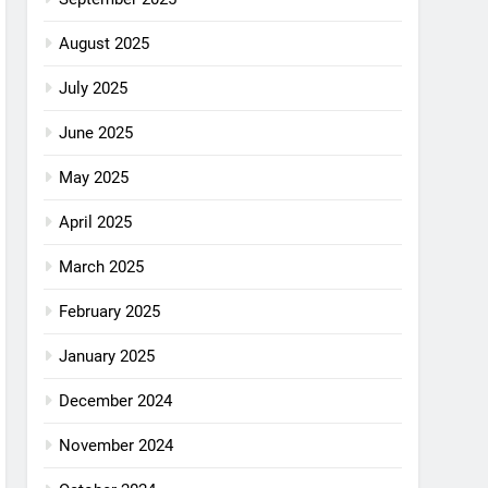
August 2025
July 2025
June 2025
May 2025
April 2025
March 2025
February 2025
January 2025
December 2024
November 2024