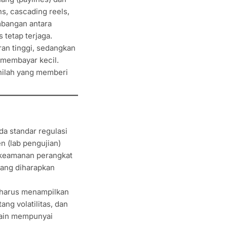
ins, cascading reels,
mbangan antara
 tetap terjaga.
ran tinggi, sedangkan
membayar kecil.
inilah yang memberi
da standar regulasi
n (lab pengujian)
 keamanan perangkat
 yang diharapkan
 harus menampilkan
ang volatilitas, dan
emain mempunyai