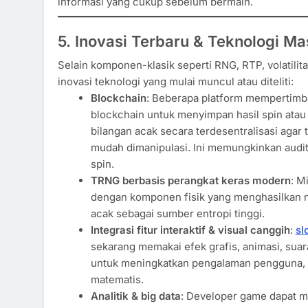
informasi yang cukup sebelum bermain.
5. Inovasi Terbaru & Teknologi M
Selain komponen-klasik seperti RNG, RTP, volatilit
inovasi teknologi yang mulai muncul atau diteliti:
Blockchain
: Beberapa platform mempertim
blockchain untuk menyimpan hasil spin ata
bilangan acak secara terdesentralisasi agar 
mudah dimanipulasi. Ini memungkinkan audit 
spin.
TRNG berbasis perangkat keras modern
: M
dengan komponen fisik yang menghasilkan no
acak sebagai sumber entropi tinggi.
Integrasi fitur interaktif & visual canggih
:
sl
sekarang memakai efek grafis, animasi, sua
untuk meningkatkan pengalaman pengguna, 
matematis.
Analitik & big data
: Developer game dapat 