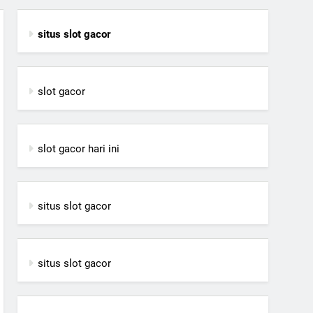
situs slot gacor
slot gacor
slot gacor hari ini
situs slot gacor
situs slot gacor