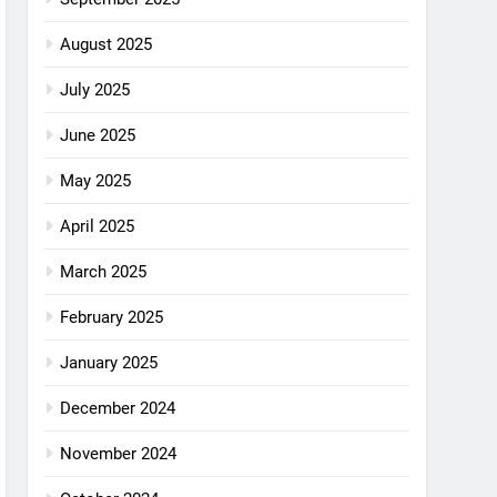
August 2025
July 2025
June 2025
May 2025
April 2025
March 2025
February 2025
January 2025
December 2024
November 2024