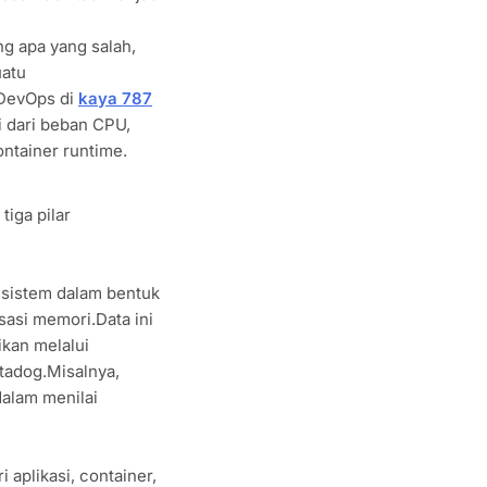
g apa yang salah,
atu
 DevOps di
kaya 787
 dari beban CPU,
ontainer runtime.
tiga pilar
sistem dalam bentuk
isasi memori.Data ini
ikan melalui
tadog.Misalnya,
dalam menilai
i aplikasi, container,