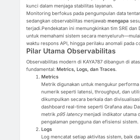
kunci dalam menjaga stabilitas layanan.
Monitoring berfokus pada pengumpulan data tentan
sedangkan observabilitas menjawab
mengapa
sesu
terjadi.Pendekatan ini memungkinkan tim SRE dan
untuk memahami sistem secara menyeluruh—mulai
waktu respons API, hingga perilaku anomali pada c
Pilar Utama Observabilitas
Observabilitas modern di KAYA787 dibangun di atas 
fundamental:
Metrics, Logs, dan Traces
.
Metrics
Metrik digunakan untuk mengukur performa 
numerik seperti latensi, throughput, dan util
dikumpulkan secara berkala dan divisualisas
dashboard real-time seperti Grafana atau Da
metrik
p95 latency
menjadi indikator utama 
pengalaman pengguna dan efisiensi sistem.
Logs
Log mencatat setiap aktivitas sistem, baik dar