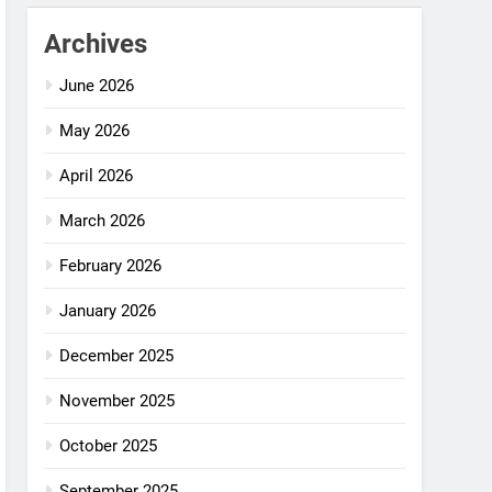
Archives
June 2026
May 2026
April 2026
March 2026
February 2026
January 2026
December 2025
November 2025
October 2025
September 2025