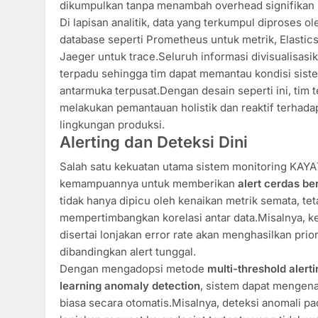
dikumpulkan tanpa menambah overhead signifikan 
Di lapisan analitik, data yang terkumpul diproses o
database seperti Prometheus untuk metrik, Elastic
Jaeger untuk trace.Seluruh informasi divisualisasi
terpadu sehingga tim dapat memantau kondisi siste
antarmuka terpusat.Dengan desain seperti ini, tim
melakukan pemantauan holistik dan reaktif terhadap
lingkungan produksi.
Alerting dan Deteksi Dini
Salah satu kekuatan utama sistem monitoring KAYA
kemampuannya untuk memberikan
alert cerdas be
tidak hanya dipicu oleh kenaikan metrik semata, tet
mempertimbangkan korelasi antar data.Misalnya, 
disertai lonjakan error rate akan menghasilkan prior
dibandingkan alert tunggal.
Dengan mengadopsi metode
multi-threshold alerti
learning anomaly detection
, sistem dapat mengenal
biasa secara otomatis.Misalnya, deteksi anomali pad