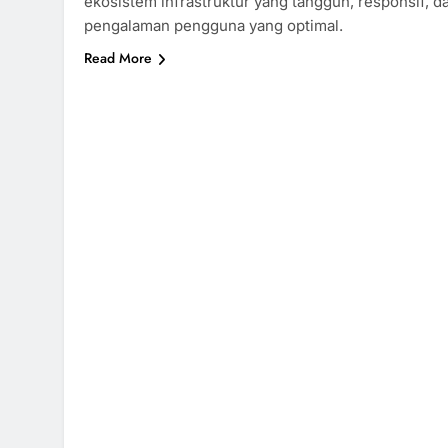
ekosistem infrastruktur yang tangguh, responsif, d
pengalaman pengguna yang optimal.
Read More