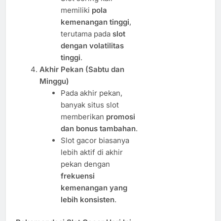
memiliki
pola
kemenangan tinggi
,
terutama pada
slot
dengan volatilitas
tinggi
.
Akhir Pekan (Sabtu dan
Minggu)
Pada akhir pekan,
banyak situs slot
memberikan
promosi
dan bonus tambahan
.
Slot gacor biasanya
lebih aktif di akhir
pekan dengan
frekuensi
kemenangan yang
lebih konsisten
.