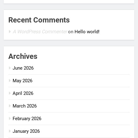
Recent Comments
A WordPress Commenter
on
Hello world!
Archives
June 2026
May 2026
April 2026
March 2026
February 2026
January 2026