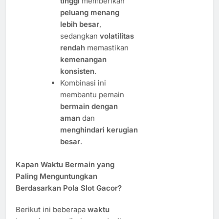
tinggi
memberikan
peluang menang
lebih besar
,
sedangkan
volatilitas
rendah
memastikan
kemenangan
konsisten
.
Kombinasi ini
membantu pemain
bermain dengan
aman
dan
menghindari kerugian
besar
.
Kapan Waktu Bermain yang
Paling Menguntungkan
Berdasarkan Pola Slot Gacor?
Berikut ini beberapa
waktu