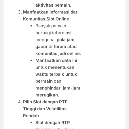
aktivitas pemain
.
Manfaatkan Informasi dari
Komunitas Slot Online
Banyak pemain
berbagi informasi
mengenai
pola jam
gacor
di
forum atau
komunitas judi online
.
Manfaatkan data ini
untuk
menentukan
waktu terbaik untuk
bermain
dan
menghindari jam-jam
merugikan
.
Pilih Slot dengan RTP
Tinggi dan Volatilitas
Rendah
Slot dengan RTP