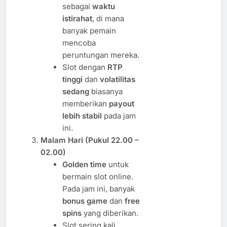
sebagai
waktu
istirahat
, di mana
banyak pemain
mencoba
peruntungan mereka.
Slot dengan
RTP
tinggi
dan
volatilitas
sedang
biasanya
memberikan
payout
lebih stabil
pada jam
ini.
Malam Hari (Pukul 22.00 –
02.00)
Golden time
untuk
bermain slot online.
Pada jam ini, banyak
bonus game
dan
free
spins
yang diberikan.
Slot sering kali