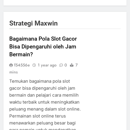
Strategi Maxwin
Bagaimana Pola Slot Gacor
Bisa Dipengaruhi oleh Jam
Bermain?
f54556e
1 year ago
0
7
mins
Temukan bagaimana pola slot
gacor bisa dipengaruhi oleh jam
bermain dan pelajari cara memilih
waktu terbaik untuk meningkatkan
peluang menang dalam slot online.
Permainan slot online terus
menawarkan peluang besar bagi
para pemain untuk mendapatkan