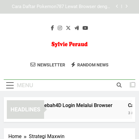
Skip
Kaya787 Link Alternatif dan Sistem Akses yang
to
Lebih Efisien untuk Pengalaman Digital Aman
content
LAE138 Link Alternatif dan Kenyamanan
Pengguna dalam Mengakses Layanan
Panduan Praktis Lebah4D Login Melalui Browser
Cara Daftar Pokemon787 Lewat Browser dengan
Mudah dan Aman untuk Pengguna Baru
Sylvie Peraud
Jelajahi Karya Seni Dan Fotografi Kreatif
Kaya787 Link Alternatif dan Sistem Akses yang
NEWSLETTER
RANDOM NEWS
Lebih Efisien untuk Pengalaman Digital Aman
Dari Sylvie Peraud. Koleksi Unik Yang
LAE138 Link Alternatif dan Kenyamanan
Penuh Inspirasi.
Pengguna dalam Mengakses Layanan
MENU
anduan Praktis Lebah4D Login Melalui Browser
Cara Da
HEADLINES
 Months Ago
3 Months 
Home
Strategi Maxwin