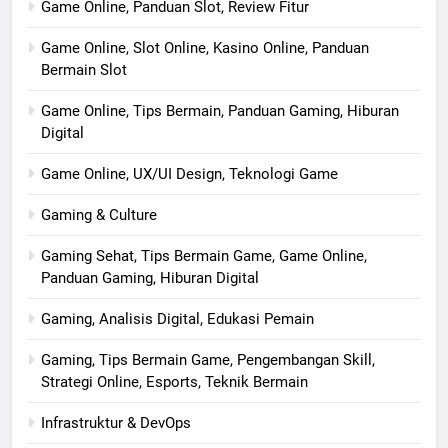
Game Online, Panduan Slot, Review Fitur
Game Online, Slot Online, Kasino Online, Panduan
Bermain Slot
Game Online, Tips Bermain, Panduan Gaming, Hiburan
Digital
Game Online, UX/UI Design, Teknologi Game
Gaming & Culture
Gaming Sehat, Tips Bermain Game, Game Online,
Panduan Gaming, Hiburan Digital
Gaming, Analisis Digital, Edukasi Pemain
Gaming, Tips Bermain Game, Pengembangan Skill,
Strategi Online, Esports, Teknik Bermain
Infrastruktur & DevOps