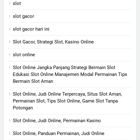
slot
slot gacor
slot gacor hari ini
Slot Gacor, Strategi Slot, Kasino Online
slot online
Slot Online Jangka Panjang Strategi Bermain Slot
Edukasi Slot Online Manajemen Modal Permainan Tips
Bermain Slot Aman
Slot Online, Judi Online Terpercaya, Situs Slot Aman,
Permainan Slot, Tips Slot Online, Game Slot Tanpa
Potongan
Slot Online, Judi Online, Permainan Kasino
Slot Online, Panduan Permainan, Judi Online