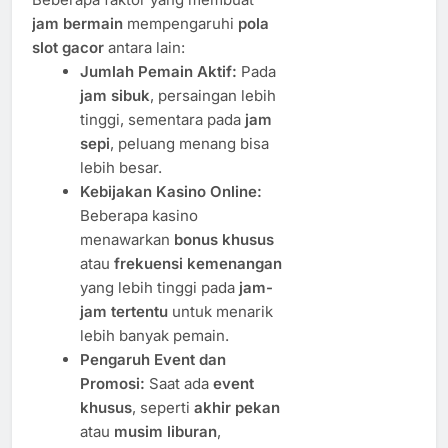
jam bermain
mempengaruhi
pola
slot gacor
antara lain:
Jumlah Pemain Aktif:
Pada
jam sibuk
, persaingan lebih
tinggi, sementara pada
jam
sepi
, peluang menang bisa
lebih besar.
Kebijakan Kasino Online:
Beberapa kasino
menawarkan
bonus khusus
atau
frekuensi kemenangan
yang lebih tinggi pada
jam-
jam tertentu
untuk menarik
lebih banyak pemain.
Pengaruh Event dan
Promosi:
Saat ada
event
khusus
, seperti
akhir pekan
atau
musim liburan
,