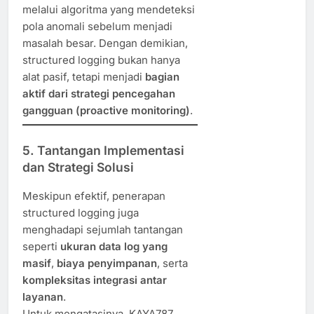
melalui algoritma yang mendeteksi
pola anomali sebelum menjadi
masalah besar. Dengan demikian,
structured logging bukan hanya
alat pasif, tetapi menjadi
bagian
aktif dari strategi pencegahan
gangguan (proactive monitoring)
.
5. Tantangan Implementasi
dan Strategi Solusi
Meskipun efektif, penerapan
structured logging juga
menghadapi sejumlah tantangan
seperti
ukuran data log yang
masif
,
biaya penyimpanan
, serta
kompleksitas integrasi antar
layanan
.
Untuk mengatasinya, KAYA787