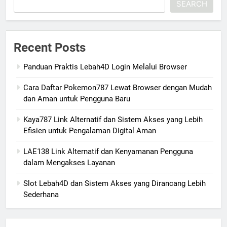
SEARCH
Recent Posts
Panduan Praktis Lebah4D Login Melalui Browser
Cara Daftar Pokemon787 Lewat Browser dengan Mudah
dan Aman untuk Pengguna Baru
Kaya787 Link Alternatif dan Sistem Akses yang Lebih
Efisien untuk Pengalaman Digital Aman
LAE138 Link Alternatif dan Kenyamanan Pengguna
dalam Mengakses Layanan
Slot Lebah4D dan Sistem Akses yang Dirancang Lebih
Sederhana