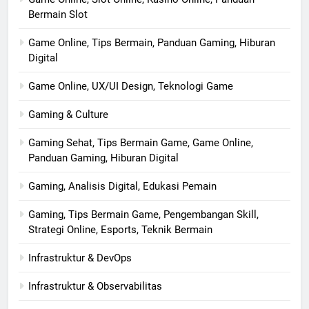
Bermain Slot
Game Online, Tips Bermain, Panduan Gaming, Hiburan
Digital
Game Online, UX/UI Design, Teknologi Game
Gaming & Culture
Gaming Sehat, Tips Bermain Game, Game Online,
Panduan Gaming, Hiburan Digital
Gaming, Analisis Digital, Edukasi Pemain
Gaming, Tips Bermain Game, Pengembangan Skill,
Strategi Online, Esports, Teknik Bermain
Infrastruktur & DevOps
Infrastruktur & Observabilitas