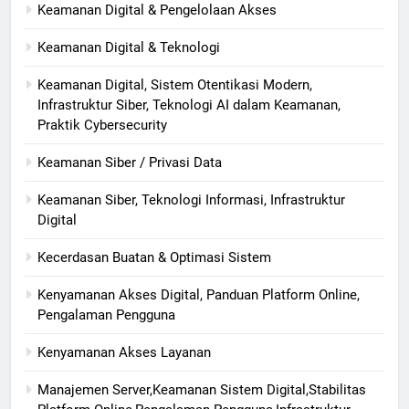
Keamanan Digital & Pengelolaan Akses
Keamanan Digital & Teknologi
Keamanan Digital, Sistem Otentikasi Modern,
Infrastruktur Siber, Teknologi AI dalam Keamanan,
Praktik Cybersecurity
Keamanan Siber / Privasi Data
Keamanan Siber, Teknologi Informasi, Infrastruktur
Digital
Kecerdasan Buatan & Optimasi Sistem
Kenyamanan Akses Digital, Panduan Platform Online,
Pengalaman Pengguna
Kenyamanan Akses Layanan
Manajemen Server,Keamanan Sistem Digital,Stabilitas