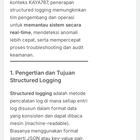
konteks KAYA787, penerapan
structured logging memungkinkan
tim pengembang dan operasi
untuk
memantau sistem secara
real-time
, mendeteksi anomali
lebih cepat, serta mempercepat
proses troubleshooting dan audit
keamanan.
1. Pengertian dan Tujuan
Structured Logging
Structured logging
adalah metode
pencatatan log di mana setiap entri
log disusun dalam format data
yang konsisten dan dapat dibaca
mesin (machine-readable).
Biasanya menggunakan format
seperti JSON atau key-value pair,