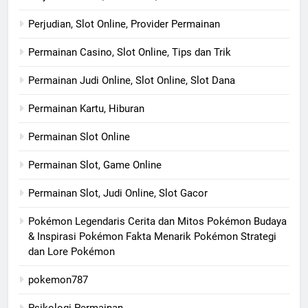
Perjudian, Slot Online, Provider Permainan
Permainan Casino, Slot Online, Tips dan Trik
Permainan Judi Online, Slot Online, Slot Dana
Permainan Kartu, Hiburan
Permainan Slot Online
Permainan Slot, Game Online
Permainan Slot, Judi Online, Slot Gacor
Pokémon Legendaris Cerita dan Mitos Pokémon Budaya
& Inspirasi Pokémon Fakta Menarik Pokémon Strategi
dan Lore Pokémon
pokemon787