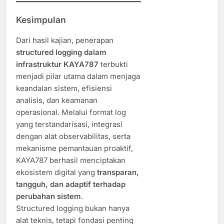
Kesimpulan
Dari hasil kajian, penerapan
structured logging dalam
infrastruktur KAYA787
terbukti
menjadi pilar utama dalam menjaga
keandalan sistem, efisiensi
analisis, dan keamanan
operasional. Melalui format log
yang terstandarisasi, integrasi
dengan alat observabilitas, serta
mekanisme pemantauan proaktif,
KAYA787 berhasil menciptakan
ekosistem digital yang
transparan,
tangguh, dan adaptif terhadap
perubahan sistem
.
Structured logging bukan hanya
alat teknis, tetapi fondasi penting