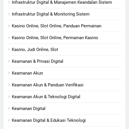
Infrastruktur Digital & Manajemen Keandalan Sistem
Infrastruktur Digital & Monitoring Sistem
Kasino Online, Slot Online, Panduan Permainan
Kasino Online, Slot Online, Permainan Kasino
Kasino, Judi Online, Slot
Keamanan & Privasi Digital
Keamanan Akun
Keamanan Akun & Panduan Verifikasi
Keamanan Akun & Teknologi Digital
Keamanan Digital
Keamanan Digital & Edukasi Teknologi