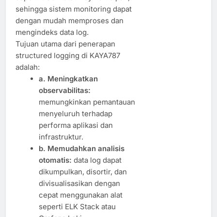
sehingga sistem monitoring dapat
dengan mudah memproses dan
mengindeks data log.
Tujuan utama dari penerapan
structured logging di KAYA787
adalah:
a. Meningkatkan
observabilitas:
memungkinkan pemantauan
menyeluruh terhadap
performa aplikasi dan
infrastruktur.
b. Memudahkan analisis
otomatis:
data log dapat
dikumpulkan, disortir, dan
divisualisasikan dengan
cepat menggunakan alat
seperti ELK Stack atau