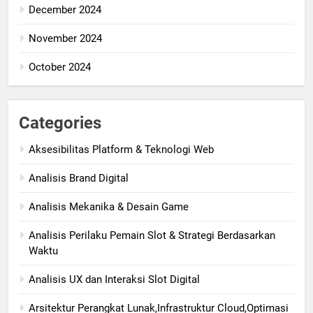
December 2024
November 2024
October 2024
Categories
Aksesibilitas Platform & Teknologi Web
Analisis Brand Digital
Analisis Mekanika & Desain Game
Analisis Perilaku Pemain Slot & Strategi Berdasarkan
Waktu
Analisis UX dan Interaksi Slot Digital
Arsitektur Perangkat Lunak,Infrastruktur Cloud,Optimasi