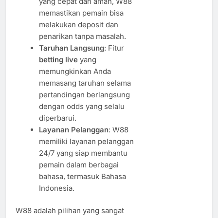
yang cepat dan aman, W88
memastikan pemain bisa
melakukan deposit dan
penarikan tanpa masalah.
Taruhan Langsung
: Fitur
betting live
yang
memungkinkan Anda
memasang taruhan selama
pertandingan berlangsung
dengan odds yang selalu
diperbarui.
Layanan Pelanggan
: W88
memiliki layanan pelanggan
24/7 yang siap membantu
pemain dalam berbagai
bahasa, termasuk Bahasa
Indonesia.
W88 adalah pilihan yang sangat