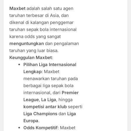
Maxbet
adalah salah satu agen
taruhan terbesar di Asia, dan
dikenal di kalangan penggemar
taruhan sepak bola internasional
karena odds yang sangat
menguntungkan
dan pengalaman
taruhan yang luar biasa.
Keunggulan Maxbet
:
Pilihan Liga Internasional
Lengkap
: Maxbet
menawarkan taruhan pada
berbagai liga sepak bola
internasional, dari
Premier
League
,
La Liga
, hingga
kompetisi antar klub
seperti
Liga Champions
dan
Liga
Europa
.
Odds Kompetitif
: Maxbet