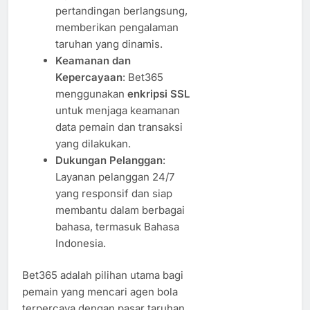
pertandingan berlangsung,
memberikan pengalaman
taruhan yang dinamis.
Keamanan dan
Kepercayaan
: Bet365
menggunakan
enkripsi SSL
untuk menjaga keamanan
data pemain dan transaksi
yang dilakukan.
Dukungan Pelanggan
:
Layanan pelanggan 24/7
yang responsif dan siap
membantu dalam berbagai
bahasa, termasuk Bahasa
Indonesia.
Bet365 adalah pilihan utama bagi
pemain yang mencari agen bola
terpercaya dengan pasar taruhan