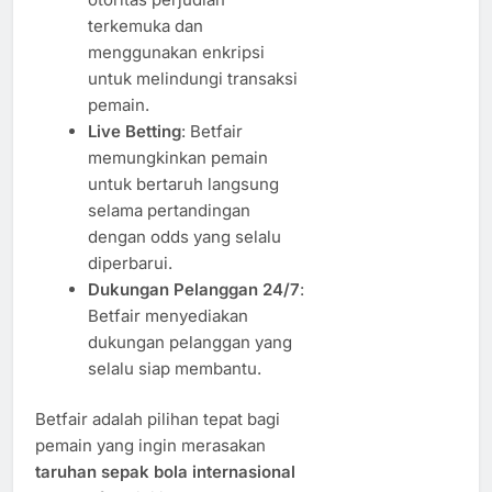
terkemuka dan
menggunakan enkripsi
untuk melindungi transaksi
pemain.
Live Betting
: Betfair
memungkinkan pemain
untuk bertaruh langsung
selama pertandingan
dengan odds yang selalu
diperbarui.
Dukungan Pelanggan 24/7
:
Betfair menyediakan
dukungan pelanggan yang
selalu siap membantu.
Betfair adalah pilihan tepat bagi
pemain yang ingin merasakan
taruhan sepak bola internasional