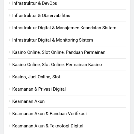
Infrastruktur & DevOps
Infrastruktur & Observabilitas
Infrastruktur Digital & Manajemen Keandalan Sistem
Infrastruktur Digital & Monitoring Sistem
Kasino Online, Slot Online, Panduan Permainan
Kasino Online, Slot Online, Permainan Kasino
Kasino, Judi Online, Slot
Keamanan & Privasi Digital
Keamanan Akun
Keamanan Akun & Panduan Verifikasi
Keamanan Akun & Teknologi Digital