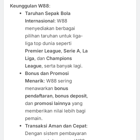
Keunggulan W88
:
Taruhan Sepak Bola
Internasional
: W88
menyediakan berbagai
pilihan taruhan untuk liga-
liga top dunia seperti
Premier League
,
Serie A
,
La
Liga
, dan
Champions
League
, serta banyak lagi.
Bonus dan Promosi
Menarik
: W88 sering
menawarkan
bonus
pendaftaran
,
bonus deposit
,
dan
promosi lainnya
yang
memberikan nilai lebih bagi
pemain.
Transaksi Aman dan Cepat
:
Dengan sistem pembayaran