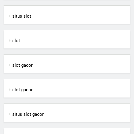
situs slot
slot
slot gacor
slot gacor
situs slot gacor