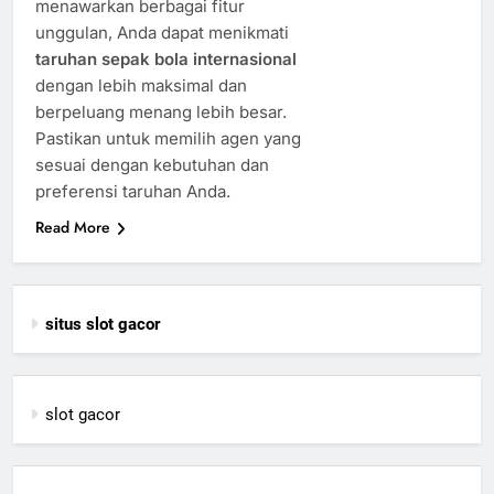
menawarkan berbagai fitur
unggulan, Anda dapat menikmati
taruhan sepak bola internasional
dengan lebih maksimal dan
berpeluang menang lebih besar.
Pastikan untuk memilih agen yang
sesuai dengan kebutuhan dan
preferensi taruhan Anda.
Read More
situs slot gacor
slot gacor