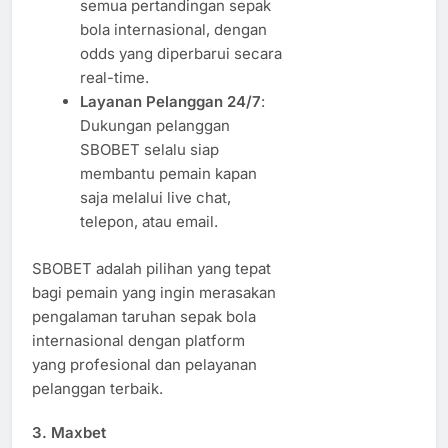
semua pertandingan sepak
bola internasional, dengan
odds yang diperbarui secara
real-time.
Layanan Pelanggan 24/7
:
Dukungan pelanggan
SBOBET selalu siap
membantu pemain kapan
saja melalui live chat,
telepon, atau email.
SBOBET adalah pilihan yang tepat
bagi pemain yang ingin merasakan
pengalaman taruhan sepak bola
internasional dengan platform
yang profesional dan pelayanan
pelanggan terbaik.
3.
Maxbet