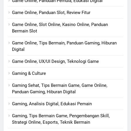
Game Online, Panduan Pemula, Edukasi Digital
Game Online, Panduan Slot, Review Fitur
Game Online, Slot Online, Kasino Online, Panduan
Bermain Slot
Game Online, Tips Bermain, Panduan Gaming, Hiburan
Digital
Game Online, UX/UI Design, Teknologi Game
Gaming & Culture
Gaming Sehat, Tips Bermain Game, Game Online,
Panduan Gaming, Hiburan Digital
Gaming, Analisis Digital, Edukasi Pemain
Gaming, Tips Bermain Game, Pengembangan Skill,
Strategi Online, Esports, Teknik Bermain