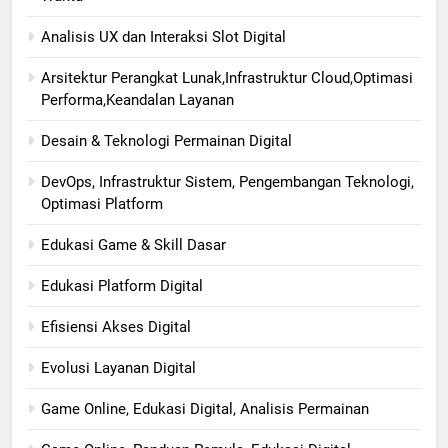
Analisis UX dan Interaksi Slot Digital
Arsitektur Perangkat Lunak,Infrastruktur Cloud,Optimasi
Performa,Keandalan Layanan
Desain & Teknologi Permainan Digital
DevOps, Infrastruktur Sistem, Pengembangan Teknologi,
Optimasi Platform
Edukasi Game & Skill Dasar
Edukasi Platform Digital
Efisiensi Akses Digital
Evolusi Layanan Digital
Game Online, Edukasi Digital, Analisis Permainan