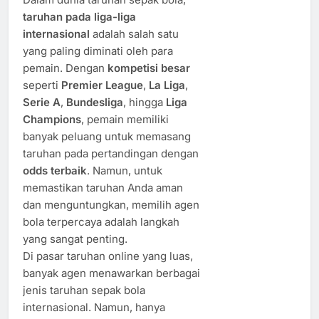
taruhan pada liga-liga
internasional
adalah salah satu
yang paling diminati oleh para
pemain. Dengan
kompetisi besar
seperti
Premier League
,
La Liga
,
Serie A
,
Bundesliga
, hingga
Liga
Champions
, pemain memiliki
banyak peluang untuk memasang
taruhan pada pertandingan dengan
odds terbaik
. Namun, untuk
memastikan taruhan Anda aman
dan menguntungkan, memilih agen
bola terpercaya adalah langkah
yang sangat penting.
Di pasar taruhan online yang luas,
banyak agen menawarkan berbagai
jenis taruhan sepak bola
internasional. Namun, hanya