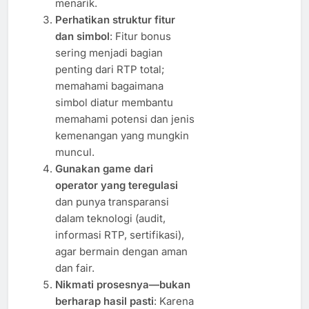
menarik.
Perhatikan struktur fitur
dan simbol
: Fitur bonus
sering menjadi bagian
penting dari RTP total;
memahami bagaimana
simbol diatur membantu
memahami potensi dan jenis
kemenangan yang mungkin
muncul.
Gunakan game dari
operator yang teregulasi
dan punya transparansi
dalam teknologi (audit,
informasi RTP, sertifikasi),
agar bermain dengan aman
dan fair.
Nikmati prosesnya—bukan
berharap hasil pasti
: Karena