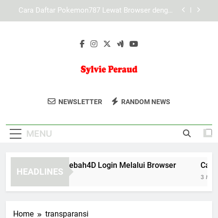
Skip
Kaya787 Link Alternatif dan Sistem Akses yang
to
Lebih Efisien untuk Pengalaman Digital Aman
content
LAE138 Link Alternatif dan Kenyamanan
Pengguna dalam Mengakses Layanan
Panduan Praktis Lebah4D Login Melalui Browser
Cara Daftar Pokemon787 Lewat Browser dengan
Mudah dan Aman untuk Pengguna Baru
Sylvie Peraud
Jelajahi Karya Seni Dan Fotografi Kreatif
Kaya787 Link Alternatif dan Sistem Akses yang
NEWSLETTER
RANDOM NEWS
Lebih Efisien untuk Pengalaman Digital Aman
Dari Sylvie Peraud. Koleksi Unik Yang
LAE138 Link Alternatif dan Kenyamanan
Penuh Inspirasi.
Pengguna dalam Mengakses Layanan
MENU
anduan Praktis Lebah4D Login Melalui Browser
Cara Da
HEADLINES
 Months Ago
3 Months 
Home
transparansi