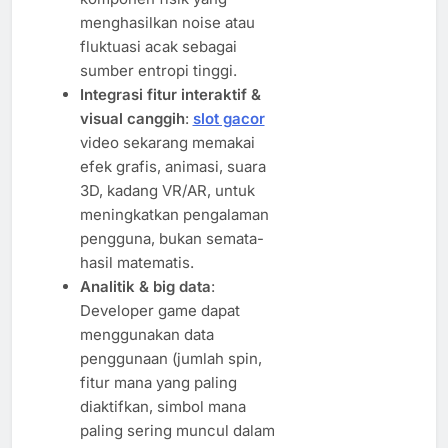
menghasilkan noise atau
fluktuasi acak sebagai
sumber entropi tinggi.
Integrasi fitur interaktif &
visual canggih
:
slot gacor
video sekarang memakai
efek grafis, animasi, suara
3D, kadang VR/AR, untuk
meningkatkan pengalaman
pengguna, bukan semata-
hasil matematis.
Analitik & big data
:
Developer game dapat
menggunakan data
penggunaan (jumlah spin,
fitur mana yang paling
diaktifkan, simbol mana
paling sering muncul dalam