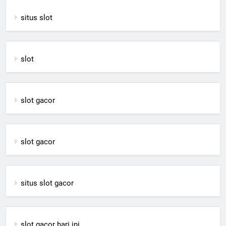
situs slot
slot
slot gacor
slot gacor
situs slot gacor
slot gacor hari ini