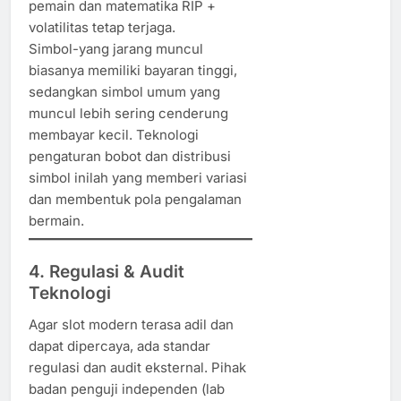
pemain dan matematika RIP +
volatilitas tetap terjaga.
Simbol-yang jarang muncul
biasanya memiliki bayaran tinggi,
sedangkan simbol umum yang
muncul lebih sering cenderung
membayar kecil. Teknologi
pengaturan bobot dan distribusi
simbol inilah yang memberi variasi
dan membentuk pola pengalaman
bermain.
4. Regulasi & Audit
Teknologi
Agar slot modern terasa adil dan
dapat dipercaya, ada standar
regulasi dan audit eksternal. Pihak
badan penguji independen (lab