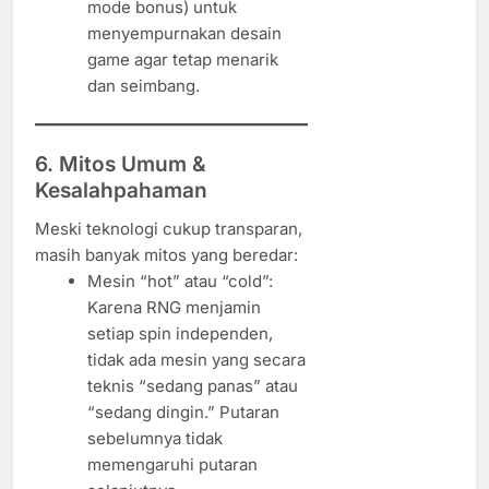
mode bonus) untuk
menyempurnakan desain
game agar tetap menarik
dan seimbang.
6. Mitos Umum &
Kesalahpahaman
Meski teknologi cukup transparan,
masih banyak mitos yang beredar:
Mesin “hot” atau “cold”:
Karena RNG menjamin
setiap spin independen,
tidak ada mesin yang secara
teknis “sedang panas” atau
“sedang dingin.” Putaran
sebelumnya tidak
memengaruhi putaran