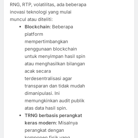
RNG, RTP, volatilitas, ada beberapa
inovasi teknologi yang mulai
muncul atau diteliti:
Blockchain
: Beberapa
platform
mempertimbangkan
penggunaan blockchain
untuk menyimpan hasil spin
atau menghasilkan bilangan
acak secara
terdesentralisasi agar
transparan dan tidak mudah
dimanipulasi. Ini
memungkinkan audit publik
atas data hasil spin.
TRNG berbasis perangkat
keras modern
: Misalnya
perangkat dengan
komponen fisik yang