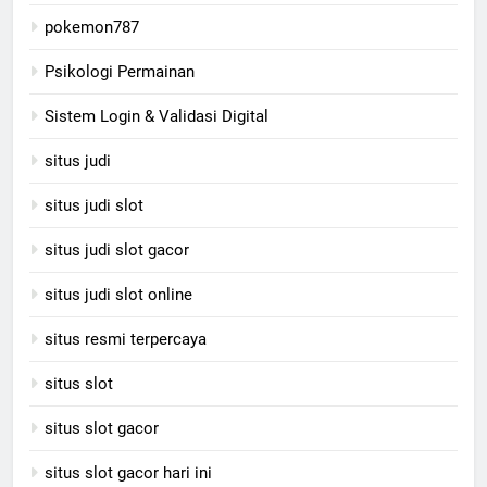
pokemon787
Psikologi Permainan
Sistem Login & Validasi Digital
situs judi
situs judi slot
situs judi slot gacor
situs judi slot online
situs resmi terpercaya
situs slot
situs slot gacor
situs slot gacor hari ini