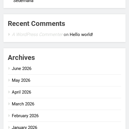
Sederhana
Recent Comments
A WordPress Commenter
on
Hello world!
Archives
June 2026
May 2026
April 2026
March 2026
February 2026
January 2026