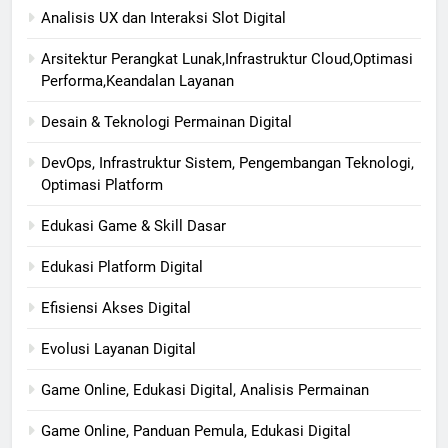
Analisis UX dan Interaksi Slot Digital
Arsitektur Perangkat Lunak,Infrastruktur Cloud,Optimasi
Performa,Keandalan Layanan
Desain & Teknologi Permainan Digital
DevOps, Infrastruktur Sistem, Pengembangan Teknologi,
Optimasi Platform
Edukasi Game & Skill Dasar
Edukasi Platform Digital
Efisiensi Akses Digital
Evolusi Layanan Digital
Game Online, Edukasi Digital, Analisis Permainan
Game Online, Panduan Pemula, Edukasi Digital