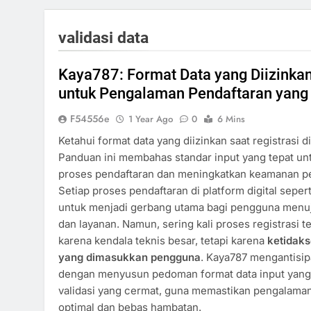
validasi data
Kaya787: Format Data yang Diizinkan
untuk Pengalaman Pendaftaran yang 
F54556e
1 Year Ago
0
6 Mins
Ketahui format data yang diizinkan saat registrasi d
Panduan ini membahas standar input yang tepat 
proses pendaftaran dan meningkatkan keamanan p
Setiap proses pendaftaran di platform digital seper
untuk menjadi gerbang utama bagi pengguna menuj
dan layanan. Namun, sering kali proses registrasi 
karena kendala teknis besar, tetapi karena
ketidaks
yang dimasukkan pengguna
. Kaya787 mengantisip
dengan menyusun pedoman format data input yang 
validasi yang cermat, guna memastikan pengalama
optimal dan bebas hambatan.