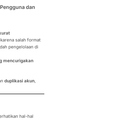
k Pengguna dan
kurat
karena salah format
ah pengelolaan di
ng mencurigakan
an
duplikasi akun
,
erhatikan hal-hal