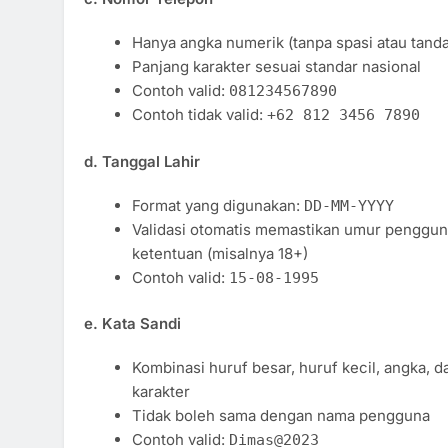
Hanya angka numerik (tanpa spasi atau tanda
Panjang karakter sesuai standar nasional
Contoh valid:
081234567890
Contoh tidak valid:
+62 812 3456 7890
d.
Tanggal Lahir
Format yang digunakan:
DD-MM-YYYY
Validasi otomatis memastikan umur penggun
ketentuan (misalnya 18+)
Contoh valid:
15-08-1995
e.
Kata Sandi
Kombinasi huruf besar, huruf kecil, angka, d
karakter
Tidak boleh sama dengan nama pengguna
Contoh valid:
Dimas@2023