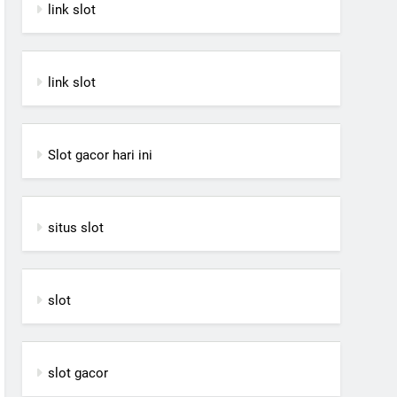
link slot
link slot
Slot gacor hari ini
situs slot
slot
slot gacor