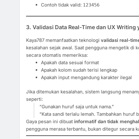
Contoh tidak valid:
123456
3.
Validasi Data Real-Time dan UX Writin
Kaya787 memanfaatkan teknologi
validasi real-tim
kesalahan sejak awal. Saat pengguna mengetik di k
secara otomatis memeriksa:
Apakah data sesuai format
Apakah kolom sudah terisi lengkap
Apakah input mengandung karakter ilegal
Jika ditemukan kesalahan, sistem langsung menam
seperti:
“Gunakan huruf saja untuk nama.”
“Kata sandi terlalu lemah. Tambahkan huruf b
Gaya pesan ini dibuat
informatif dan tidak mengha
pengguna merasa terbantu, bukan ditegur secara k