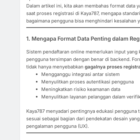
Dalam artikel ini, kita akan membahas format data 
saat proses registrasi di Kaya787, mengapa standaris
bagaimana pengguna bisa menghindari kesalahan y
1.
Mengapa Format Data Penting dalam Regis
Sistem pendaftaran online memerlukan input yang 
pengguna tersimpan dengan benar di backend. Form
tidak hanya menyebabkan
gagalnya proses registr
Mengganggu integrasi antar sistem
Menyulitkan proses autentikasi pengguna
Meningkatkan risiko keamanan data
Menyulitkan layanan pelanggan dalam verifik
Kaya787 menyadari pentingnya edukasi pengguna t
sesuai sebagai bagian dari pendekatan desain yang
pengalaman pengguna (UX).