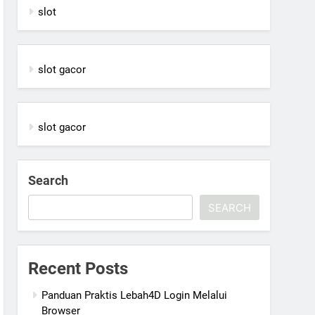
slot
slot gacor
slot gacor
Search
SEARCH
Recent Posts
Panduan Praktis Lebah4D Login Melalui
Browser