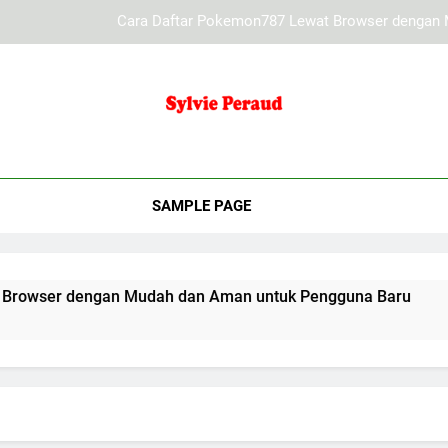
Cara Daftar Pokemon787 Lewat Browser dengan 
Kaya787 Link Alternatif dan Sistem Akses yang Lebih 
LAE138 Link Alternatif dan Kenyaman
vie Peraud
Panduan P
arya Seni Dan Fotografi Kreatif Dari Sylvie Peraud. Koleksi Unik
Cara Daftar Pokemon787 Lewat Browser dengan 
SAMPLE PAGE
Kaya787 Link Alternatif dan Sistem Akses yang Lebih 
LAE138 Link Alternatif dan Kenyaman
engan Mudah dan Aman untuk Pengguna Baru
Kaya787 L
3 Months Ag