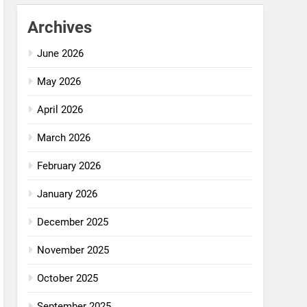
Archives
June 2026
May 2026
April 2026
March 2026
February 2026
January 2026
December 2025
November 2025
October 2025
September 2025