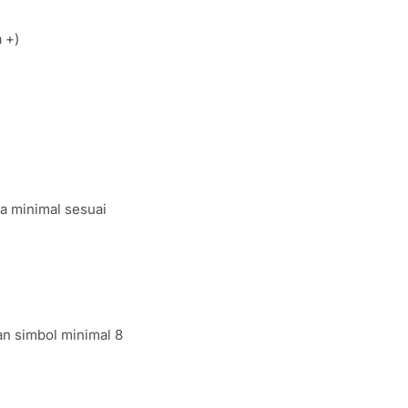
 +)
a minimal sesuai
an simbol minimal 8