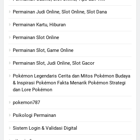
Permainan Judi Online, Slot Online, Slot Dana
Permainan Kartu, Hiburan
Permainan Slot Online
Permainan Slot, Game Online
Permainan Slot, Judi Online, Slot Gacor
Pokémon Legendaris Cerita dan Mitos Pokémon Budaya
& Inspirasi Pokémon Fakta Menarik Pokémon Strategi
dan Lore Pokémon
pokemon787
Psikologi Permainan
Sistem Login & Validasi Digital