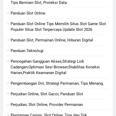
Tips Bermain Slot, Proteksi Data
Panduan Slot Online
Panduan Slot Online Tips Memilih Situs Slot Game Slot
Populer Situs Slot Terpercaya Update Slot 2026
Panduan Slot, Permainan Online, Hiburan Digital
Panduan Teknologi
Pencegahan Gangguan Akses,Strategi Link
Cadangan,Optimasi Sesi Browser,Stabilitas Koneksi
Harian,Praktik Keamanan Digital
Pengembangan Diri, Strategi Permainan, Tips Menang.
Perjudian Online, Slot Gacor, Panduan Slot
Perjudian, Slot Online, Provider Permainan
Permainan Casino, Slot Online, Tips dan Trik