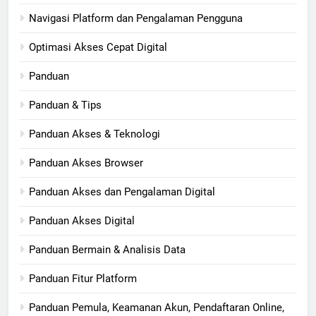
Navigasi Platform dan Pengalaman Pengguna
Optimasi Akses Cepat Digital
Panduan
Panduan & Tips
Panduan Akses & Teknologi
Panduan Akses Browser
Panduan Akses dan Pengalaman Digital
Panduan Akses Digital
Panduan Bermain & Analisis Data
Panduan Fitur Platform
Panduan Pemula, Keamanan Akun, Pendaftaran Online,