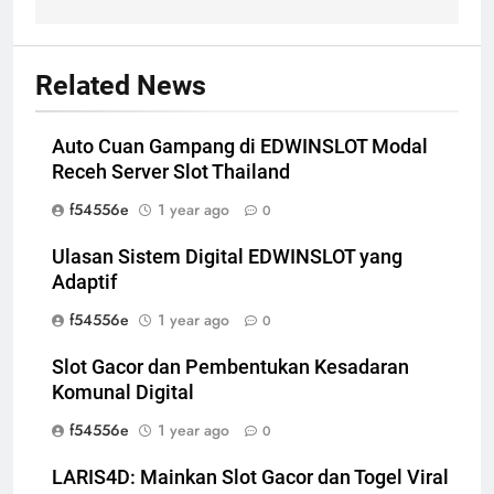
Related News
Auto Cuan Gampang di EDWINSLOT Modal
Receh Server Slot Thailand
f54556e
1 year ago
0
Ulasan Sistem Digital EDWINSLOT yang
Adaptif
f54556e
1 year ago
0
Slot Gacor dan Pembentukan Kesadaran
Komunal Digital
f54556e
1 year ago
0
LARIS4D: Mainkan Slot Gacor dan Togel Viral