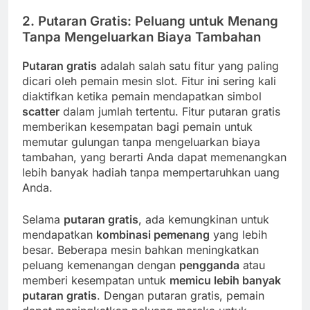
2.
Putaran Gratis: Peluang untuk Menang
Tanpa Mengeluarkan Biaya Tambahan
Putaran gratis
adalah salah satu fitur yang paling
dicari oleh pemain mesin slot. Fitur ini sering kali
diaktifkan ketika pemain mendapatkan simbol
scatter
dalam jumlah tertentu. Fitur putaran gratis
memberikan kesempatan bagi pemain untuk
memutar gulungan tanpa mengeluarkan biaya
tambahan, yang berarti Anda dapat memenangkan
lebih banyak hadiah tanpa mempertaruhkan uang
Anda.
Selama
putaran gratis
, ada kemungkinan untuk
mendapatkan
kombinasi pemenang
yang lebih
besar. Beberapa mesin bahkan meningkatkan
peluang kemenangan dengan
pengganda
atau
memberi kesempatan untuk
memicu lebih banyak
putaran gratis
. Dengan putaran gratis, pemain