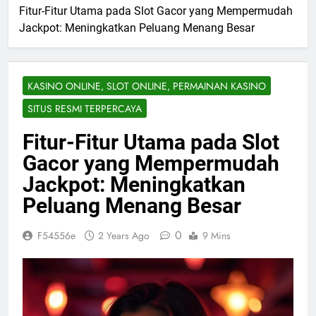
Fitur-Fitur Utama pada Slot Gacor yang Mempermudah
Jackpot: Meningkatkan Peluang Menang Besar
KASINO ONLINE, SLOT ONLINE, PERMAINAN KASINO
SITUS RESMI TERPERCAYA
Fitur-Fitur Utama pada Slot
Gacor yang Mempermudah
Jackpot: Meningkatkan
Peluang Menang Besar
0
F54556e
2 Years Ago
9 Mins