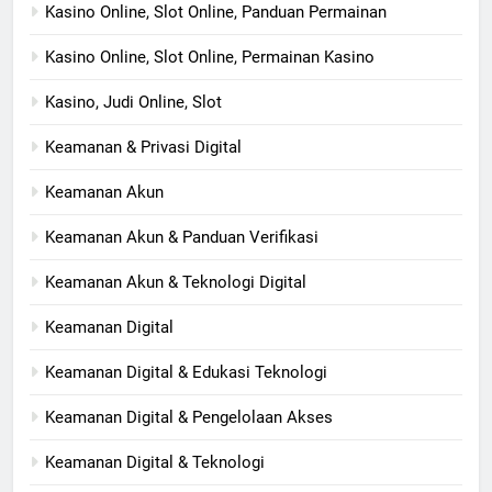
Kasino Online, Slot Online, Panduan Permainan
Kasino Online, Slot Online, Permainan Kasino
Kasino, Judi Online, Slot
Keamanan & Privasi Digital
Keamanan Akun
Keamanan Akun & Panduan Verifikasi
Keamanan Akun & Teknologi Digital
Keamanan Digital
Keamanan Digital & Edukasi Teknologi
Keamanan Digital & Pengelolaan Akses
Keamanan Digital & Teknologi