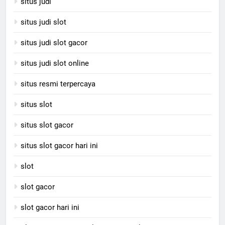
situs judi
situs judi slot
situs judi slot gacor
situs judi slot online
situs resmi terpercaya
situs slot
situs slot gacor
situs slot gacor hari ini
slot
slot gacor
slot gacor hari ini