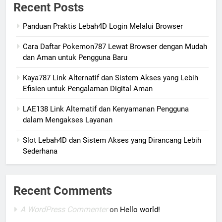
Recent Posts
Panduan Praktis Lebah4D Login Melalui Browser
Cara Daftar Pokemon787 Lewat Browser dengan Mudah
dan Aman untuk Pengguna Baru
Kaya787 Link Alternatif dan Sistem Akses yang Lebih
Efisien untuk Pengalaman Digital Aman
LAE138 Link Alternatif dan Kenyamanan Pengguna
dalam Mengakses Layanan
Slot Lebah4D dan Sistem Akses yang Dirancang Lebih
Sederhana
Recent Comments
A WordPress Commenter
on
Hello world!