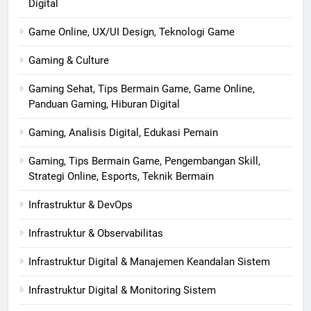
Digital
Game Online, UX/UI Design, Teknologi Game
Gaming & Culture
Gaming Sehat, Tips Bermain Game, Game Online,
Panduan Gaming, Hiburan Digital
Gaming, Analisis Digital, Edukasi Pemain
Gaming, Tips Bermain Game, Pengembangan Skill,
Strategi Online, Esports, Teknik Bermain
Infrastruktur & DevOps
Infrastruktur & Observabilitas
Infrastruktur Digital & Manajemen Keandalan Sistem
Infrastruktur Digital & Monitoring Sistem