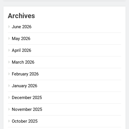
Archives
June 2026
May 2026
April 2026
March 2026
February 2026
January 2026
December 2025
November 2025
October 2025