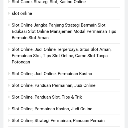
Slot Gacor, Strategi Slot, Kasino Online
slot online
Slot Online Jangka Panjang Strategi Bermain Slot
Edukasi Slot Online Manajemen Modal Permainan Tips
Bermain Slot Aman
Slot Online, Judi Online Terpercaya, Situs Slot Aman,
Permainan Slot, Tips Slot Online, Game Slot Tanpa
Potongan
Slot Online, Judi Online, Permainan Kasino
Slot Online, Panduan Permainan, Judi Online
Slot Online, Panduan Slot, Tips & Trik
Slot Online, Permainan Kasino, Judi Online
Slot Online, Strategi Permainan, Panduan Pemain