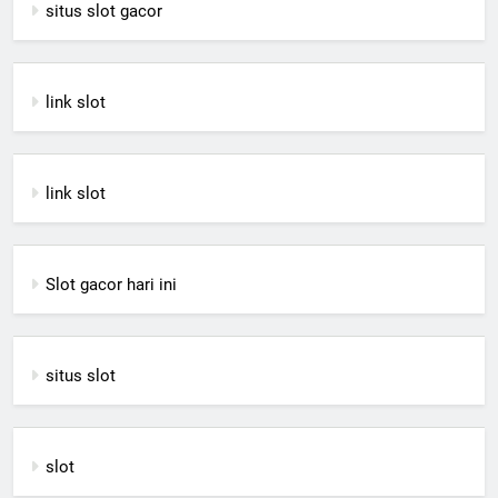
situs slot gacor
link slot
link slot
Slot gacor hari ini
situs slot
slot