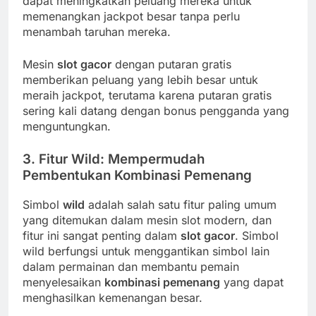
dapat meningkatkan peluang mereka untuk
memenangkan jackpot besar tanpa perlu
menambah taruhan mereka.
Mesin
slot gacor
dengan putaran gratis
memberikan peluang yang lebih besar untuk
meraih jackpot, terutama karena putaran gratis
sering kali datang dengan bonus pengganda yang
menguntungkan.
3.
Fitur Wild: Mempermudah
Pembentukan Kombinasi Pemenang
Simbol
wild
adalah salah satu fitur paling umum
yang ditemukan dalam mesin slot modern, dan
fitur ini sangat penting dalam
slot gacor
. Simbol
wild berfungsi untuk menggantikan simbol lain
dalam permainan dan membantu pemain
menyelesaikan
kombinasi pemenang
yang dapat
menghasilkan kemenangan besar.