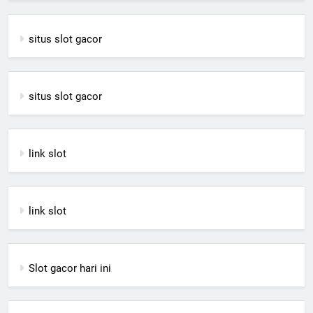
situs slot gacor
situs slot gacor
link slot
link slot
Slot gacor hari ini