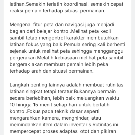
latihan.Semakin terlatih koordinasi, semakin cepat
reaksi pemain terhadap situasi permainan.
Mengenal fitur peta dan navigasi juga menjadi
bagian dari belajar kontrol.Melihat peta kecil
sambil tetap mengontrol karakter membutuhkan
latihan fokus yang baik.Pemula sering kali berhenti
sejenak untuk melihat peta sehingga mengganggu
pergerakan.Melatih kebiasaan melihat peta sambil
bergerak akan membuat pemain lebih peka
terhadap arah dan situasi permainan.
Langkah penting lainnya adalah membuat rutinitas
latihan singkat tetapi teratur.Bukannya bermain
secara berlebihan, lebih baik meluangkan waktu
10 hingga 15 menit setiap hari untuk berlatih
kontrol.Fokus pada teknik dasar seperti
mengarahkan kamera, menghindar, atau
memindahkan item dalam inventaris.Rutinitas ini
mempercepat proses adaptasi otot dan pikiran