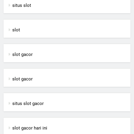
situs slot
slot
slot gacor
slot gacor
situs slot gacor
slot gacor hari ini