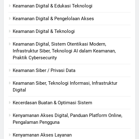
Keamanan Digital & Edukasi Teknologi
Keamanan Digital & Pengelolaan Akses
Keamanan Digital & Teknologi
Keamanan Digital, Sistem Otentikasi Modern,
Infrastruktur Siber, Teknologi AI dalam Keamanan,
Praktik Cybersecurity
Keamanan Siber / Privasi Data
Keamanan Siber, Teknologi Informasi, Infrastruktur
Digital
Kecerdasan Buatan & Optimasi Sistem
Kenyamanan Akses Digital, Panduan Platform Online,
Pengalaman Pengguna
Kenyamanan Akses Layanan