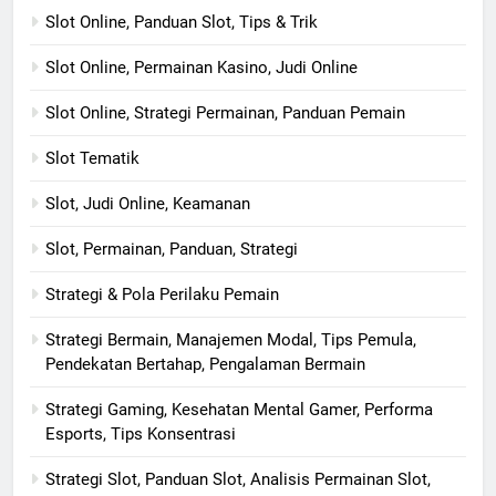
Slot Online, Panduan Slot, Tips & Trik
Slot Online, Permainan Kasino, Judi Online
Slot Online, Strategi Permainan, Panduan Pemain
Slot Tematik
Slot, Judi Online, Keamanan
Slot, Permainan, Panduan, Strategi
Strategi & Pola Perilaku Pemain
Strategi Bermain, Manajemen Modal, Tips Pemula,
Pendekatan Bertahap, Pengalaman Bermain
Strategi Gaming, Kesehatan Mental Gamer, Performa
Esports, Tips Konsentrasi
Strategi Slot, Panduan Slot, Analisis Permainan Slot,