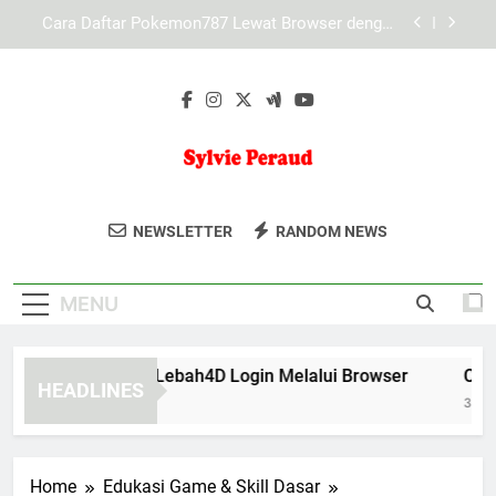
Skip
Kaya787 Link Alternatif dan Sistem Akses yang
to
Lebih Efisien untuk Pengalaman Digital Aman
content
LAE138 Link Alternatif dan Kenyamanan
Pengguna dalam Mengakses Layanan
Panduan Praktis Lebah4D Login Melalui Browser
Cara Daftar Pokemon787 Lewat Browser dengan
Mudah dan Aman untuk Pengguna Baru
Sylvie Peraud
Jelajahi Karya Seni Dan Fotografi Kreatif
Kaya787 Link Alternatif dan Sistem Akses yang
NEWSLETTER
RANDOM NEWS
Lebih Efisien untuk Pengalaman Digital Aman
Dari Sylvie Peraud. Koleksi Unik Yang
LAE138 Link Alternatif dan Kenyamanan
Penuh Inspirasi.
Pengguna dalam Mengakses Layanan
MENU
anduan Praktis Lebah4D Login Melalui Browser
Cara D
HEADLINES
 Months Ago
3 Months
Home
Edukasi Game & Skill Dasar