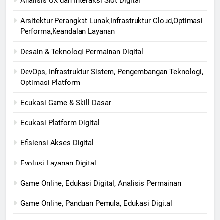
Analisis UX dan Interaksi Slot Digital
Arsitektur Perangkat Lunak,Infrastruktur Cloud,Optimasi
Performa,Keandalan Layanan
Desain & Teknologi Permainan Digital
DevOps, Infrastruktur Sistem, Pengembangan Teknologi,
Optimasi Platform
Edukasi Game & Skill Dasar
Edukasi Platform Digital
Efisiensi Akses Digital
Evolusi Layanan Digital
Game Online, Edukasi Digital, Analisis Permainan
Game Online, Panduan Pemula, Edukasi Digital