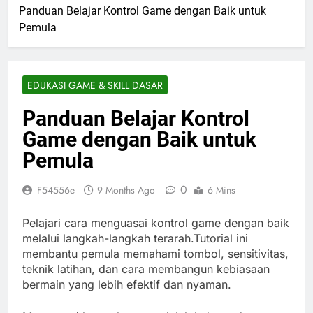
Panduan Belajar Kontrol Game dengan Baik untuk
Pemula
EDUKASI GAME & SKILL DASAR
Panduan Belajar Kontrol
Game dengan Baik untuk
Pemula
0
F54556e
9 Months Ago
6 Mins
Pelajari cara menguasai kontrol game dengan baik
melalui langkah-langkah terarah.Tutorial ini
membantu pemula memahami tombol, sensitivitas,
teknik latihan, dan cara membangun kebiasaan
bermain yang lebih efektif dan nyaman.