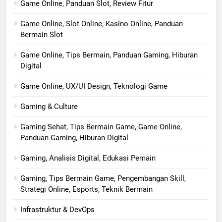
Game Online, Panduan Slot, Review Fitur
Game Online, Slot Online, Kasino Online, Panduan
Bermain Slot
Game Online, Tips Bermain, Panduan Gaming, Hiburan
Digital
Game Online, UX/UI Design, Teknologi Game
Gaming & Culture
Gaming Sehat, Tips Bermain Game, Game Online,
Panduan Gaming, Hiburan Digital
Gaming, Analisis Digital, Edukasi Pemain
Gaming, Tips Bermain Game, Pengembangan Skill,
Strategi Online, Esports, Teknik Bermain
Infrastruktur & DevOps