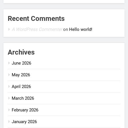
Recent Comments
A WordPress Commenter
on
Hello world!
Archives
June 2026
May 2026
April 2026
March 2026
February 2026
January 2026