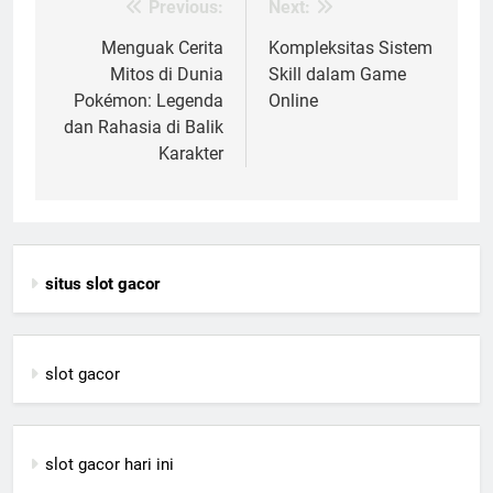
Previous:
Next:
Post
navigation
Menguak Cerita
Kompleksitas Sistem
Mitos di Dunia
Skill dalam Game
Pokémon: Legenda
Online
dan Rahasia di Balik
Karakter
situs slot gacor
slot gacor
slot gacor hari ini