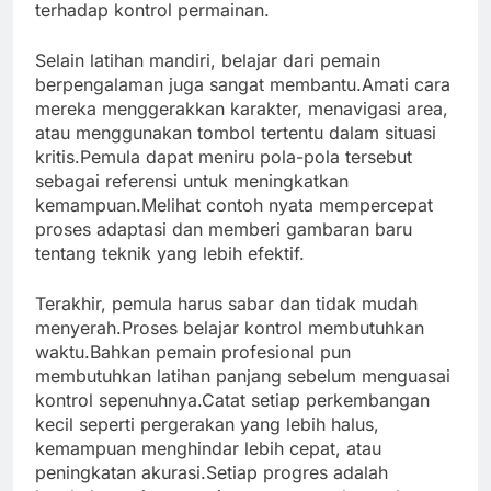
terhadap kontrol permainan.
Selain latihan mandiri, belajar dari pemain
berpengalaman juga sangat membantu.Amati cara
mereka menggerakkan karakter, menavigasi area,
atau menggunakan tombol tertentu dalam situasi
kritis.Pemula dapat meniru pola-pola tersebut
sebagai referensi untuk meningkatkan
kemampuan.Melihat contoh nyata mempercepat
proses adaptasi dan memberi gambaran baru
tentang teknik yang lebih efektif.
Terakhir, pemula harus sabar dan tidak mudah
menyerah.Proses belajar kontrol membutuhkan
waktu.Bahkan pemain profesional pun
membutuhkan latihan panjang sebelum menguasai
kontrol sepenuhnya.Catat setiap perkembangan
kecil seperti pergerakan yang lebih halus,
kemampuan menghindar lebih cepat, atau
peningkatan akurasi.Setiap progres adalah