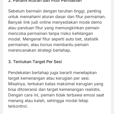
2. Pahami Aturan dan Fitur Permainan
Sebelum bermain dengan taruhan tinggi, penting
untuk memahami aturan dasar dan fitur permainan.
Banyak link judi online menyediakan mode demo
atau panduan fitur yang memungkinkan pemain
mencoba permainan tanpa risiko kehilangan
modal. Mengenal fitur seperti auto bet, statistik
permainan, atau bonus membantu pemain
merencanakan strategi bertahap.
3. Tentukan Target Per Sesi
Pendekatan bertahap juga berarti menetapkan
target kemenangan atau kerugian per sesi.
Misalnya, tentukan batas maksimal kerugian yang
bisa ditoleransi dan target kemenangan realistis.
Dengan cara ini, pemain tidak terbawa emosi saat
menang atau kalah, sehingga modal tetap
terkontrol.