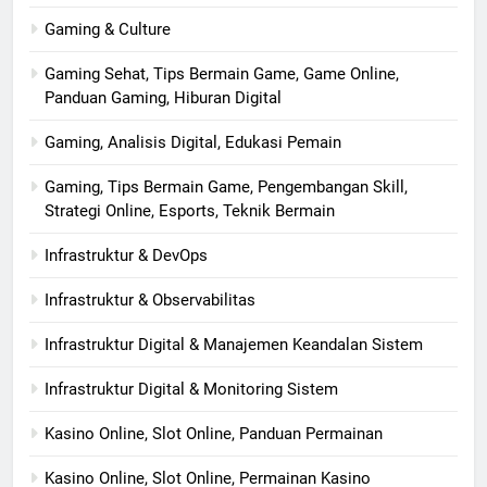
Gaming & Culture
Gaming Sehat, Tips Bermain Game, Game Online,
Panduan Gaming, Hiburan Digital
Gaming, Analisis Digital, Edukasi Pemain
Gaming, Tips Bermain Game, Pengembangan Skill,
Strategi Online, Esports, Teknik Bermain
Infrastruktur & DevOps
Infrastruktur & Observabilitas
Infrastruktur Digital & Manajemen Keandalan Sistem
Infrastruktur Digital & Monitoring Sistem
Kasino Online, Slot Online, Panduan Permainan
Kasino Online, Slot Online, Permainan Kasino