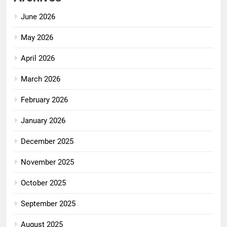
June 2026
May 2026
April 2026
March 2026
February 2026
January 2026
December 2025
November 2025
October 2025
September 2025
August 2025