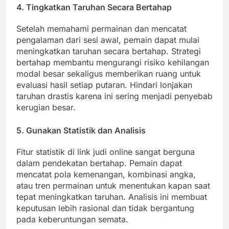
4. Tingkatkan Taruhan Secara Bertahap
Setelah memahami permainan dan mencatat
pengalaman dari sesi awal, pemain dapat mulai
meningkatkan taruhan secara bertahap. Strategi
bertahap membantu mengurangi risiko kehilangan
modal besar sekaligus memberikan ruang untuk
evaluasi hasil setiap putaran. Hindari lonjakan
taruhan drastis karena ini sering menjadi penyebab
kerugian besar.
5. Gunakan Statistik dan Analisis
Fitur statistik di link judi online sangat berguna
dalam pendekatan bertahap. Pemain dapat
mencatat pola kemenangan, kombinasi angka,
atau tren permainan untuk menentukan kapan saat
tepat meningkatkan taruhan. Analisis ini membuat
keputusan lebih rasional dan tidak bergantung
pada keberuntungan semata.