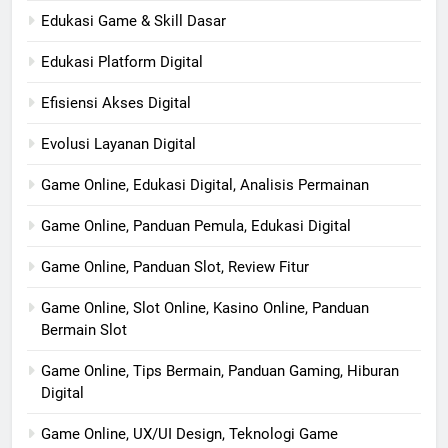
Edukasi Game & Skill Dasar
Edukasi Platform Digital
Efisiensi Akses Digital
Evolusi Layanan Digital
Game Online, Edukasi Digital, Analisis Permainan
Game Online, Panduan Pemula, Edukasi Digital
Game Online, Panduan Slot, Review Fitur
Game Online, Slot Online, Kasino Online, Panduan
Bermain Slot
Game Online, Tips Bermain, Panduan Gaming, Hiburan
Digital
Game Online, UX/UI Design, Teknologi Game