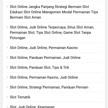
Slot Online Jangka Panjang Strategi Bermain Slot
Edukasi Slot Online Manajemen Modal Permainan Tips
Bermain Slot Aman
Slot Online, Judi Online Terpercaya, Situs Slot Aman,
Permainan Slot, Tips Slot Online, Game Slot Tanpa
Potongan
Slot Online, Judi Online, Permainan Kasino
Slot Online, Panduan Permainan, Judi Online
Slot Online, Panduan Slot, Tips & Trik
Slot Online, Permainan Kasino, Judi Online
Slot Online, Strategi Permainan, Panduan Pemain
Slot Tematik
Slot, Judi Online, Keamanan