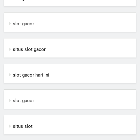
slot gacor
situs slot gacor
slot gacor hari ini
slot gacor
situs slot