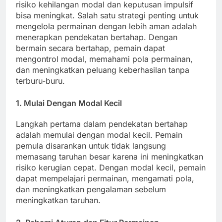
risiko kehilangan modal dan keputusan impulsif
bisa meningkat. Salah satu strategi penting untuk
mengelola permainan dengan lebih aman adalah
menerapkan pendekatan bertahap. Dengan
bermain secara bertahap, pemain dapat
mengontrol modal, memahami pola permainan,
dan meningkatkan peluang keberhasilan tanpa
terburu-buru.
1. Mulai Dengan Modal Kecil
Langkah pertama dalam pendekatan bertahap
adalah memulai dengan modal kecil. Pemain
pemula disarankan untuk tidak langsung
memasang taruhan besar karena ini meningkatkan
risiko kerugian cepat. Dengan modal kecil, pemain
dapat mempelajari permainan, mengamati pola,
dan meningkatkan pengalaman sebelum
meningkatkan taruhan.