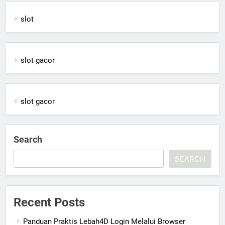
slot
slot gacor
slot gacor
Search
SEARCH
Recent Posts
Panduan Praktis Lebah4D Login Melalui Browser