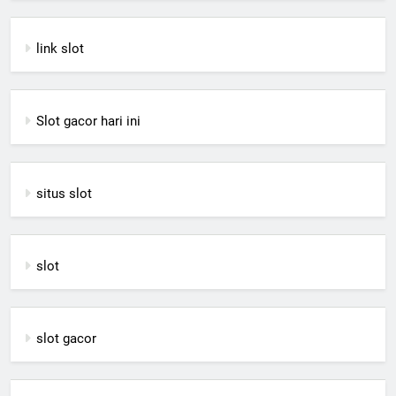
link slot
Slot gacor hari ini
situs slot
slot
slot gacor