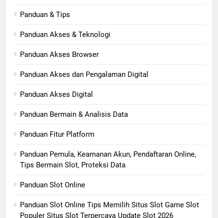
Panduan & Tips
Panduan Akses & Teknologi
Panduan Akses Browser
Panduan Akses dan Pengalaman Digital
Panduan Akses Digital
Panduan Bermain & Analisis Data
Panduan Fitur Platform
Panduan Pemula, Keamanan Akun, Pendaftaran Online,
Tips Bermain Slot, Proteksi Data
Panduan Slot Online
Panduan Slot Online Tips Memilih Situs Slot Game Slot
Populer Situs Slot Terpercaya Update Slot 2026