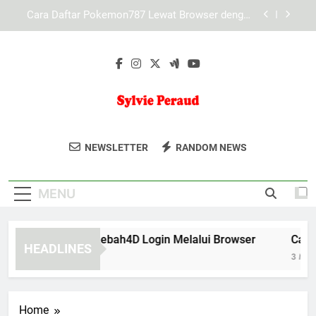
Skip
Kaya787 Link Alternatif dan Sistem Akses yang
to
Lebih Efisien untuk Pengalaman Digital Aman
content
LAE138 Link Alternatif dan Kenyamanan
Pengguna dalam Mengakses Layanan
Panduan Praktis Lebah4D Login Melalui Browser
Cara Daftar Pokemon787 Lewat Browser dengan
Mudah dan Aman untuk Pengguna Baru
Sylvie Peraud
Jelajahi Karya Seni Dan Fotografi Kreatif
Kaya787 Link Alternatif dan Sistem Akses yang
NEWSLETTER
RANDOM NEWS
Lebih Efisien untuk Pengalaman Digital Aman
Dari Sylvie Peraud. Koleksi Unik Yang
LAE138 Link Alternatif dan Kenyamanan
Penuh Inspirasi.
Pengguna dalam Mengakses Layanan
MENU
nduan Praktis Lebah4D Login Melalui Browser
Cara Da
HEADLINES
Months Ago
3 Months 
Home