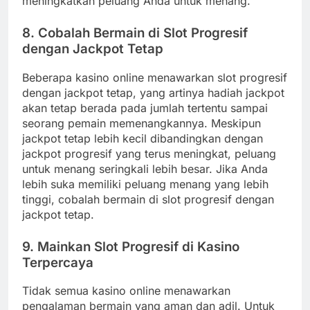
meningkatkan peluang Anda untuk menang.
8. Cobalah Bermain di Slot Progresif
dengan Jackpot Tetap
Beberapa kasino online menawarkan slot progresif
dengan jackpot tetap, yang artinya hadiah jackpot
akan tetap berada pada jumlah tertentu sampai
seorang pemain memenangkannya. Meskipun
jackpot tetap lebih kecil dibandingkan dengan
jackpot progresif yang terus meningkat, peluang
untuk menang seringkali lebih besar. Jika Anda
lebih suka memiliki peluang menang yang lebih
tinggi, cobalah bermain di slot progresif dengan
jackpot tetap.
9. Mainkan Slot Progresif di Kasino
Terpercaya
Tidak semua kasino online menawarkan
pengalaman bermain yang aman dan adil. Untuk