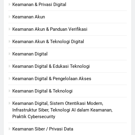
Keamanan & Privasi Digital
Keamanan Akun
Keamanan Akun & Panduan Verifikasi
Keamanan Akun & Teknologi Digital
Keamanan Digital
Keamanan Digital & Edukasi Teknologi
Keamanan Digital & Pengelolaan Akses
Keamanan Digital & Teknologi
Keamanan Digital, Sistem Otentikasi Modern,
Infrastruktur Siber, Teknologi AI dalam Keamanan,
Praktik Cybersecurity
Keamanan Siber / Privasi Data