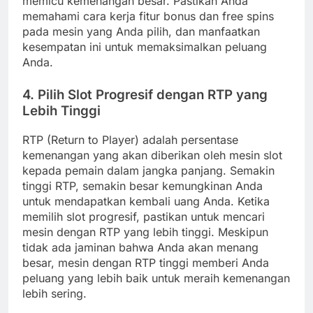
memicu kemenangan besar. Pastikan Anda
memahami cara kerja fitur bonus dan free spins
pada mesin yang Anda pilih, dan manfaatkan
kesempatan ini untuk memaksimalkan peluang
Anda.
4. Pilih Slot Progresif dengan RTP yang
Lebih Tinggi
RTP (Return to Player) adalah persentase
kemenangan yang akan diberikan oleh mesin slot
kepada pemain dalam jangka panjang. Semakin
tinggi RTP, semakin besar kemungkinan Anda
untuk mendapatkan kembali uang Anda. Ketika
memilih slot progresif, pastikan untuk mencari
mesin dengan RTP yang lebih tinggi. Meskipun
tidak ada jaminan bahwa Anda akan menang
besar, mesin dengan RTP tinggi memberi Anda
peluang yang lebih baik untuk meraih kemenangan
lebih sering.