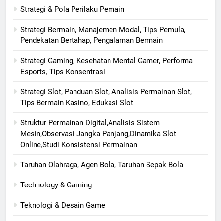
Strategi & Pola Perilaku Pemain
Strategi Bermain, Manajemen Modal, Tips Pemula,
Pendekatan Bertahap, Pengalaman Bermain
Strategi Gaming, Kesehatan Mental Gamer, Performa
Esports, Tips Konsentrasi
Strategi Slot, Panduan Slot, Analisis Permainan Slot,
Tips Bermain Kasino, Edukasi Slot
Struktur Permainan Digital,Analisis Sistem
Mesin,Observasi Jangka Panjang,Dinamika Slot
Online,Studi Konsistensi Permainan
Taruhan Olahraga, Agen Bola, Taruhan Sepak Bola
Technology & Gaming
Teknologi & Desain Game