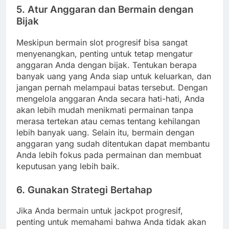
5. Atur Anggaran dan Bermain dengan
Bijak
Meskipun bermain slot progresif bisa sangat
menyenangkan, penting untuk tetap mengatur
anggaran Anda dengan bijak. Tentukan berapa
banyak uang yang Anda siap untuk keluarkan, dan
jangan pernah melampaui batas tersebut. Dengan
mengelola anggaran Anda secara hati-hati, Anda
akan lebih mudah menikmati permainan tanpa
merasa tertekan atau cemas tentang kehilangan
lebih banyak uang. Selain itu, bermain dengan
anggaran yang sudah ditentukan dapat membantu
Anda lebih fokus pada permainan dan membuat
keputusan yang lebih baik.
6. Gunakan Strategi Bertahap
Jika Anda bermain untuk jackpot progresif,
penting untuk memahami bahwa Anda tidak akan