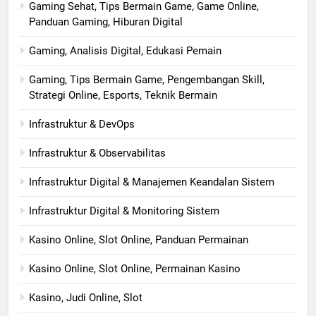
Gaming Sehat, Tips Bermain Game, Game Online,
Panduan Gaming, Hiburan Digital
Gaming, Analisis Digital, Edukasi Pemain
Gaming, Tips Bermain Game, Pengembangan Skill,
Strategi Online, Esports, Teknik Bermain
Infrastruktur & DevOps
Infrastruktur & Observabilitas
Infrastruktur Digital & Manajemen Keandalan Sistem
Infrastruktur Digital & Monitoring Sistem
Kasino Online, Slot Online, Panduan Permainan
Kasino Online, Slot Online, Permainan Kasino
Kasino, Judi Online, Slot