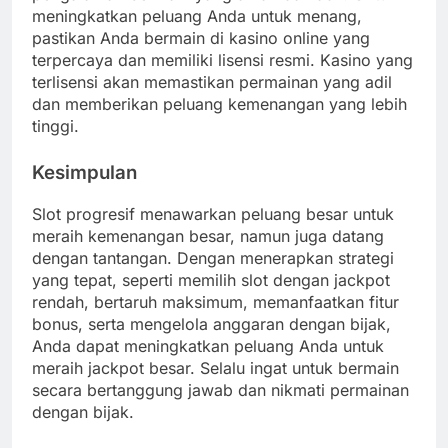
meningkatkan peluang Anda untuk menang,
pastikan Anda bermain di kasino online yang
terpercaya dan memiliki lisensi resmi. Kasino yang
terlisensi akan memastikan permainan yang adil
dan memberikan peluang kemenangan yang lebih
tinggi.
Kesimpulan
Slot progresif menawarkan peluang besar untuk
meraih kemenangan besar, namun juga datang
dengan tantangan. Dengan menerapkan strategi
yang tepat, seperti memilih slot dengan jackpot
rendah, bertaruh maksimum, memanfaatkan fitur
bonus, serta mengelola anggaran dengan bijak,
Anda dapat meningkatkan peluang Anda untuk
meraih jackpot besar. Selalu ingat untuk bermain
secara bertanggung jawab dan nikmati permainan
dengan bijak.