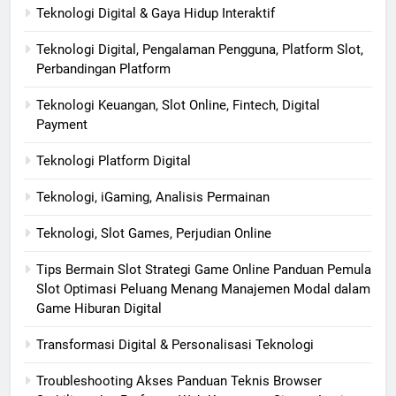
Teknologi Digital & Gaya Hidup Interaktif
Teknologi Digital, Pengalaman Pengguna, Platform Slot,
Perbandingan Platform
Teknologi Keuangan, Slot Online, Fintech, Digital
Payment
Teknologi Platform Digital
Teknologi, iGaming, Analisis Permainan
Teknologi, Slot Games, Perjudian Online
Tips Bermain Slot Strategi Game Online Panduan Pemula
Slot Optimasi Peluang Menang Manajemen Modal dalam
Game Hiburan Digital
Transformasi Digital & Personalisasi Teknologi
Troubleshooting Akses Panduan Teknis Browser