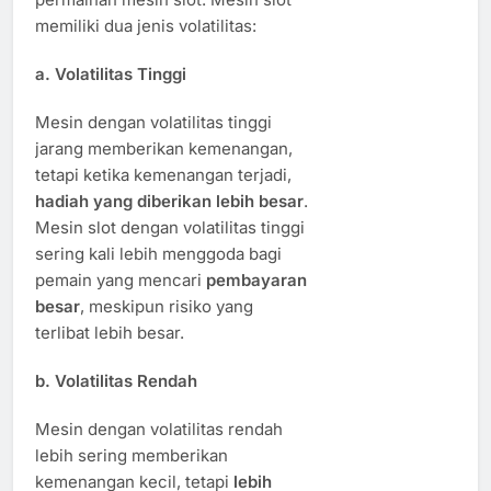
memiliki dua jenis volatilitas:
a.
Volatilitas Tinggi
Mesin dengan volatilitas tinggi
jarang memberikan kemenangan,
tetapi ketika kemenangan terjadi,
hadiah yang diberikan lebih besar
.
Mesin slot dengan volatilitas tinggi
sering kali lebih menggoda bagi
pemain yang mencari
pembayaran
besar
, meskipun risiko yang
terlibat lebih besar.
b.
Volatilitas Rendah
Mesin dengan volatilitas rendah
lebih sering memberikan
kemenangan kecil, tetapi
lebih