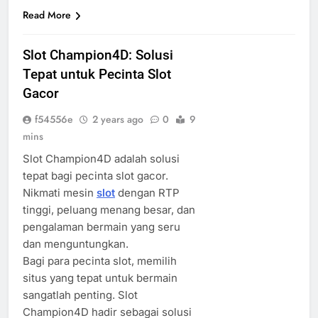
Read More
Slot Champion4D: Solusi
Tepat untuk Pecinta Slot
Gacor
f54556e
2 years ago
0
9
mins
Slot Champion4D adalah solusi
tepat bagi pecinta slot gacor.
Nikmati mesin
slot
dengan RTP
tinggi, peluang menang besar, dan
pengalaman bermain yang seru
dan menguntungkan.
Bagi para pecinta slot, memilih
situs yang tepat untuk bermain
sangatlah penting. Slot
Champion4D hadir sebagai solusi