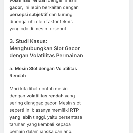
volatilitas rendah
dengan mesin
gacor
, ini lebih berkaitan dengan
persepsi subjektif
dan kurang
dipengaruhi oleh faktor teknis
yang ada di mesin tersebut.
3. Studi Kasus:
Menghubungkan Slot Gacor
dengan Volatilitas Permainan
a.
Mesin Slot dengan Volatilitas
Rendah
Mari kita lihat contoh mesin
dengan
volatilitas rendah
yang
sering dianggap gacor. Mesin slot
seperti ini biasanya memiliki
RTP
yang lebih tinggi
, yaitu persentase
taruhan yang kembali kepada
pemain dalam jangka panjang.