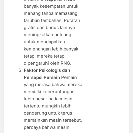
banyak kesempatan untuk
menang tanpa memasang
taruhan tambahan. Putaran
gratis dan bonus lainnya
meningkatkan peluang
untuk mendapatkan
kemenangan lebih banyak,
tetapi mereka tetap
dipengaruhi oleh RNG.
Faktor Psikologis dan
Persepsi Pemain
Pemain
yang merasa bahwa mereka
memiliki keberuntungan
lebih besar pada mesin
tertentu mungkin lebih
cenderung untuk terus
memainkan mesin tersebut,
percaya bahwa mesin