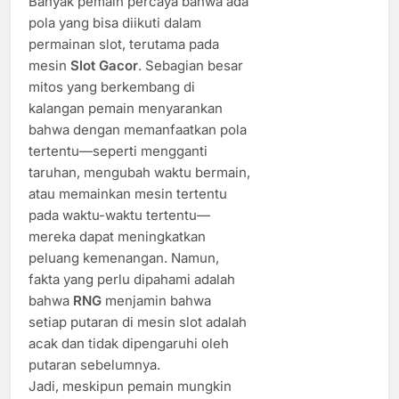
Banyak pemain percaya bahwa ada
pola yang bisa diikuti dalam
permainan slot, terutama pada
mesin
Slot Gacor
. Sebagian besar
mitos yang berkembang di
kalangan pemain menyarankan
bahwa dengan memanfaatkan pola
tertentu—seperti mengganti
taruhan, mengubah waktu bermain,
atau memainkan mesin tertentu
pada waktu-waktu tertentu—
mereka dapat meningkatkan
peluang kemenangan. Namun,
fakta yang perlu dipahami adalah
bahwa
RNG
menjamin bahwa
setiap putaran di mesin slot adalah
acak dan tidak dipengaruhi oleh
putaran sebelumnya.
Jadi, meskipun pemain mungkin