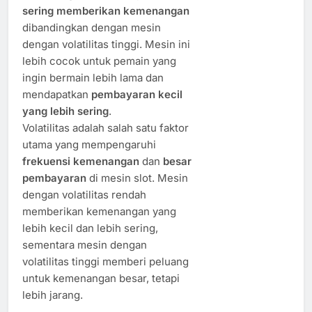
sering memberikan kemenangan
dibandingkan dengan mesin
dengan volatilitas tinggi. Mesin ini
lebih cocok untuk pemain yang
ingin bermain lebih lama dan
mendapatkan
pembayaran kecil
yang lebih sering
.
Volatilitas adalah salah satu faktor
utama yang mempengaruhi
frekuensi kemenangan
dan
besar
pembayaran
di mesin slot. Mesin
dengan volatilitas rendah
memberikan kemenangan yang
lebih kecil dan lebih sering,
sementara mesin dengan
volatilitas tinggi memberi peluang
untuk kemenangan besar, tetapi
lebih jarang.