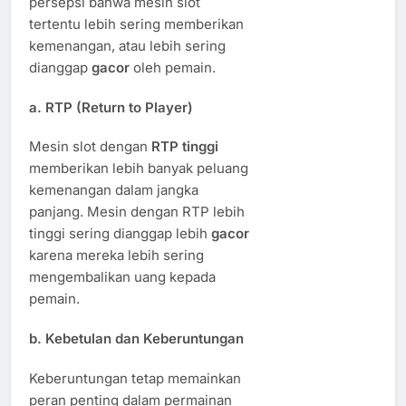
persepsi bahwa mesin slot
tertentu lebih sering memberikan
kemenangan, atau lebih sering
dianggap
gacor
oleh pemain.
a.
RTP (Return to Player)
Mesin slot dengan
RTP tinggi
memberikan lebih banyak peluang
kemenangan dalam jangka
panjang. Mesin dengan RTP lebih
tinggi sering dianggap lebih
gacor
karena mereka lebih sering
mengembalikan uang kepada
pemain.
b.
Kebetulan dan Keberuntungan
Keberuntungan tetap memainkan
peran penting dalam permainan