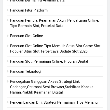
Panduan Bermain & Analisis Data
Panduan Fitur Platform
Panduan Pemula, Keamanan Akun, Pendaftaran Online,
Tips Bermain Slot, Proteksi Data
Panduan Slot Online
Panduan Slot Online Tips Memilih Situs Slot Game Slot
Populer Situs Slot Terpercaya Update Slot 2026
Panduan Slot, Permainan Online, Hiburan Digital
Panduan Teknologi
Pencegahan Gangguan Akses,Strategi Link
Cadangan,Optimasi Sesi Browser,Stabilitas Koneksi
Harian,Praktik Keamanan Digital
Pengembangan Diri, Strategi Permainan, Tips Menang.