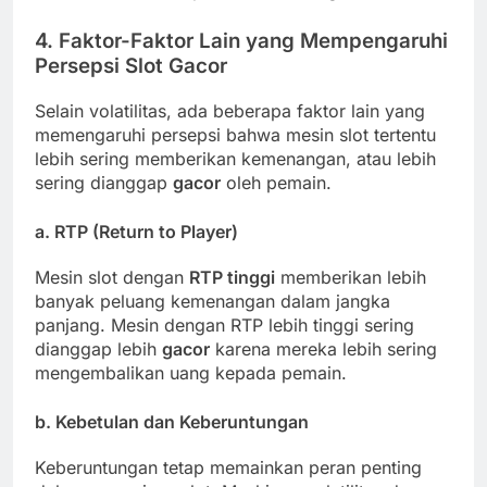
4. Faktor-Faktor Lain yang Mempengaruhi
Persepsi Slot Gacor
Selain volatilitas, ada beberapa faktor lain yang
memengaruhi persepsi bahwa mesin slot tertentu
lebih sering memberikan kemenangan, atau lebih
sering dianggap
gacor
oleh pemain.
a.
RTP (Return to Player)
Mesin slot dengan
RTP tinggi
memberikan lebih
banyak peluang kemenangan dalam jangka
panjang. Mesin dengan RTP lebih tinggi sering
dianggap lebih
gacor
karena mereka lebih sering
mengembalikan uang kepada pemain.
b.
Kebetulan dan Keberuntungan
Keberuntungan tetap memainkan peran penting