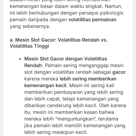
kemenangan besar dalam waktu singkat. Namun,
ini lebih berhubungan dengan persepsi psikologis
pemain daripada dengan
volatilitas permainan
yang sebenarnya.
a.
Mesin Slot Gacor: Volatilitas Rendah vs.
Volatilitas Tinggi
Mesin Slot Gacor dengan Volatilitas
Rendah
: Pemain sering menganggap mesin
slot dengan volatilitas rendah sebagai
gacor
karena mereka
lebih sering memberikan
kemenangan kecil
. Mesin ini sering kali
memberikan pembayaran yang lebih sering
dan lebih cepat, tetapi kemenangan yang
diberikan cenderung lebih kecil. Oleh karena
itu, mesin ini memberikan kesan bahwa
mereka lebih “menguntungkan”, terutama
jika pemain lebih memilih kemenangan yang
lebih sering meskipun kecil.