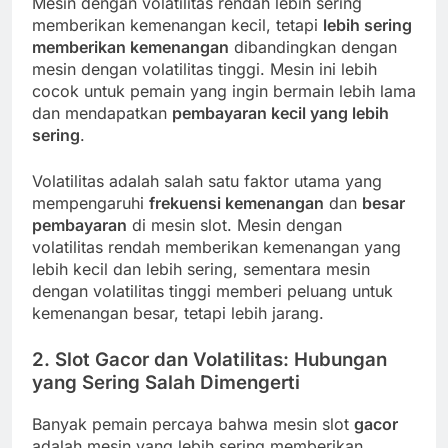
Mesin dengan volatilitas rendah lebih sering
memberikan kemenangan kecil, tetapi
lebih sering
memberikan kemenangan
dibandingkan dengan
mesin dengan volatilitas tinggi. Mesin ini lebih
cocok untuk pemain yang ingin bermain lebih lama
dan mendapatkan
pembayaran kecil yang lebih
sering
.
Volatilitas adalah salah satu faktor utama yang
mempengaruhi
frekuensi kemenangan
dan
besar
pembayaran
di mesin slot. Mesin dengan
volatilitas rendah memberikan kemenangan yang
lebih kecil dan lebih sering, sementara mesin
dengan volatilitas tinggi memberi peluang untuk
kemenangan besar, tetapi lebih jarang.
2. Slot Gacor dan Volatilitas: Hubungan
yang Sering Salah Dimengerti
Banyak pemain percaya bahwa mesin slot
gacor
adalah mesin yang lebih sering memberikan