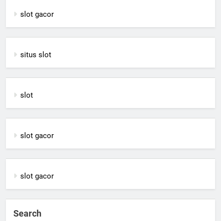
slot gacor
situs slot
slot
slot gacor
slot gacor
Search