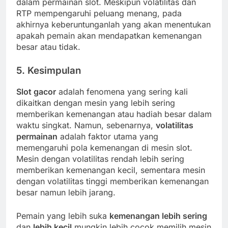
dalam permainan slot. Meskipun volatilitas dan
RTP mempengaruhi peluang menang, pada
akhirnya keberuntunganlah yang akan menentukan
apakah pemain akan mendapatkan kemenangan
besar atau tidak.
5. Kesimpulan
Slot gacor
adalah fenomena yang sering kali
dikaitkan dengan mesin yang lebih sering
memberikan kemenangan atau hadiah besar dalam
waktu singkat. Namun, sebenarnya,
volatilitas
permainan
adalah faktor utama yang
memengaruhi pola kemenangan di mesin slot.
Mesin dengan volatilitas rendah lebih sering
memberikan kemenangan kecil, sementara mesin
dengan volatilitas tinggi memberikan kemenangan
besar namun lebih jarang.
Pemain yang lebih suka
kemenangan lebih sering
dan
lebih kecil
mungkin lebih cocok memilih mesin