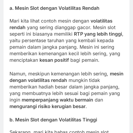
a.
Mesin Slot dengan Volatilitas Rendah
Mari kita lihat contoh mesin dengan
volatilitas
rendah
yang sering dianggap gacor. Mesin slot
seperti ini biasanya memiliki
RTP yang lebih tinggi
,
yaitu persentase taruhan yang kembali kepada
pemain dalam jangka panjang. Mesin ini sering
memberikan kemenangan kecil lebih sering, yang
menciptakan
kesan positif
bagi pemain.
Namun, meskipun kemenangan lebih sering,
mesin
dengan volatilitas rendah
mungkin tidak
memberikan hadiah besar dalam jangka panjang,
yang membuatnya lebih sesuai bagi pemain yang
ingin
memperpanjang waktu bermain
dan
mengurangi risiko kerugian besar
.
b.
Mesin Slot dengan Volatilitas Tinggi
Sekarang, mari kita bahas contoh mesin slot