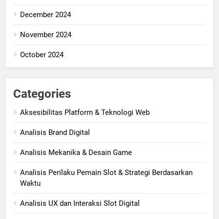
December 2024
November 2024
October 2024
Categories
Aksesibilitas Platform & Teknologi Web
Analisis Brand Digital
Analisis Mekanika & Desain Game
Analisis Perilaku Pemain Slot & Strategi Berdasarkan
Waktu
Analisis UX dan Interaksi Slot Digital