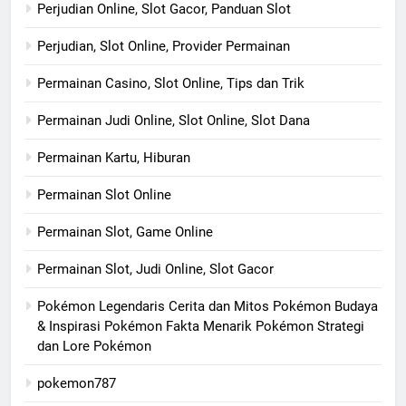
Perjudian Online, Slot Gacor, Panduan Slot
Perjudian, Slot Online, Provider Permainan
Permainan Casino, Slot Online, Tips dan Trik
Permainan Judi Online, Slot Online, Slot Dana
Permainan Kartu, Hiburan
Permainan Slot Online
Permainan Slot, Game Online
Permainan Slot, Judi Online, Slot Gacor
Pokémon Legendaris Cerita dan Mitos Pokémon Budaya
& Inspirasi Pokémon Fakta Menarik Pokémon Strategi
dan Lore Pokémon
pokemon787