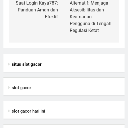
Saat Login Kaya787:
Alternatif: Menjaga
Panduan Aman dan
Aksesibilitas dan
Efektif
Keamanan
Pengguna di Tengah
Regulasi Ketat
situs slot gacor
slot gacor
slot gacor hari ini