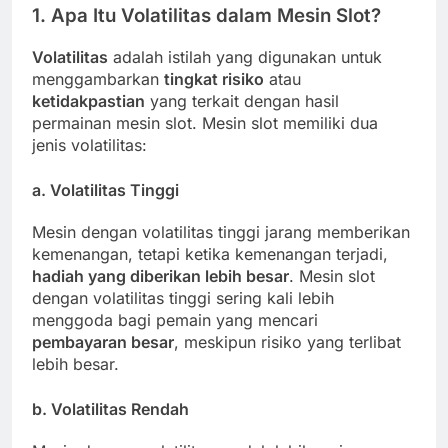
1. Apa Itu Volatilitas dalam Mesin Slot?
Volatilitas
adalah istilah yang digunakan untuk
menggambarkan
tingkat risiko
atau
ketidakpastian
yang terkait dengan hasil
permainan mesin slot. Mesin slot memiliki dua
jenis volatilitas:
a.
Volatilitas Tinggi
Mesin dengan volatilitas tinggi jarang memberikan
kemenangan, tetapi ketika kemenangan terjadi,
hadiah yang diberikan lebih besar
. Mesin slot
dengan volatilitas tinggi sering kali lebih
menggoda bagi pemain yang mencari
pembayaran besar
, meskipun risiko yang terlibat
lebih besar.
b.
Volatilitas Rendah