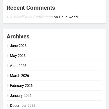
Recent Comments
A WordPress Commenter
on
Hello world!
Archives
June 2026
May 2026
April 2026
March 2026
February 2026
January 2026
December 2025