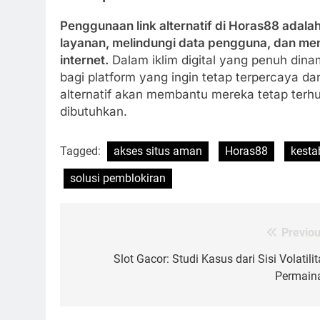
Penggunaan link alternatif di Horas88 adalah
layanan, melindungi data pengguna, dan meng
internet.
Dalam iklim digital yang penuh dinam
bagi platform yang ingin tetap terpercaya d
alternatif akan membantu mereka tetap terh
dibutuhkan.
Tagged:
akses situs aman
Horas88
kesta
solusi pemblokiran
Previou
Post
navigation
Slot Gacor: Studi Kasus dari Sisi Volatili
Permain