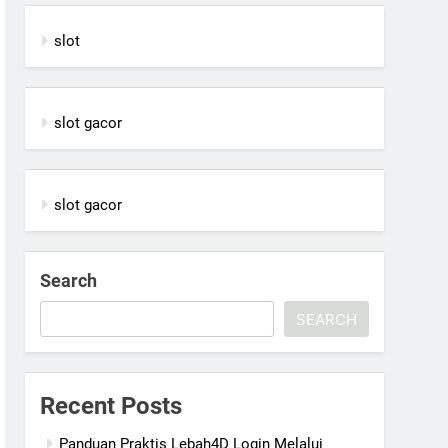
slot
slot gacor
slot gacor
Search
SEARCH
Recent Posts
Panduan Praktis Lebah4D Login Melalui