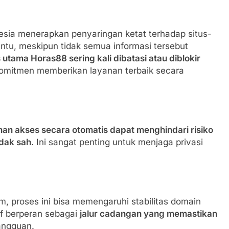
esia menerapkan penyaringan ketat terhadap situs-
ntu, meskipun tidak semua informasi tersebut
 utama Horas88 sering kali dibatasi atau diblokir
erkomitmen memberikan layanan terbaik secara
han akses secara otomatis dapat menghindari risiko
idak sah
. Ini sangat penting untuk menjaga privasi
, proses ini bisa memengaruhi stabilitas domain
tif berperan sebagai
jalur cadangan yang memastikan
angguan.