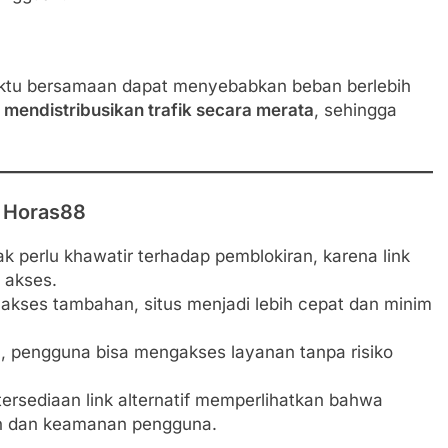
aktu bersamaan dapat menyebabkan beban berlebih
u
mendistribusikan trafik secara merata
, sehingga
a Horas88
k perlu khawatir terhadap pemblokiran, karena link
 akses.
akses tambahan, situs menjadi lebih cepat dan minim
, pengguna bisa mengakses layanan tanpa risiko
ersediaan link alternatif memperlihatkan bahwa
n dan keamanan pengguna.