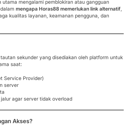
in utama mengalami pemblokiran atau gangguan
endalam
mengapa Horas88 memerlukan link alternatif
,
aga kualitas layanan, keamanan pengguna, dan
tautan sekunder yang disediakan oleh platform untuk
tama saat:
t Service Provider)
n server
ta
 jalur agar server tidak overload
ngan Akses?