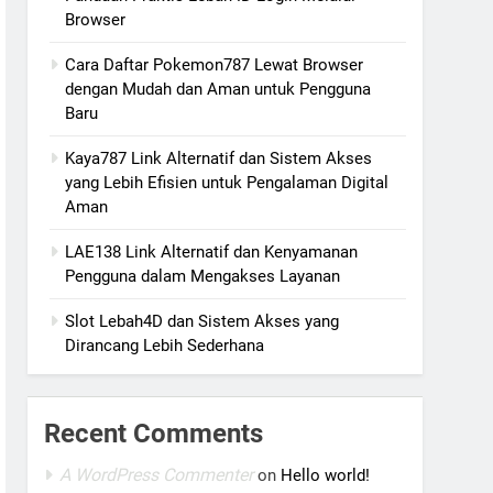
Browser
Cara Daftar Pokemon787 Lewat Browser
dengan Mudah dan Aman untuk Pengguna
Baru
Kaya787 Link Alternatif dan Sistem Akses
yang Lebih Efisien untuk Pengalaman Digital
Aman
LAE138 Link Alternatif dan Kenyamanan
Pengguna dalam Mengakses Layanan
Slot Lebah4D dan Sistem Akses yang
Dirancang Lebih Sederhana
Recent Comments
A WordPress Commenter
on
Hello world!