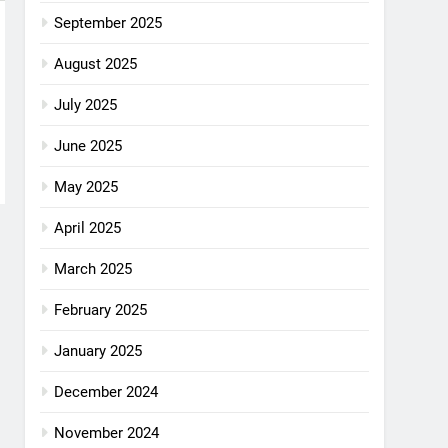
September 2025
August 2025
July 2025
June 2025
May 2025
April 2025
March 2025
February 2025
January 2025
December 2024
November 2024