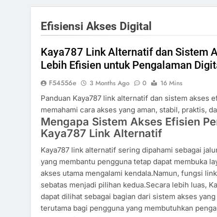
Efisiensi Akses Digital
Kaya787 Link Alternatif dan Sistem 
Lebih Efisien untuk Pengalaman Digi
F54556e
3 Months Ago
0
16 Mins
Panduan Kaya787 link alternatif dan sistem akses 
memahami cara akses yang aman, stabil, praktis, da
Mengapa Sistem Akses Efisien Pe
Kaya787 Link Alternatif
Kaya787 link alternatif sering dipahami sebagai jal
yang membantu pengguna tetap dapat membuka laya
akses utama mengalami kendala.Namun, fungsi link a
sebatas menjadi pilihan kedua.Secara lebih luas, Kay
dapat dilihat sebagai bagian dari sistem akses yang 
terutama bagi pengguna yang membutuhkan penga