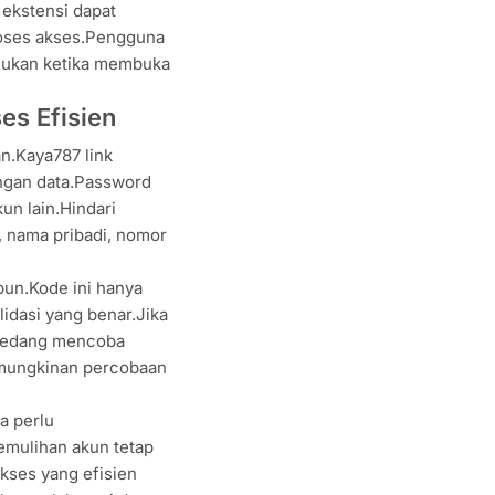
 ekstensi dapat
oses akses.Pengguna
rlukan ketika membuka
s Efisien
n.Kaya787 link
ungan data.Password
un lain.Hindari
, nama pribadi, nomor
 pun.Kode ini hanya
idasi yang benar.Jika
 sedang mencoba
kemungkinan percobaan
a perlu
pemulihan akun tetap
akses yang efisien