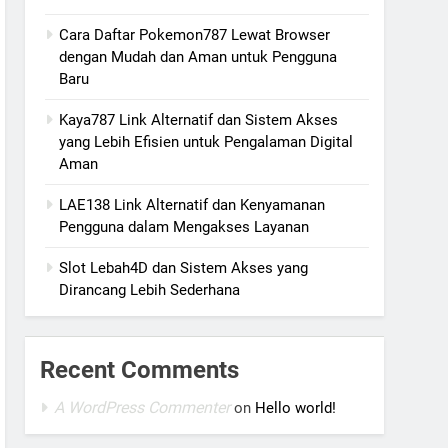
Cara Daftar Pokemon787 Lewat Browser
dengan Mudah dan Aman untuk Pengguna
Baru
Kaya787 Link Alternatif dan Sistem Akses
yang Lebih Efisien untuk Pengalaman Digital
Aman
LAE138 Link Alternatif dan Kenyamanan
Pengguna dalam Mengakses Layanan
Slot Lebah4D dan Sistem Akses yang
Dirancang Lebih Sederhana
Recent Comments
A WordPress Commenter
on
Hello world!