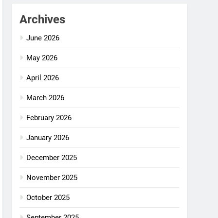
Archives
June 2026
May 2026
April 2026
March 2026
February 2026
January 2026
December 2025
November 2025
October 2025
September 2025