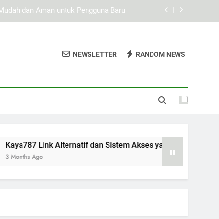
Mudah dan Aman untuk Pengguna Baru
Efisien untuk Pengalaman Digital Aman
an Pengguna dalam Mengakses Layanan
NEWSLETTER
RANDOM NEWS
raktis Lebah4D Login Melalui Browser
 Yang Penuh Inspirasi.
Mudah dan Aman untuk Pengguna Baru
Efisien untuk Pengalaman Digital Aman
an Pengguna dalam Mengakses Layanan
nk Alternatif dan Sistem Akses yang Lebih Efisien untuk Peng