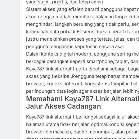
yang stabil, praktis, dan tetap aman
Sistem akses yang efisien berarti pengguna dapa
akun dengan mudah, membuka halaman tanpa kebi
menghindari langkah berulang yang tidak perlu, ser
keamanan data pribadi.Efisiensi bukan berarti terbu
justru menekankan proses yang tertata, jelas, dan
pengguna mengambil keputusan secara asal
Dalam konteks digital modern, pengguna sering m
berbagai perangkat seperti smartphone, tablet, dan 
Kaya787 link alternatif perlu dipahami sebagai bag
akses yang fleksibel.Pengguna tetap harus mempe
browser, koneksi internet, konsistensi tampilan ha
perlindungan data login agar akses berjalan lebih 
Memahami Kaya787 Link Alternati
Jalur Akses Cadangan
Kaya787 link alternatif berfungsi sebagai jalur aks
halaman utama tidak berjalan optimal.Kondisi sepert
browser bermasalah, cache menumpuk, atau perang