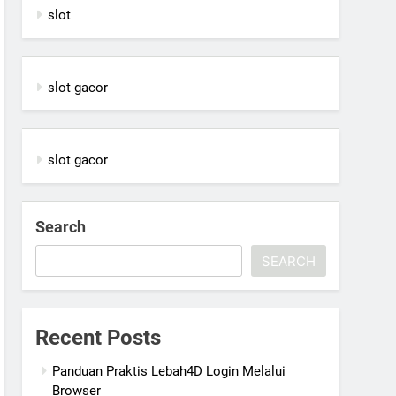
slot
slot gacor
slot gacor
Search
SEARCH
Recent Posts
Panduan Praktis Lebah4D Login Melalui
Browser