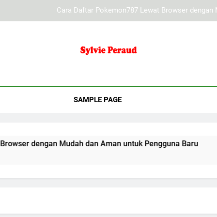
Cara Daftar Pokemon787 Lewat Browser dengan 
Kaya787 Link Alternatif dan Sistem Akses yang Lebih 
LAE138 Link Alternatif dan Kenyaman
vie Peraud
Panduan P
arya Seni Dan Fotografi Kreatif Dari Sylvie Peraud. Koleksi Unik
Cara Daftar Pokemon787 Lewat Browser dengan 
SAMPLE PAGE
Kaya787 Link Alternatif dan Sistem Akses yang Lebih 
LAE138 Link Alternatif dan Kenyaman
ngan Mudah dan Aman untuk Pengguna Baru
Kaya787 Li
3 Months Ago