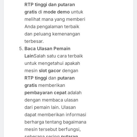
RTP tinggi dan putaran
gratis
di
mode demo
untuk
melihat mana yang memberi
Anda pengalaman terbaik
dan peluang kemenangan
terbesar.
Baca Ulasan Pemain
Lain
Salah satu cara terbaik
untuk mengetahui apakah
mesin
slot gacor
dengan
RTP tinggi
dan
putaran
gratis
memberikan
pembayaran cepat
adalah
dengan membaca ulasan
dari pemain lain. Ulasan
dapat memberikan informasi
berharga tentang bagaimana
mesin tersebut berfungsi,
seberapa sering
putaran