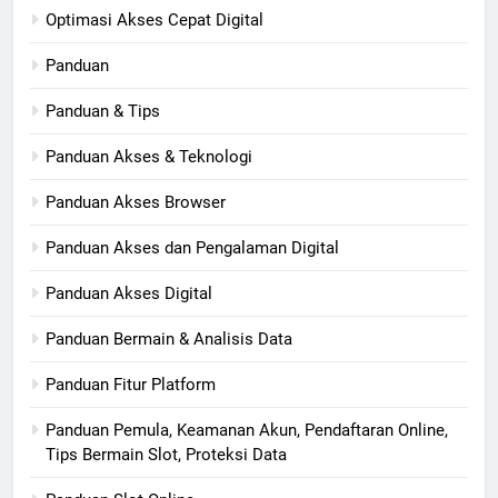
Optimasi Akses Cepat Digital
Panduan
Panduan & Tips
Panduan Akses & Teknologi
Panduan Akses Browser
Panduan Akses dan Pengalaman Digital
Panduan Akses Digital
Panduan Bermain & Analisis Data
Panduan Fitur Platform
Panduan Pemula, Keamanan Akun, Pendaftaran Online,
Tips Bermain Slot, Proteksi Data