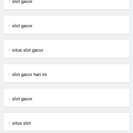
slot gacor
slot gacor
situs slot gacor
slot gacor hari ini
slot gacor
situs slot