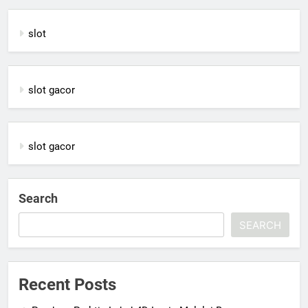
slot
slot gacor
slot gacor
Search
SEARCH
Recent Posts