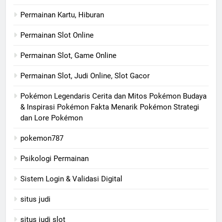
Permainan Kartu, Hiburan
Permainan Slot Online
Permainan Slot, Game Online
Permainan Slot, Judi Online, Slot Gacor
Pokémon Legendaris Cerita dan Mitos Pokémon Budaya
& Inspirasi Pokémon Fakta Menarik Pokémon Strategi
dan Lore Pokémon
pokemon787
Psikologi Permainan
Sistem Login & Validasi Digital
situs judi
situs judi slot