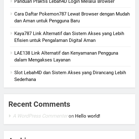
Panduan Praktis Lebah4D Login Melalui Browser
Cara Daftar Pokemon787 Lewat Browser dengan Mudah
dan Aman untuk Pengguna Baru
Kaya787 Link Alternatif dan Sistem Akses yang Lebih
Efisien untuk Pengalaman Digital Aman
LAE138 Link Alternatif dan Kenyamanan Pengguna
dalam Mengakses Layanan
Slot Lebah4D dan Sistem Akses yang Dirancang Lebih
Sederhana
Recent Comments
A WordPress Commenter
on
Hello world!