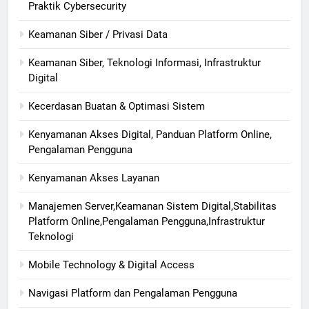
Praktik Cybersecurity
Keamanan Siber / Privasi Data
Keamanan Siber, Teknologi Informasi, Infrastruktur
Digital
Kecerdasan Buatan & Optimasi Sistem
Kenyamanan Akses Digital, Panduan Platform Online,
Pengalaman Pengguna
Kenyamanan Akses Layanan
Manajemen Server,Keamanan Sistem Digital,Stabilitas
Platform Online,Pengalaman Pengguna,Infrastruktur
Teknologi
Mobile Technology & Digital Access
Navigasi Platform dan Pengalaman Pengguna