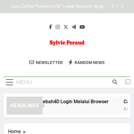
Skip
Kaya787 Link Alternatif dan Sistem Akses yang
to
Lebih Efisien untuk Pengalaman Digital Aman
content
LAE138 Link Alternatif dan Kenyamanan
Pengguna dalam Mengakses Layanan
Panduan Praktis Lebah4D Login Melalui Browser
Cara Daftar Pokemon787 Lewat Browser dengan
Mudah dan Aman untuk Pengguna Baru
Sylvie Peraud
Jelajahi Karya Seni Dan Fotografi Kreatif
Kaya787 Link Alternatif dan Sistem Akses yang
NEWSLETTER
RANDOM NEWS
Lebih Efisien untuk Pengalaman Digital Aman
Dari Sylvie Peraud. Koleksi Unik Yang
LAE138 Link Alternatif dan Kenyamanan
Penuh Inspirasi.
Pengguna dalam Mengakses Layanan
MENU
nduan Praktis Lebah4D Login Melalui Browser
Cara Da
HEADLINES
Months Ago
3 Months A
Home