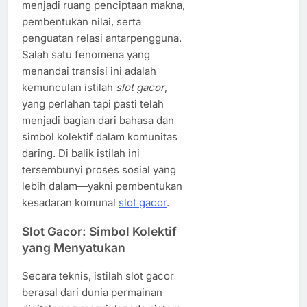
menjadi ruang penciptaan makna,
pembentukan nilai, serta
penguatan relasi antarpengguna.
Salah satu fenomena yang
menandai transisi ini adalah
kemunculan istilah
slot gacor
,
yang perlahan tapi pasti telah
menjadi bagian dari bahasa dan
simbol kolektif dalam komunitas
daring. Di balik istilah ini
tersembunyi proses sosial yang
lebih dalam—yakni pembentukan
kesadaran komunal
slot gacor
.
Slot Gacor: Simbol Kolektif
yang Menyatukan
Secara teknis, istilah slot gacor
berasal dari dunia permainan