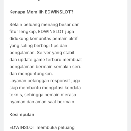
Kenapa Memilih EDWINSLOT?
Selain peluang menang besar dan
fitur lengkap, EDWINSLOT juga
didukung komunitas pemain aktif
yang saling berbagi tips dan
pengalaman. Server yang stabil
dan update game terbaru membuat
pengalaman bermain semakin seru
dan menguntungkan.
Layanan pelanggan responsif juga
siap membantu mengatasi kendala
teknis, sehingga pemain merasa
nyaman dan aman saat bermain.
Kesimpulan
EDWINSLOT membuka peluang