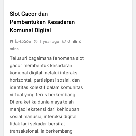
Slot Gacor dan
Pembentukan Kesadaran
Komunal Digital
f54556e
1 year ago
0
6
mins
Telusuri bagaimana fenomena slot
gacor membentuk kesadaran
komunal digital melalui interaksi
horizontal, partisipasi sosial, dan
identitas kolektif dalam komunitas
virtual yang terus berkembang.
Di era ketika dunia maya telah
menjadi ekstensi dari kehidupan
sosial manusia, interaksi digital
tidak lagi sekadar bersifat
transaksional. Ia berkembang