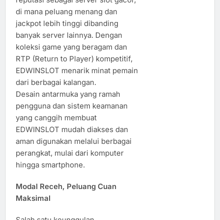
di mana peluang menang dan
jackpot lebih tinggi dibanding
banyak server lainnya. Dengan
koleksi game yang beragam dan
RTP (Return to Player) kompetitif,
EDWINSLOT menarik minat pemain
dari berbagai kalangan.
Desain antarmuka yang ramah
pengguna dan sistem keamanan
yang canggih membuat
EDWINSLOT mudah diakses dan
aman digunakan melalui berbagai
perangkat, mulai dari komputer
hingga smartphone.
Modal Receh, Peluang Cuan
Maksimal
Salah satu keunggulan