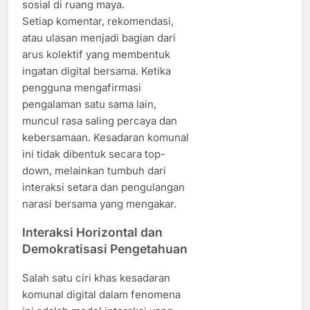
sosial di ruang maya.
Setiap komentar, rekomendasi,
atau ulasan menjadi bagian dari
arus kolektif yang membentuk
ingatan digital bersama. Ketika
pengguna mengafirmasi
pengalaman satu sama lain,
muncul rasa saling percaya dan
kebersamaan. Kesadaran komunal
ini tidak dibentuk secara top-
down, melainkan tumbuh dari
interaksi setara dan pengulangan
narasi bersama yang mengakar.
Interaksi Horizontal dan
Demokratisasi Pengetahuan
Salah satu ciri khas kesadaran
komunal digital dalam fenomena