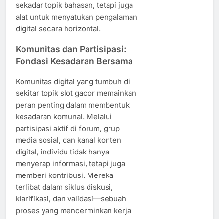
sekadar topik bahasan, tetapi juga
alat untuk menyatukan pengalaman
digital secara horizontal.
Komunitas dan Partisipasi:
Fondasi Kesadaran Bersama
Komunitas digital yang tumbuh di
sekitar topik slot gacor memainkan
peran penting dalam membentuk
kesadaran komunal. Melalui
partisipasi aktif di forum, grup
media sosial, dan kanal konten
digital, individu tidak hanya
menyerap informasi, tetapi juga
memberi kontribusi. Mereka
terlibat dalam siklus diskusi,
klarifikasi, dan validasi—sebuah
proses yang mencerminkan kerja