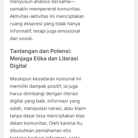
menyusun analisis bersama—
semakin mempererat komunitas.
Aktivitas-aktivitas ini menciptakan
ruang ekspresi yang tidak hanya
informatif, tetapi juga emosional
dan sosial.
Tantangan dan Potensi:
Menjaga Etika dan Literasi
Digital
Meskipun kesadaran komunal ini
memiliki dampak positif, ia juga
harus diimbangi dengan literasi
digital yang baik. Informasi yang
salah, manipulasi narasi, atau klaim
tanpa dasar bisa menciptakan bias
dalam komunitas. Oleh karena itu,
dibutuhkan pemahaman etis
tentang berbagi informasi, serta