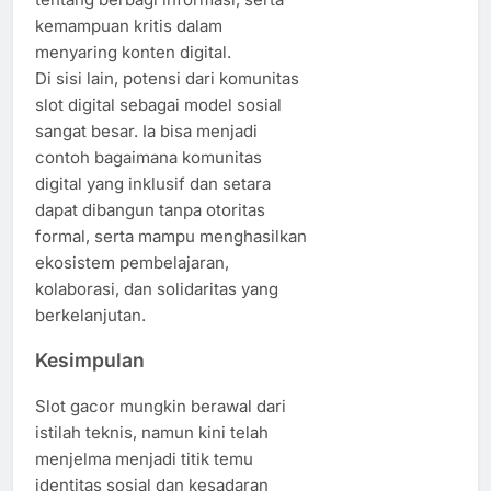
kemampuan kritis dalam
menyaring konten digital.
Di sisi lain, potensi dari komunitas
slot digital sebagai model sosial
sangat besar. Ia bisa menjadi
contoh bagaimana komunitas
digital yang inklusif dan setara
dapat dibangun tanpa otoritas
formal, serta mampu menghasilkan
ekosistem pembelajaran,
kolaborasi, dan solidaritas yang
berkelanjutan.
Kesimpulan
Slot gacor mungkin berawal dari
istilah teknis, namun kini telah
menjelma menjadi titik temu
identitas sosial dan kesadaran