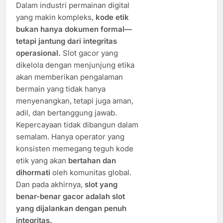
Dalam industri permainan digital
yang makin kompleks,
kode etik
bukan hanya dokumen formal—
tetapi jantung dari integritas
operasional.
Slot gacor yang
dikelola dengan menjunjung etika
akan memberikan pengalaman
bermain yang tidak hanya
menyenangkan, tetapi juga aman,
adil, dan bertanggung jawab.
Kepercayaan tidak dibangun dalam
semalam. Hanya operator yang
konsisten memegang teguh kode
etik yang akan
bertahan dan
dihormati
oleh komunitas global.
Dan pada akhirnya,
slot yang
benar-benar gacor adalah slot
yang dijalankan dengan penuh
integritas.