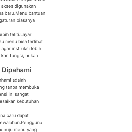
u akses digunakan
na baru.Menu bantuan
ngaturan biasanya
ih teliti.Layar
au menu bisa terlihat
 agar instruksi lebih
rkan fungsi, bukan
 Dipahami
ahami adalah
ing tanpa membuka
ensi ini sangat
esaikan kebutuhan
na baru dapat
 kewalahan.Pengguna
 menuju menu yang