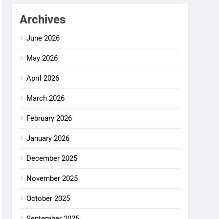
Archives
June 2026
May 2026
April 2026
March 2026
February 2026
January 2026
December 2025
November 2025
October 2025
September 2025