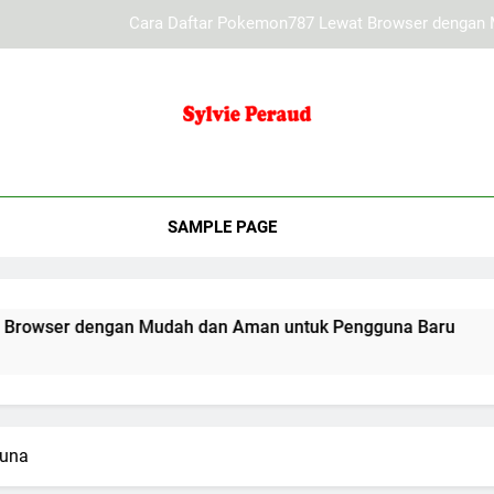
Cara Daftar Pokemon787 Lewat Browser dengan 
Kaya787 Link Alternatif dan Sistem Akses yang Lebih 
LAE138 Link Alternatif dan Kenyaman
vie Peraud
Panduan P
arya Seni Dan Fotografi Kreatif Dari Sylvie Peraud. Koleksi Unik
Cara Daftar Pokemon787 Lewat Browser dengan 
SAMPLE PAGE
Kaya787 Link Alternatif dan Sistem Akses yang Lebih 
LAE138 Link Alternatif dan Kenyaman
engan Mudah dan Aman untuk Pengguna Baru
Kaya787 L
3 Months Ag
guna