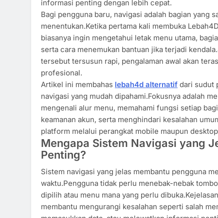
informasi penting dengan lebih cepat.
Bagi pengguna baru, navigasi adalah bagian yang s
menentukan.Ketika pertama kali membuka Lebah4D 
biasanya ingin mengetahui letak menu utama, bagian
serta cara menemukan bantuan jika terjadi kendal
tersebut tersusun rapi, pengalaman awal akan tera
profesional.
Artikel ini membahas
lebah4d alternatif
dari sudut
navigasi yang mudah dipahami.Fokusnya adalah 
mengenali alur menu, memahami fungsi setiap bag
keamanan akun, serta menghindari kesalahan umu
platform melalui perangkat mobile maupun desktop
Mengapa Sistem Navigasi yang J
Penting?
Sistem navigasi yang jelas membantu pengguna 
waktu.Pengguna tidak perlu menebak-nebak tombo
dipilih atau menu mana yang perlu dibuka.Kejelasan
membantu mengurangi kesalahan seperti salah memi