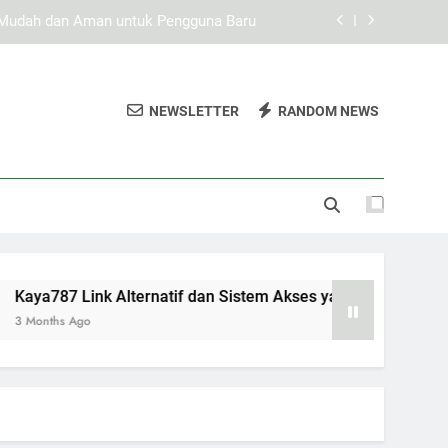
Mudah dan Aman untuk Pengguna Baru
Efisien untuk Pengalaman Digital Aman
an Pengguna dalam Mengakses Layanan
NEWSLETTER
RANDOM NEWS
raktis Lebah4D Login Melalui Browser
 Yang Penuh Inspirasi.
Mudah dan Aman untuk Pengguna Baru
Efisien untuk Pengalaman Digital Aman
an Pengguna dalam Mengakses Layanan
ink Alternatif dan Sistem Akses yang Lebih Efisien untuk Pen
o