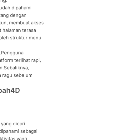
ing.
mudah dipahami
atang dengan
akun, membuat akses
t halaman terasa
oleh struktur menu
a.Pengguna
form terlihat rapi,
an.Sebaliknya,
a ragu sebelum
ebah4D
yang dicari
 dipahami sebagai
tivitas yang