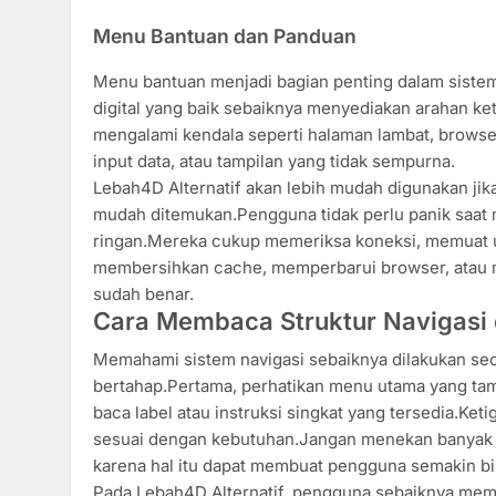
Menu Bantuan dan Panduan
Menu bantuan menjadi bagian penting dalam sistem
digital yang baik sebaiknya menyediakan arahan ke
mengalami kendala seperti halaman lambat, browser 
input data, atau tampilan yang tidak sempurna.
Lebah4D Alternatif akan lebih mudah digunakan ji
mudah ditemukan.Pengguna tidak perlu panik saat
ringan.Mereka cukup memeriksa koneksi, memuat 
membersihkan cache, memperbarui browser, atau 
sudah benar.
Cara Membaca Struktur Navigasi
Memahami sistem navigasi sebaiknya dilakukan se
bertahap.Pertama, perhatikan menu utama yang tamp
baca label atau instruksi singkat yang tersedia.Ketig
sesuai dengan kebutuhan.Jangan menekan banyak 
karena hal itu dapat membuat pengguna semakin b
Pada Lebah4D Alternatif, pengguna sebaiknya me