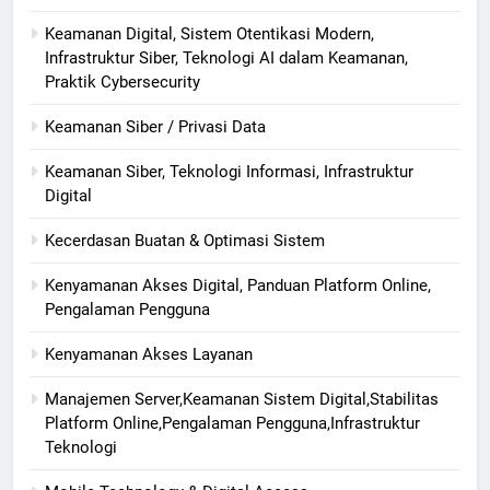
Keamanan Digital, Sistem Otentikasi Modern,
Infrastruktur Siber, Teknologi AI dalam Keamanan,
Praktik Cybersecurity
Keamanan Siber / Privasi Data
Keamanan Siber, Teknologi Informasi, Infrastruktur
Digital
Kecerdasan Buatan & Optimasi Sistem
Kenyamanan Akses Digital, Panduan Platform Online,
Pengalaman Pengguna
Kenyamanan Akses Layanan
Manajemen Server,Keamanan Sistem Digital,Stabilitas
Platform Online,Pengalaman Pengguna,Infrastruktur
Teknologi