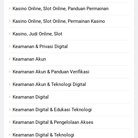
Kasino Online, Slot Online, Panduan Permainan
Kasino Online, Slot Online, Permainan Kasino
Kasino, Judi Online, Slot
Keamanan & Privasi Digital
Keamanan Akun
Keamanan Akun & Panduan Verifikasi
Keamanan Akun & Teknologi Digital
Keamanan Digital
Keamanan Digital & Edukasi Teknologi
Keamanan Digital & Pengelolaan Akses
Keamanan Digital & Teknologi