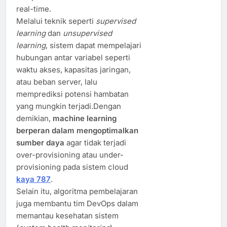
real-time.
Melalui teknik seperti
supervised
learning
dan
unsupervised
learning
, sistem dapat mempelajari
hubungan antar variabel seperti
waktu akses, kapasitas jaringan,
atau beban server, lalu
memprediksi potensi hambatan
yang mungkin terjadi.Dengan
demikian,
machine learning
berperan dalam mengoptimalkan
sumber daya
agar tidak terjadi
over-provisioning atau under-
provisioning pada sistem cloud
kaya 787
.
Selain itu, algoritma pembelajaran
juga membantu tim DevOps dalam
memantau kesehatan sistem