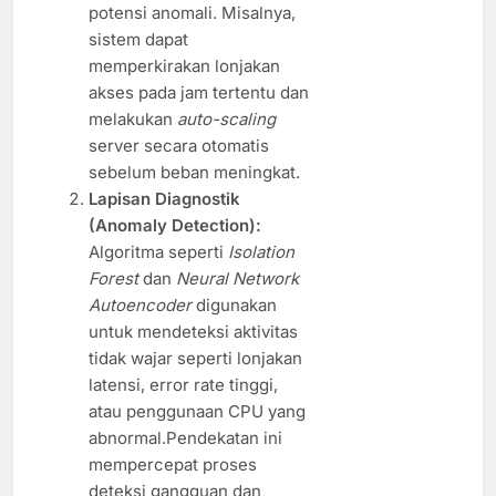
potensi anomali. Misalnya,
sistem dapat
memperkirakan lonjakan
akses pada jam tertentu dan
melakukan
auto-scaling
server secara otomatis
sebelum beban meningkat.
Lapisan Diagnostik
(Anomaly Detection):
Algoritma seperti
Isolation
Forest
dan
Neural Network
Autoencoder
digunakan
untuk mendeteksi aktivitas
tidak wajar seperti lonjakan
latensi, error rate tinggi,
atau penggunaan CPU yang
abnormal.Pendekatan ini
mempercepat proses
deteksi gangguan dan