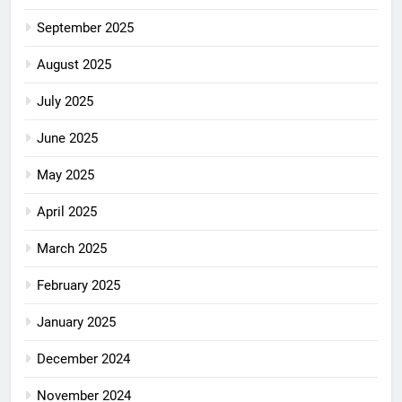
September 2025
August 2025
July 2025
June 2025
May 2025
April 2025
March 2025
February 2025
January 2025
December 2024
November 2024