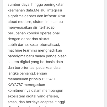
sumber daya, hingga peningkatan
keamanan data.Melalui integrasi
algoritma cerdas dan infrastruktur
cloud modern, sistem ini mampu
menyesuaikan diri terhadap
perubahan kondisi operasional
dengan cepat dan akurat.
Lebih dari sekadar otomatisasi,
machine learning menghadirkan
paradigma baru dalam pengelolaan
sistem digital yang berbasis data
dan berorientasi pada keandalan
jangka panjang.Dengan
memadukan prinsip
E-E-A-T
,
KAYA787 menegaskan
komitmennya dalam membangun
ekosistem digital yang efisien,
aman, dan berdaya adaptasi tinggi