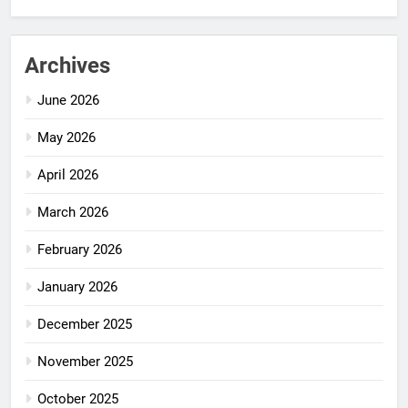
Archives
June 2026
May 2026
April 2026
March 2026
February 2026
January 2026
December 2025
November 2025
October 2025