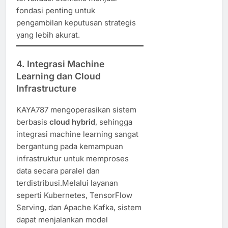
fondasi penting untuk
pengambilan keputusan strategis
yang lebih akurat.
4. Integrasi Machine
Learning dan Cloud
Infrastructure
KAYA787 mengoperasikan sistem
berbasis
cloud hybrid
, sehingga
integrasi machine learning sangat
bergantung pada kemampuan
infrastruktur untuk memproses
data secara paralel dan
terdistribusi.Melalui layanan
seperti Kubernetes, TensorFlow
Serving, dan Apache Kafka, sistem
dapat menjalankan model