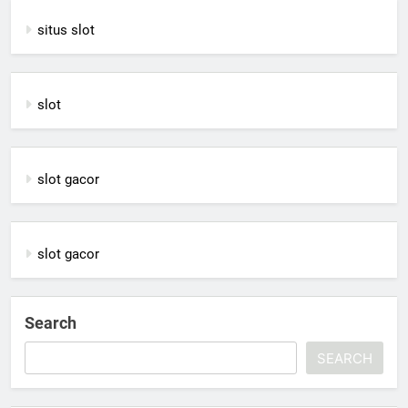
situs slot
slot
slot gacor
slot gacor
Search
SEARCH