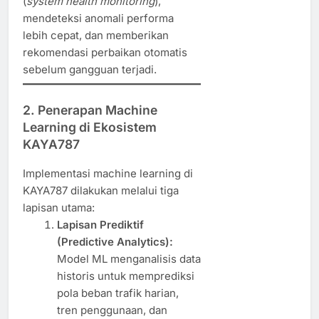
(
system health monitoring
),
mendeteksi anomali performa
lebih cepat, dan memberikan
rekomendasi perbaikan otomatis
sebelum gangguan terjadi.
2. Penerapan Machine
Learning di Ekosistem
KAYA787
Implementasi machine learning di
KAYA787 dilakukan melalui tiga
lapisan utama:
Lapisan Prediktif
(Predictive Analytics):
Model ML menganalisis data
historis untuk memprediksi
pola beban trafik harian,
tren penggunaan, dan