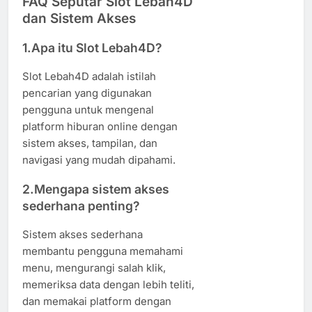
FAQ Seputar Slot Lebah4D
dan Sistem Akses
1.Apa itu Slot Lebah4D?
Slot Lebah4D adalah istilah
pencarian yang digunakan
pengguna untuk mengenal
platform hiburan online dengan
sistem akses, tampilan, dan
navigasi yang mudah dipahami.
2.Mengapa sistem akses
sederhana penting?
Sistem akses sederhana
membantu pengguna memahami
menu, mengurangi salah klik,
memeriksa data dengan lebih teliti,
dan memakai platform dengan