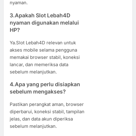
nyaman.
3.Apakah Slot Lebah4D
nyaman digunakan melalui
HP?
Ya.Slot Lebah4D relevan untuk
akses mobile selama pengguna
memakai browser stabil, koneksi
lancar, dan memeriksa data
sebelum melanjutkan.
4.Apa yang perlu disiapkan
sebelum mengakses?
Pastikan perangkat aman, browser
diperbarui, koneksi stabil, tampilan
jelas, dan data akun diperiksa
sebelum melanjutkan.