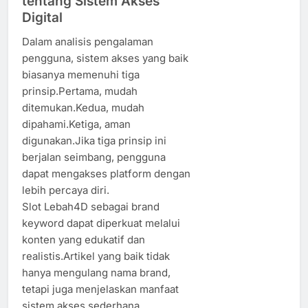
tentang Sistem Akses
Digital
Dalam analisis pengalaman
pengguna, sistem akses yang baik
biasanya memenuhi tiga
prinsip.Pertama, mudah
ditemukan.Kedua, mudah
dipahami.Ketiga, aman
digunakan.Jika tiga prinsip ini
berjalan seimbang, pengguna
dapat mengakses platform dengan
lebih percaya diri.
Slot Lebah4D sebagai brand
keyword dapat diperkuat melalui
konten yang edukatif dan
realistis.Artikel yang baik tidak
hanya mengulang nama brand,
tetapi juga menjelaskan manfaat
sistem akses sederhana,