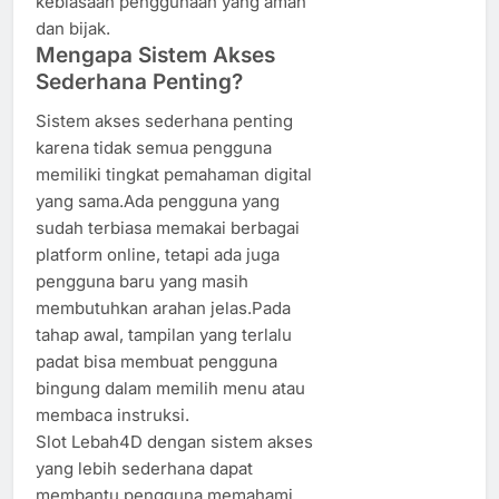
kebiasaan penggunaan yang aman
dan bijak.
Mengapa Sistem Akses
Sederhana Penting?
Sistem akses sederhana penting
karena tidak semua pengguna
memiliki tingkat pemahaman digital
yang sama.Ada pengguna yang
sudah terbiasa memakai berbagai
platform online, tetapi ada juga
pengguna baru yang masih
membutuhkan arahan jelas.Pada
tahap awal, tampilan yang terlalu
padat bisa membuat pengguna
bingung dalam memilih menu atau
membaca instruksi.
Slot Lebah4D dengan sistem akses
yang lebih sederhana dapat
membantu pengguna memahami