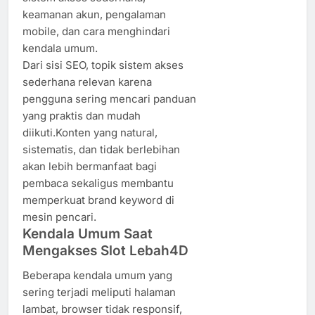
keamanan akun, pengalaman
mobile, dan cara menghindari
kendala umum.
Dari sisi SEO, topik sistem akses
sederhana relevan karena
pengguna sering mencari panduan
yang praktis dan mudah
diikuti.Konten yang natural,
sistematis, dan tidak berlebihan
akan lebih bermanfaat bagi
pembaca sekaligus membantu
memperkuat brand keyword di
mesin pencari.
Kendala Umum Saat
Mengakses Slot Lebah4D
Beberapa kendala umum yang
sering terjadi meliputi halaman
lambat, browser tidak responsif,