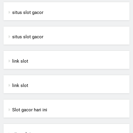
situs slot gacor
situs slot gacor
link slot
link slot
Slot gacor hari ini