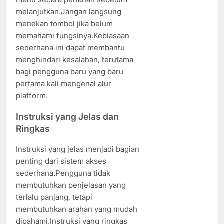
melanjutkan.Jangan langsung
menekan tombol jika belum
memahami fungsinya.Kebiasaan
sederhana ini dapat membantu
menghindari kesalahan, terutama
bagi pengguna baru yang baru
pertama kali mengenal alur
platform.
Instruksi yang Jelas dan
Ringkas
Instruksi yang jelas menjadi bagian
penting dari sistem akses
sederhana.Pengguna tidak
membutuhkan penjelasan yang
terlalu panjang, tetapi
membutuhkan arahan yang mudah
dipahami.Instruksi yang ringkas