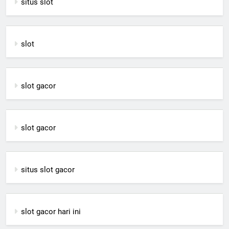
situs slot
slot
slot gacor
slot gacor
situs slot gacor
slot gacor hari ini