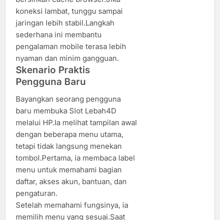
koneksi lambat, tunggu sampai
jaringan lebih stabil.Langkah
sederhana ini membantu
pengalaman mobile terasa lebih
nyaman dan minim gangguan.
Skenario Praktis
Pengguna Baru
Bayangkan seorang pengguna
baru membuka Slot Lebah4D
melalui HP.Ia melihat tampilan awal
dengan beberapa menu utama,
tetapi tidak langsung menekan
tombol.Pertama, ia membaca label
menu untuk memahami bagian
daftar, akses akun, bantuan, dan
pengaturan.
Setelah memahami fungsinya, ia
memilih menu yang sesuai.Saat