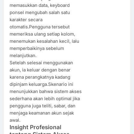
memasukkan data, keyboard
ponsel mengubah salah satu
karakter secara
otomatis.Pengguna tersebut
memeriksa ulang setiap kolom,
menemukan kesalahan kecil, lalu
memperbaikinya sebelum
melanjutkan.
Setelah selesai menggunakan
akun, ia keluar dengan benar
karena perangkatnya kadang
dipinjam keluarga.Skenario ini
menunjukkan bahwa sistem akses
sederhana akan lebih optimal jika
pengguna juga teliti, sabar, dan
menjaga keamanan akun sejak
awal.
Insight Profesional