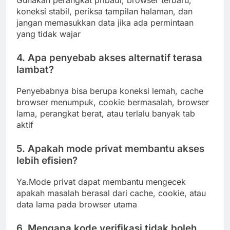
Gunakan perangkat pribadi, browser terbaru,
koneksi stabil, periksa tampilan halaman, dan
jangan memasukkan data jika ada permintaan
yang tidak wajar
4. Apa penyebab akses alternatif terasa
lambat?
Penyebabnya bisa berupa koneksi lemah, cache
browser menumpuk, cookie bermasalah, browser
lama, perangkat berat, atau terlalu banyak tab
aktif
5. Apakah mode privat membantu akses
lebih efisien?
Ya.Mode privat dapat membantu mengecek
apakah masalah berasal dari cache, cookie, atau
data lama pada browser utama
6. Mengapa kode verifikasi tidak boleh