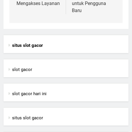
Mengakses Layanan
untuk Pengguna
Baru
situs slot gacor
slot gacor
slot gacor hari ini
situs slot gacor