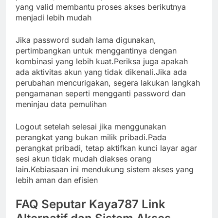
yang valid membantu proses akses berikutnya
menjadi lebih mudah
Jika password sudah lama digunakan,
pertimbangkan untuk menggantinya dengan
kombinasi yang lebih kuat.Periksa juga apakah
ada aktivitas akun yang tidak dikenali.Jika ada
perubahan mencurigakan, segera lakukan langkah
pengamanan seperti mengganti password dan
meninjau data pemulihan
Logout setelah selesai jika menggunakan
perangkat yang bukan milik pribadi.Pada
perangkat pribadi, tetap aktifkan kunci layar agar
sesi akun tidak mudah diakses orang
lain.Kebiasaan ini mendukung sistem akses yang
lebih aman dan efisien
FAQ Seputar Kaya787 Link