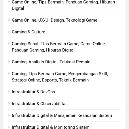
Game Online, Tips Bermain, Panduan Gaming, Hiburan
Digital
Game Online, UX/UI Design, Teknologi Game
Gaming & Culture
Gaming Sehat, Tips Bermain Game, Game Online,
Panduan Gaming, Hiburan Digital
Gaming, Analisis Digital, Edukasi Pemain
Gaming, Tips Bermain Game, Pengembangan Skill,
Strategi Online, Esports, Teknik Bermain
Infrastruktur & DevOps
Infrastruktur & Observabilitas
Infrastruktur Digital & Manajemen Keandalan Sistem
Infrastruktur Digital & Monitoring Sistem