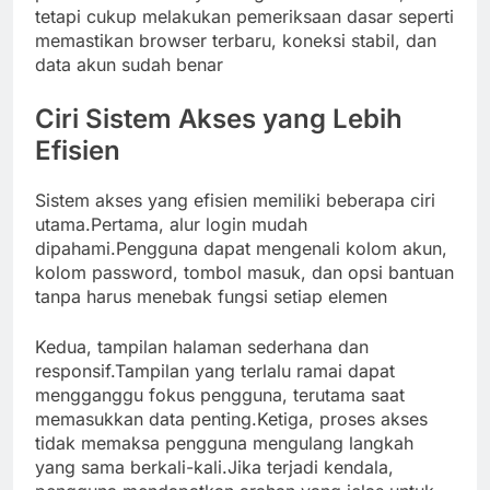
tetapi cukup melakukan pemeriksaan dasar seperti
memastikan browser terbaru, koneksi stabil, dan
data akun sudah benar
Ciri Sistem Akses yang Lebih
Efisien
Sistem akses yang efisien memiliki beberapa ciri
utama.Pertama, alur login mudah
dipahami.Pengguna dapat mengenali kolom akun,
kolom password, tombol masuk, dan opsi bantuan
tanpa harus menebak fungsi setiap elemen
Kedua, tampilan halaman sederhana dan
responsif.Tampilan yang terlalu ramai dapat
mengganggu fokus pengguna, terutama saat
memasukkan data penting.Ketiga, proses akses
tidak memaksa pengguna mengulang langkah
yang sama berkali-kali.Jika terjadi kendala,