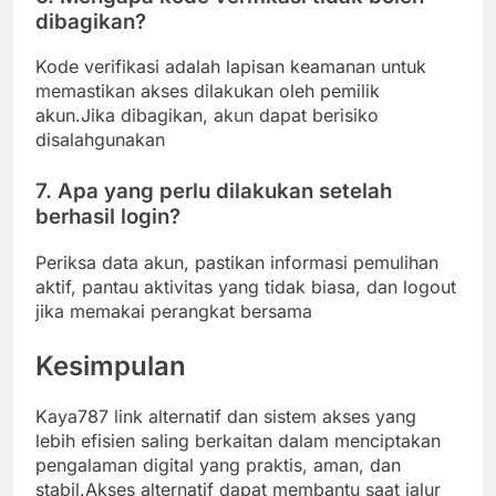
dibagikan?
Kode verifikasi adalah lapisan keamanan untuk
memastikan akses dilakukan oleh pemilik
akun.Jika dibagikan, akun dapat berisiko
disalahgunakan
7. Apa yang perlu dilakukan setelah
berhasil login?
Periksa data akun, pastikan informasi pemulihan
aktif, pantau aktivitas yang tidak biasa, dan logout
jika memakai perangkat bersama
Kesimpulan
Kaya787 link alternatif dan sistem akses yang
lebih efisien saling berkaitan dalam menciptakan
pengalaman digital yang praktis, aman, dan
stabil.Akses alternatif dapat membantu saat jalur