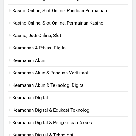
Kasino Online, Slot Online, Panduan Permainan
Kasino Online, Slot Online, Permainan Kasino
Kasino, Judi Online, Slot
Keamanan & Privasi Digital
Keamanan Akun
Keamanan Akun & Panduan Verifikasi
Keamanan Akun & Teknologi Digital
Keamanan Digital
Keamanan Digital & Edukasi Teknologi
Keamanan Digital & Pengelolaan Akses
Keamanan Digital & Teknologi