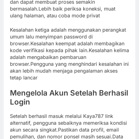
dan dapat membuat proses semakin
bermasalah.Lebih baik periksa koneksi, muat
ulang halaman, atau coba mode privat
Kesalahan ketiga adalah menggunakan perangkat
umum lalu menyimpan password di
browser.Kesalahan keempat adalah membagikan
kode verifikasi kepada pihak lain.Kesalahan kelima
adalah mengabaikan pembaruan
browser.Pengguna yang menghindari kesalahan ini
akan lebih mudah menjaga pengalaman akses
tetap lancar
Mengelola Akun Setelah Berhasil
Login
Setelah berhasil masuk melalui Kaya787 link
alternatif, pengguna sebaiknya memeriksa kondisi
akun secara singkat.Pastikan data profil, email
pemulihan, dan nomor ponsel masih sesuai.Data