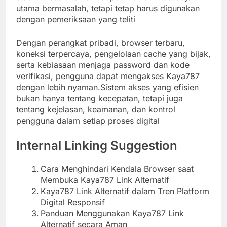
utama bermasalah, tetapi tetap harus digunakan
dengan pemeriksaan yang teliti
Dengan perangkat pribadi, browser terbaru,
koneksi terpercaya, pengelolaan cache yang bijak,
serta kebiasaan menjaga password dan kode
verifikasi, pengguna dapat mengakses Kaya787
dengan lebih nyaman.Sistem akses yang efisien
bukan hanya tentang kecepatan, tetapi juga
tentang kejelasan, keamanan, dan kontrol
pengguna dalam setiap proses digital
Internal Linking Suggestion
Cara Menghindari Kendala Browser saat
Membuka Kaya787 Link Alternatif
Kaya787 Link Alternatif dalam Tren Platform
Digital Responsif
Panduan Menggunakan Kaya787 Link
Alternatif secara Aman