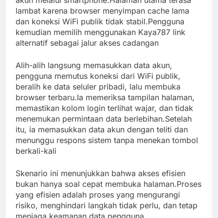
akun melalui smartphone.Halaman utama terasa
lambat karena browser menyimpan cache lama
dan koneksi WiFi publik tidak stabil.Pengguna
kemudian memilih menggunakan Kaya787 link
alternatif sebagai jalur akses cadangan
Alih-alih langsung memasukkan data akun,
pengguna memutus koneksi dari WiFi publik,
beralih ke data seluler pribadi, lalu membuka
browser terbaru.Ia memeriksa tampilan halaman,
memastikan kolom login terlihat wajar, dan tidak
menemukan permintaan data berlebihan.Setelah
itu, ia memasukkan data akun dengan teliti dan
menunggu respons sistem tanpa menekan tombol
berkali-kali
Skenario ini menunjukkan bahwa akses efisien
bukan hanya soal cepat membuka halaman.Proses
yang efisien adalah proses yang mengurangi
risiko, menghindari langkah tidak perlu, dan tetap
menjaga keamanan data pengguna