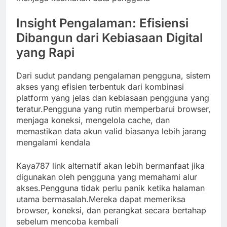
Insight Pengalaman: Efisiensi
Dibangun dari Kebiasaan Digital
yang Rapi
Dari sudut pandang pengalaman pengguna, sistem
akses yang efisien terbentuk dari kombinasi
platform yang jelas dan kebiasaan pengguna yang
teratur.Pengguna yang rutin memperbarui browser,
menjaga koneksi, mengelola cache, dan
memastikan data akun valid biasanya lebih jarang
mengalami kendala
Kaya787 link alternatif akan lebih bermanfaat jika
digunakan oleh pengguna yang memahami alur
akses.Pengguna tidak perlu panik ketika halaman
utama bermasalah.Mereka dapat memeriksa
browser, koneksi, dan perangkat secara bertahap
sebelum mencoba kembali