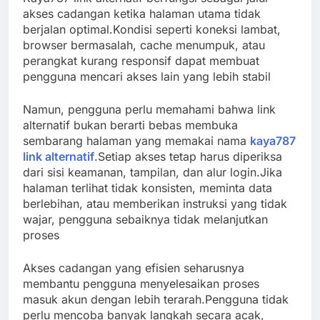
akses cadangan ketika halaman utama tidak
berjalan optimal.Kondisi seperti koneksi lambat,
browser bermasalah, cache menumpuk, atau
perangkat kurang responsif dapat membuat
pengguna mencari akses lain yang lebih stabil
Namun, pengguna perlu memahami bahwa link
alternatif bukan berarti bebas membuka
sembarang halaman yang memakai nama
kaya787
link alternatif
.Setiap akses tetap harus diperiksa
dari sisi keamanan, tampilan, dan alur login.Jika
halaman terlihat tidak konsisten, meminta data
berlebihan, atau memberikan instruksi yang tidak
wajar, pengguna sebaiknya tidak melanjutkan
proses
Akses cadangan yang efisien seharusnya
membantu pengguna menyelesaikan proses
masuk akun dengan lebih terarah.Pengguna tidak
perlu mencoba banyak langkah secara acak,