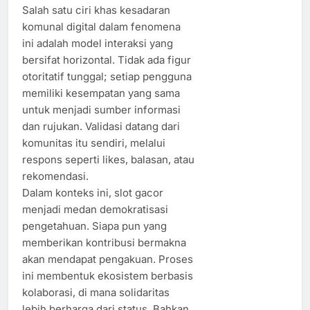
Salah satu ciri khas kesadaran
komunal digital dalam fenomena
ini adalah model interaksi yang
bersifat horizontal. Tidak ada figur
otoritatif tunggal; setiap pengguna
memiliki kesempatan yang sama
untuk menjadi sumber informasi
dan rujukan. Validasi datang dari
komunitas itu sendiri, melalui
respons seperti likes, balasan, atau
rekomendasi.
Dalam konteks ini, slot gacor
menjadi medan demokratisasi
pengetahuan. Siapa pun yang
memberikan kontribusi bermakna
akan mendapat pengakuan. Proses
ini membentuk ekosistem berbasis
kolaborasi, di mana solidaritas
lebih berharga dari status. Bahkan,