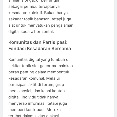
sinilah slot gacor berfungsi
sebagai pemicu terciptanya
kesadaran kolektif. Bukan hanya
sekadar topik bahasan, tetapi juga
alat untuk menyatukan pengalaman
digital secara horizontal.
Komunitas dan Partisipasi:
Fondasi Kesadaran Bersama
Komunitas digital yang tumbuh di
sekitar topik slot gacor memainkan
peran penting dalam membentuk
kesadaran komunal. Melalui
partisipasi aktif di forum, grup
media sosial, dan kanal konten
digital, individu tidak hanya
menyerap informasi, tetapi juga
memberi kontribusi. Mereka
terlibat dalam siklus diskusi,