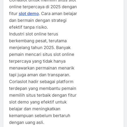
online terpercaya di 2025 dengan
fitur
slot demo
. Cara aman belajar
dan bermain dengan strategi
efektif tanpa risiko.
Industri slot online terus
berkembang pesat, terutama
menjelang tahun 2025. Banyak
pemain mencari situs slot online
terpercaya yang tidak hanya
menawarkan permainan menarik
tapi juga aman dan transparan.
Corlaslot hadir sebagai platform
terdepan yang membantu pemain
memilih situs terbaik dengan fitur
slot demo yang efektif untuk
belajar dan meningkatkan
kemampuan sebelum bertaruh
dengan uang asli.