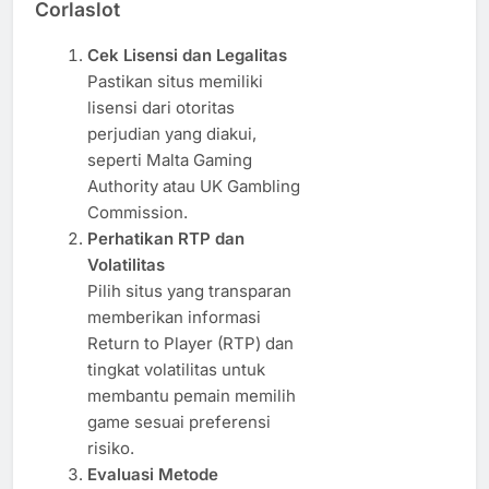
Corlaslot
Cek Lisensi dan Legalitas
Pastikan situs memiliki
lisensi dari otoritas
perjudian yang diakui,
seperti Malta Gaming
Authority atau UK Gambling
Commission.
Perhatikan RTP dan
Volatilitas
Pilih situs yang transparan
memberikan informasi
Return to Player (RTP) dan
tingkat volatilitas untuk
membantu pemain memilih
game sesuai preferensi
risiko.
Evaluasi Metode