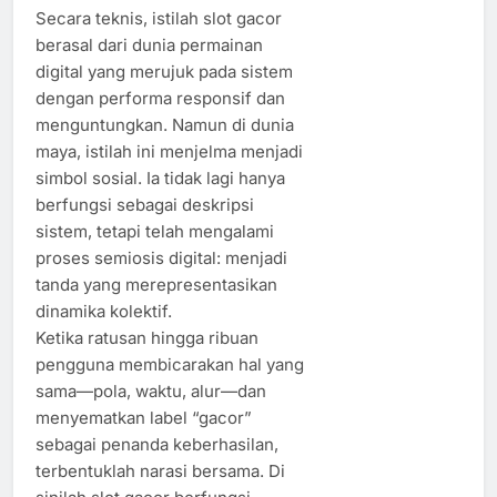
Secara teknis, istilah slot gacor
berasal dari dunia permainan
digital yang merujuk pada sistem
dengan performa responsif dan
menguntungkan. Namun di dunia
maya, istilah ini menjelma menjadi
simbol sosial. Ia tidak lagi hanya
berfungsi sebagai deskripsi
sistem, tetapi telah mengalami
proses semiosis digital: menjadi
tanda yang merepresentasikan
dinamika kolektif.
Ketika ratusan hingga ribuan
pengguna membicarakan hal yang
sama—pola, waktu, alur—dan
menyematkan label “gacor”
sebagai penanda keberhasilan,
terbentuklah narasi bersama. Di