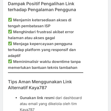
Dampak Positif Pengalihan Link
terhadap Pengalaman Pengguna
Menjamin ketersediaan akses di
tengah pembatasan ISP
Menghindari frustrasi akibat error
halaman atau akses gagal
Menjaga kepercayaan pengguna
terhadap platform yang responsif dan
adaptif
Meminimalisir waktu downtime tanpa
memerlukan bantuan teknis tambahan
Tips Aman Menggunakan Link
Alternatif Kaya787
Gunakan link resmi
dari dashboard
atau email yang dikelola oleh tim
Kaya787