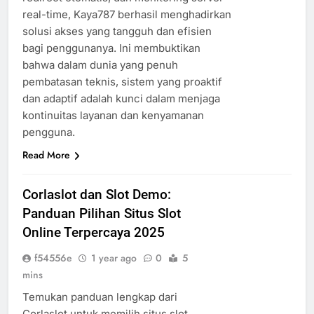
real-time, Kaya787 berhasil menghadirkan
solusi akses yang tangguh dan efisien
bagi penggunanya. Ini membuktikan
bahwa dalam dunia yang penuh
pembatasan teknis, sistem yang proaktif
dan adaptif adalah kunci dalam menjaga
kontinuitas layanan dan kenyamanan
pengguna.
Read More
Corlaslot dan Slot Demo:
Panduan Pilihan Situs Slot
Online Terpercaya 2025
f54556e
1 year ago
0
5
mins
Temukan panduan lengkap dari
Corlaslot untuk memilih situs slot