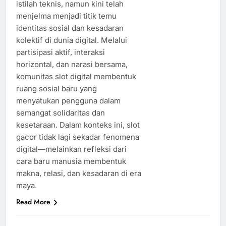
istilah teknis, namun kini telah
menjelma menjadi titik temu
identitas sosial dan kesadaran
kolektif di dunia digital. Melalui
partisipasi aktif, interaksi
horizontal, dan narasi bersama,
komunitas slot digital membentuk
ruang sosial baru yang
menyatukan pengguna dalam
semangat solidaritas dan
kesetaraan. Dalam konteks ini, slot
gacor tidak lagi sekadar fenomena
digital—melainkan refleksi dari
cara baru manusia membentuk
makna, relasi, dan kesadaran di era
maya.
Read More