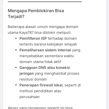
Mengapa Pemblokiran Bisa
Terjadi?
Beberapa alasan umum mengapa domain
utama Kaya787 bisa diblokir meliputi:
Pemfilteran ISP
terhadap domain
tertentu karena kebijakan wilayah
Pemeliharaan sistem internal
yang
menyebabkan sementara waktu
domain utama tidak aktif
Gangguan DNS atau koneksi
jaringan
yang menghambat proses
resolusi domain
Penerapan firewall lokal
, seperti di
institusi pendidikan atau
perusahaan
Akses yang terganggu seperti ini bisa