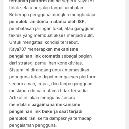
terhadap platform online
seperti Kaya787
tidak selalu berjalan tanpa hambatan.
Beberapa pengguna mungkin menghadapi
pemblokiran domain utama oleh ISP
,
pembatasan jaringan lokal, atau gangguan
teknis yang membuat akses menjadi sulit.
Untuk mengatasi kondisi tersebut,
Kaya787 menerapkan
mekanisme
pengalihan link otomatis
sebagai bagian
dari strategi pemulihan konektivitas.
Sistem ini dirancang untuk memastikan
pengguna tetap dapat mengakses platform
secara aman, cepat, dan tanpa gangguan,
meskipun domain utama tidak tersedia.
Artikel ini akan mengulas secara
mendalam
bagaimana mekanisme
pengalihan link bekerja saat terjadi
pemblokiran
, serta dampaknya terhadap
pengalaman pengguna.