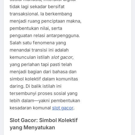
tidak lagi sekadar bersifat
transaksional. Ia berkembang
menjadi ruang penciptaan makna,
pembentukan nilai, serta
penguatan relasi antarpengguna.
Salah satu fenomena yang
menandai transisi ini adalah
kemunculan istilah
slot gacor
,
yang perlahan tapi pasti telah
menjadi bagian dari bahasa dan
simbol kolektif dalam komunitas
daring. Di balik istilah ini
tersembunyi proses sosial yang
lebih dalam—yakni pembentukan
kesadaran komunal
slot gacor
.
Slot Gacor: Simbol Kolektif
yang Menyatukan