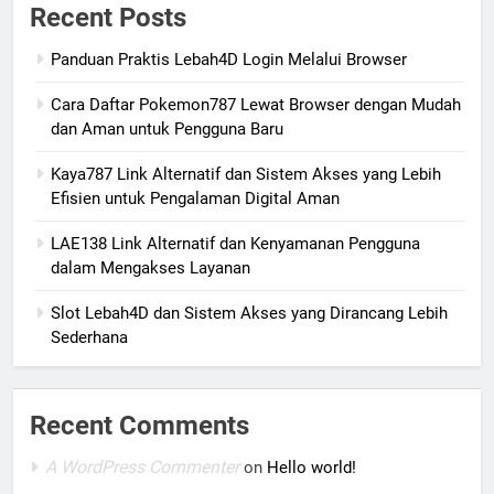
Recent Posts
Panduan Praktis Lebah4D Login Melalui Browser
Cara Daftar Pokemon787 Lewat Browser dengan Mudah
dan Aman untuk Pengguna Baru
Kaya787 Link Alternatif dan Sistem Akses yang Lebih
Efisien untuk Pengalaman Digital Aman
LAE138 Link Alternatif dan Kenyamanan Pengguna
dalam Mengakses Layanan
Slot Lebah4D dan Sistem Akses yang Dirancang Lebih
Sederhana
Recent Comments
A WordPress Commenter
on
Hello world!