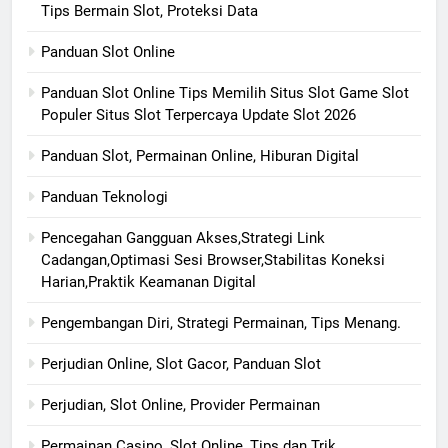
Tips Bermain Slot, Proteksi Data
Panduan Slot Online
Panduan Slot Online Tips Memilih Situs Slot Game Slot
Populer Situs Slot Terpercaya Update Slot 2026
Panduan Slot, Permainan Online, Hiburan Digital
Panduan Teknologi
Pencegahan Gangguan Akses,Strategi Link
Cadangan,Optimasi Sesi Browser,Stabilitas Koneksi
Harian,Praktik Keamanan Digital
Pengembangan Diri, Strategi Permainan, Tips Menang.
Perjudian Online, Slot Gacor, Panduan Slot
Perjudian, Slot Online, Provider Permainan
Permainan Casino, Slot Online, Tips dan Trik