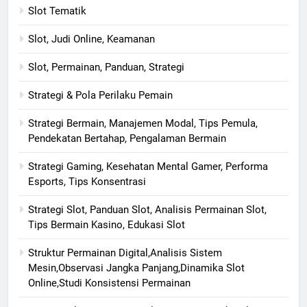
Slot Tematik
Slot, Judi Online, Keamanan
Slot, Permainan, Panduan, Strategi
Strategi & Pola Perilaku Pemain
Strategi Bermain, Manajemen Modal, Tips Pemula,
Pendekatan Bertahap, Pengalaman Bermain
Strategi Gaming, Kesehatan Mental Gamer, Performa
Esports, Tips Konsentrasi
Strategi Slot, Panduan Slot, Analisis Permainan Slot,
Tips Bermain Kasino, Edukasi Slot
Struktur Permainan Digital,Analisis Sistem
Mesin,Observasi Jangka Panjang,Dinamika Slot
Online,Studi Konsistensi Permainan