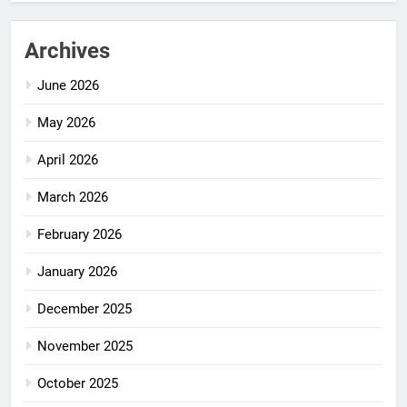
Archives
June 2026
May 2026
April 2026
March 2026
February 2026
January 2026
December 2025
November 2025
October 2025