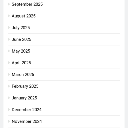
September 2025
August 2025
July 2025
June 2025
May 2025
April 2025
March 2025
February 2025
January 2025
December 2024
November 2024