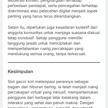
Moderasi konten, penghargaan terhadap
perbedaan pendapat, serta pencegahan terhadap
diskriminasi atau pelecehan digital menjadi aspek
penting yang harus terus dikembangkan.
Selain itu, diperlukan juga kesadaran kolektif dari
anggota komunitas untuk menjaga suasana diskusi
tetap kondusif. Setiap pengguna memiliki
tanggung jawab untuk menciptakan dan
mempertahankan ruang percakapan yang
mendukung semua orang, tanpa terkecuali.
Kesimpulan
Slot gacor kini melampaui perannya sebagai
bagian dari hiburan daring. Ia telah menjadi ruang
percakapan virtual yang inklusif, mempertemukan
pengguna dari berbagai latar belakang dalam
interaksi yang sehat dan penuh makna. Dengan
komunikasi yang terbuka, suportif, dan adaptif