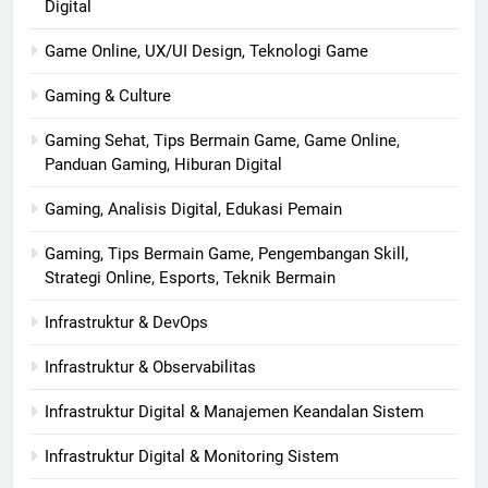
Digital
Game Online, UX/UI Design, Teknologi Game
Gaming & Culture
Gaming Sehat, Tips Bermain Game, Game Online,
Panduan Gaming, Hiburan Digital
Gaming, Analisis Digital, Edukasi Pemain
Gaming, Tips Bermain Game, Pengembangan Skill,
Strategi Online, Esports, Teknik Bermain
Infrastruktur & DevOps
Infrastruktur & Observabilitas
Infrastruktur Digital & Manajemen Keandalan Sistem
Infrastruktur Digital & Monitoring Sistem