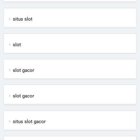
situs slot
slot
slot gacor
slot gacor
situs slot gacor