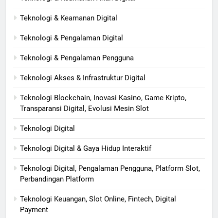
Teknologi & Keamanan Digital
Teknologi & Pengalaman Digital
Teknologi & Pengalaman Pengguna
Teknologi Akses & Infrastruktur Digital
Teknologi Blockchain, Inovasi Kasino, Game Kripto,
Transparansi Digital, Evolusi Mesin Slot
Teknologi Digital
Teknologi Digital & Gaya Hidup Interaktif
Teknologi Digital, Pengalaman Pengguna, Platform Slot,
Perbandingan Platform
Teknologi Keuangan, Slot Online, Fintech, Digital
Payment