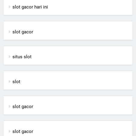
slot gacor hari ini
slot gacor
situs slot
slot
slot gacor
slot gacor