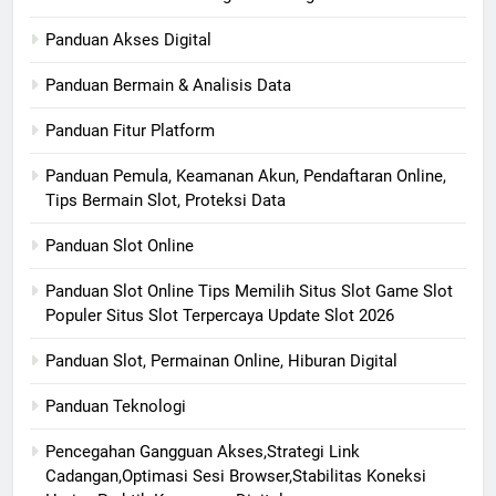
Panduan Akses Digital
Panduan Bermain & Analisis Data
Panduan Fitur Platform
Panduan Pemula, Keamanan Akun, Pendaftaran Online,
Tips Bermain Slot, Proteksi Data
Panduan Slot Online
Panduan Slot Online Tips Memilih Situs Slot Game Slot
Populer Situs Slot Terpercaya Update Slot 2026
Panduan Slot, Permainan Online, Hiburan Digital
Panduan Teknologi
Pencegahan Gangguan Akses,Strategi Link
Cadangan,Optimasi Sesi Browser,Stabilitas Koneksi