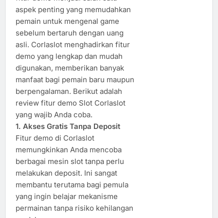
aspek penting yang memudahkan
pemain untuk mengenal game
sebelum bertaruh dengan uang
asli. Corlaslot menghadirkan fitur
demo yang lengkap dan mudah
digunakan, memberikan banyak
manfaat bagi pemain baru maupun
berpengalaman. Berikut adalah
review fitur demo Slot Corlaslot
yang wajib Anda coba.
1. Akses Gratis Tanpa Deposit
Fitur demo di Corlaslot
memungkinkan Anda mencoba
berbagai mesin slot tanpa perlu
melakukan deposit. Ini sangat
membantu terutama bagi pemula
yang ingin belajar mekanisme
permainan tanpa risiko kehilangan