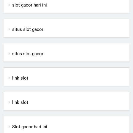
slot gacor hari ini
situs slot gacor
situs slot gacor
link slot
link slot
Slot gacor hari ini