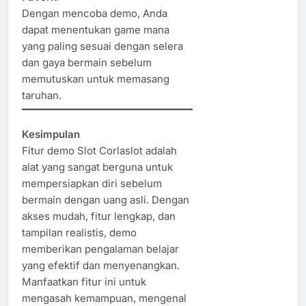
Dengan mencoba demo, Anda
dapat menentukan game mana
yang paling sesuai dengan selera
dan gaya bermain sebelum
memutuskan untuk memasang
taruhan.
Kesimpulan
Fitur demo Slot Corlaslot adalah
alat yang sangat berguna untuk
mempersiapkan diri sebelum
bermain dengan uang asli. Dengan
akses mudah, fitur lengkap, dan
tampilan realistis, demo
memberikan pengalaman belajar
yang efektif dan menyenangkan.
Manfaatkan fitur ini untuk
mengasah kemampuan, mengenal