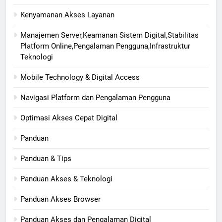
Kenyamanan Akses Layanan
Manajemen Server,Keamanan Sistem Digital,Stabilitas
Platform Online,Pengalaman Pengguna,Infrastruktur
Teknologi
Mobile Technology & Digital Access
Navigasi Platform dan Pengalaman Pengguna
Optimasi Akses Cepat Digital
Panduan
Panduan & Tips
Panduan Akses & Teknologi
Panduan Akses Browser
Panduan Akses dan Pengalaman Digital