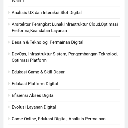
Waktu
Analisis UX dan Interaksi Slot Digital
Arsitektur Perangkat Lunak,Infrastruktur Cloud,Optimasi
Performa,Keandalan Layanan
Desain & Teknologi Permainan Digital
DevOps, Infrastruktur Sistem, Pengembangan Teknologi,
Optimasi Platform
Edukasi Game & Skill Dasar
Edukasi Platform Digital
Efisiensi Akses Digital
Evolusi Layanan Digital
Game Online, Edukasi Digital, Analisis Permainan