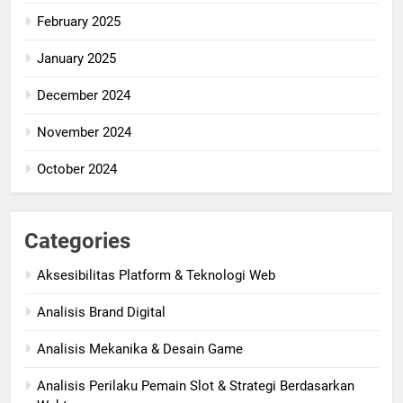
February 2025
January 2025
December 2024
November 2024
October 2024
Categories
Aksesibilitas Platform & Teknologi Web
Analisis Brand Digital
Analisis Mekanika & Desain Game
Analisis Perilaku Pemain Slot & Strategi Berdasarkan