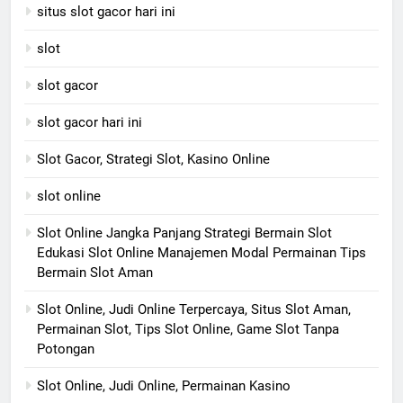
situs slot gacor hari ini
slot
slot gacor
slot gacor hari ini
Slot Gacor, Strategi Slot, Kasino Online
slot online
Slot Online Jangka Panjang Strategi Bermain Slot
Edukasi Slot Online Manajemen Modal Permainan Tips
Bermain Slot Aman
Slot Online, Judi Online Terpercaya, Situs Slot Aman,
Permainan Slot, Tips Slot Online, Game Slot Tanpa
Potongan
Slot Online, Judi Online, Permainan Kasino