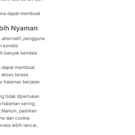
una dapat membuat
.
ebih Nyaman
alternatif, pengguna
m kondisi
ah banyak kendala
ah dapat membuat
u akses terasa
r halaman berjalan
ng tidak diperlukan
a halaman sering
.Namun, pastikan
he dan cookie.
rasa lebih lancar,