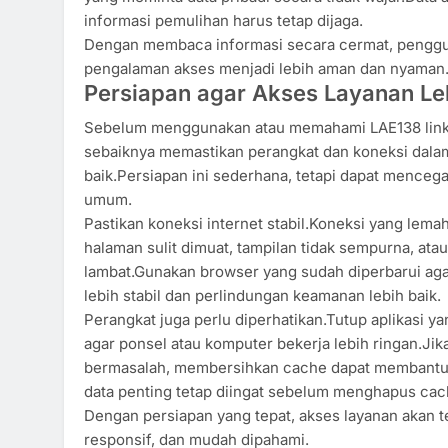
informasi pemulihan harus tetap dijaga.
Dengan membaca informasi secara cermat, pengg
pengalaman akses menjadi lebih aman dan nyaman
Persiapan agar Akses Layanan L
Sebelum menggunakan atau memahami LAE138 link 
sebaiknya memastikan perangkat dan koneksi dala
baik.Persiapan ini sederhana, tetapi dapat menceg
umum.
Pastikan koneksi internet stabil.Koneksi yang lem
halaman sulit dimuat, tampilan tidak sempurna, ata
lambat.Gunakan browser yang sudah diperbarui aga
lebih stabil dan perlindungan keamanan lebih baik.
Perangkat juga perlu diperhatikan.Tutup aplikasi ya
agar ponsel atau komputer bekerja lebih ringan.Jik
bermasalah, membersihkan cache dapat membantu
data penting tetap diingat sebelum menghapus cac
Dengan persiapan yang tepat, akses layanan akan te
responsif, dan mudah dipahami.