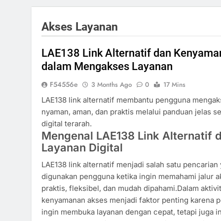
Akses Layanan
LAE138 Link Alternatif dan Kenyam
dalam Mengakses Layanan
F54556e
3 Months Ago
0
17 Mins
LAE138 link alternatif membantu pengguna mengak
nyaman, aman, dan praktis melalui panduan jelas s
digital terarah.
Mengenal LAE138 Link Alternatif
Layanan Digital
LAE138 link alternatif menjadi salah satu pencaria
digunakan pengguna ketika ingin memahami jalur a
praktis, fleksibel, dan mudah dipahami.Dalam aktivita
kenyamanan akses menjadi faktor penting karena 
ingin membuka layanan dengan cepat, tetapi juga 