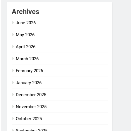
Archives
June 2026
May 2026
April 2026
March 2026
February 2026
January 2026
December 2025
November 2025
October 2025
September 2025