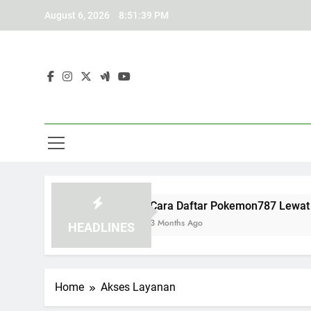
Skip
August 6, 2026
8:51:40 PM
to
content
Syl
Jelajahi K
ui Browser
Cara Daftar Pokemon787 Lewat Browser de
3 Months Ago
HEADLINES
Home
Akses Layanan