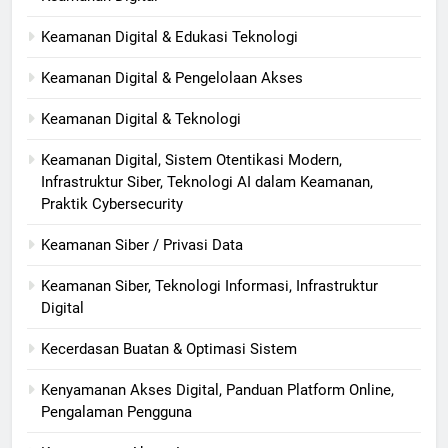
Keamanan Digital & Edukasi Teknologi
Keamanan Digital & Pengelolaan Akses
Keamanan Digital & Teknologi
Keamanan Digital, Sistem Otentikasi Modern,
Infrastruktur Siber, Teknologi AI dalam Keamanan,
Praktik Cybersecurity
Keamanan Siber / Privasi Data
Keamanan Siber, Teknologi Informasi, Infrastruktur
Digital
Kecerdasan Buatan & Optimasi Sistem
Kenyamanan Akses Digital, Panduan Platform Online,
Pengalaman Pengguna