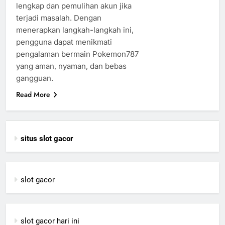
lengkap dan pemulihan akun jika
terjadi masalah. Dengan
menerapkan langkah-langkah ini,
pengguna dapat menikmati
pengalaman bermain Pokemon787
yang aman, nyaman, dan bebas
gangguan.
Read More
situs slot gacor
slot gacor
slot gacor hari ini