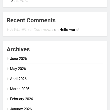
Sederhana
Recent Comments
A WordPress Commenter
on
Hello world!
Archives
June 2026
May 2026
April 2026
March 2026
February 2026
January 2026