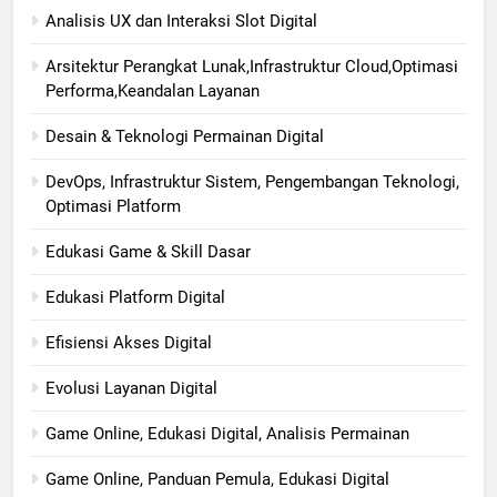
Analisis UX dan Interaksi Slot Digital
Arsitektur Perangkat Lunak,Infrastruktur Cloud,Optimasi
Performa,Keandalan Layanan
Desain & Teknologi Permainan Digital
DevOps, Infrastruktur Sistem, Pengembangan Teknologi,
Optimasi Platform
Edukasi Game & Skill Dasar
Edukasi Platform Digital
Efisiensi Akses Digital
Evolusi Layanan Digital
Game Online, Edukasi Digital, Analisis Permainan
Game Online, Panduan Pemula, Edukasi Digital