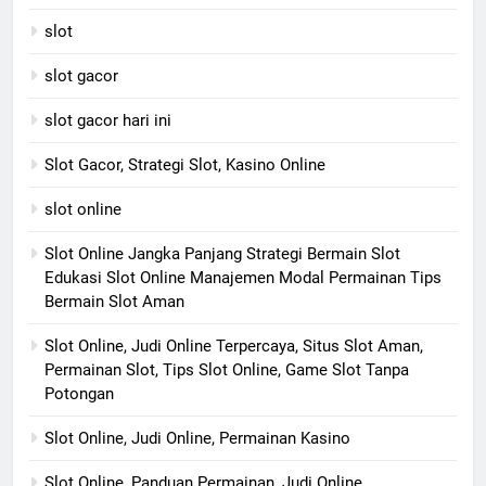
slot
slot gacor
slot gacor hari ini
Slot Gacor, Strategi Slot, Kasino Online
slot online
Slot Online Jangka Panjang Strategi Bermain Slot
Edukasi Slot Online Manajemen Modal Permainan Tips
Bermain Slot Aman
Slot Online, Judi Online Terpercaya, Situs Slot Aman,
Permainan Slot, Tips Slot Online, Game Slot Tanpa
Potongan
Slot Online, Judi Online, Permainan Kasino
Slot Online, Panduan Permainan, Judi Online