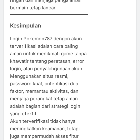
ringan dan menjaga pengalaman
bermain tetap lancar.
Kesimpulan
Login Pokemon787 dengan akun
terverifikasi adalah cara paling
aman untuk menikmati game tanpa
khawatir tentang peretasan, error
login, atau penyalahgunaan akun.
Menggunakan situs resmi,
password kuat, autentikasi dua
faktor, memantau aktivitas, dan
menjaga perangkat tetap aman
adalah bagian dari strategi login
yang efektif.
Akun terverifikasi tidak hanya
meningkatkan keamanan, tetapi
juga mempermudah akses fitur