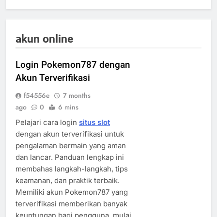
akun online
Login Pokemon787 dengan
Akun Terverifikasi
f54556e
7 months
ago
0
6 mins
Pelajari cara login
situs slot
dengan akun terverifikasi untuk
pengalaman bermain yang aman
dan lancar. Panduan lengkap ini
membahas langkah-langkah, tips
keamanan, dan praktik terbaik.
Memiliki akun Pokemon787 yang
terverifikasi memberikan banyak
keuntungan bagi pengguna, mulai