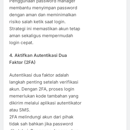
Penggunaan password manager
membantu menyimpan password
dengan aman dan meminimalkan
risiko salah ketik saat login.
Strategi ini memastikan akun tetap
aman sekaligus mempermudah
login cepat.
4. Aktifkan Autentikasi Dua
Faktor (2FA)
Autentikasi dua faktor adalah
langkah penting setelah verifikasi
akun. Dengan 2FA, proses login
memerlukan kode tambahan yang
dikirim melalui aplikasi autentikator
atau SMS.
2FA melindungi akun dari pihak
tidak sah bahkan jika password