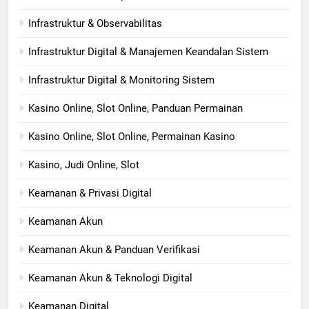
Infrastruktur & Observabilitas
Infrastruktur Digital & Manajemen Keandalan Sistem
Infrastruktur Digital & Monitoring Sistem
Kasino Online, Slot Online, Panduan Permainan
Kasino Online, Slot Online, Permainan Kasino
Kasino, Judi Online, Slot
Keamanan & Privasi Digital
Keamanan Akun
Keamanan Akun & Panduan Verifikasi
Keamanan Akun & Teknologi Digital
Keamanan Digital