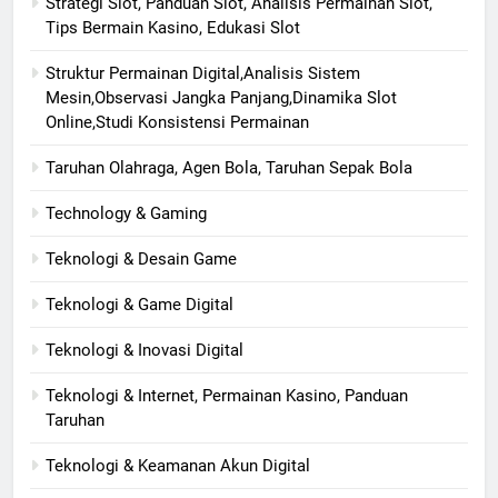
Strategi Slot, Panduan Slot, Analisis Permainan Slot,
Tips Bermain Kasino, Edukasi Slot
Struktur Permainan Digital,Analisis Sistem
Mesin,Observasi Jangka Panjang,Dinamika Slot
Online,Studi Konsistensi Permainan
Taruhan Olahraga, Agen Bola, Taruhan Sepak Bola
Technology & Gaming
Teknologi & Desain Game
Teknologi & Game Digital
Teknologi & Inovasi Digital
Teknologi & Internet, Permainan Kasino, Panduan
Taruhan
Teknologi & Keamanan Akun Digital