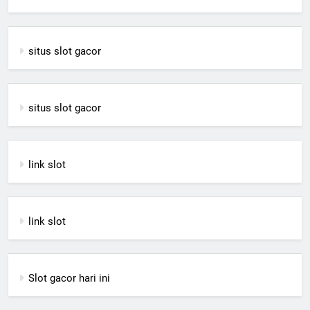
situs slot gacor
situs slot gacor
link slot
link slot
Slot gacor hari ini