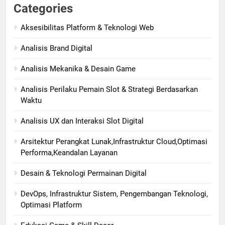
Categories
Aksesibilitas Platform & Teknologi Web
Analisis Brand Digital
Analisis Mekanika & Desain Game
Analisis Perilaku Pemain Slot & Strategi Berdasarkan
Waktu
Analisis UX dan Interaksi Slot Digital
Arsitektur Perangkat Lunak,Infrastruktur Cloud,Optimasi
Performa,Keandalan Layanan
Desain & Teknologi Permainan Digital
DevOps, Infrastruktur Sistem, Pengembangan Teknologi,
Optimasi Platform