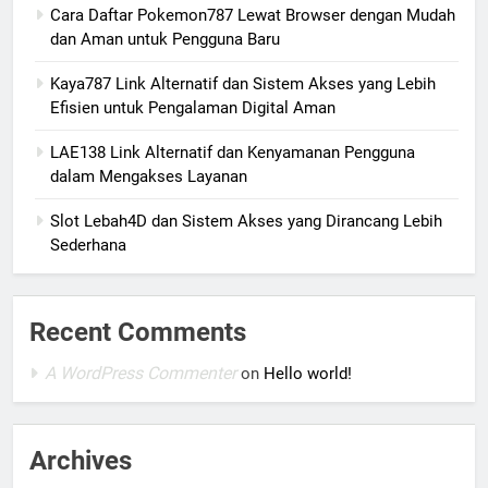
Cara Daftar Pokemon787 Lewat Browser dengan Mudah
dan Aman untuk Pengguna Baru
Kaya787 Link Alternatif dan Sistem Akses yang Lebih
Efisien untuk Pengalaman Digital Aman
LAE138 Link Alternatif dan Kenyamanan Pengguna
dalam Mengakses Layanan
Slot Lebah4D dan Sistem Akses yang Dirancang Lebih
Sederhana
Recent Comments
A WordPress Commenter
on
Hello world!
Archives