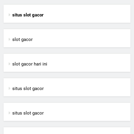
situs slot gacor
slot gacor
slot gacor hari ini
situs slot gacor
situs slot gacor