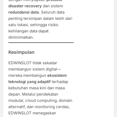
disaster recovery
dan sistem
redundansi data
. Seluruh data
penting tersimpan dalam lebih dari
satu lokasi, sehingga risiko
kehilangan data dapat
diminimalkan.
Kesimpulan
EDWINSLOT tidak sekadar
membangun sistem digital—
mereka membangun
ekosistem
teknologi yang adaptif
terhadap
kebutuhan masa kini dan masa
depan. Melalui pendekatan
modular, cloud computing, domain
alternatif, dan monitoring cerdas,
EDWINSLOT menegaskan