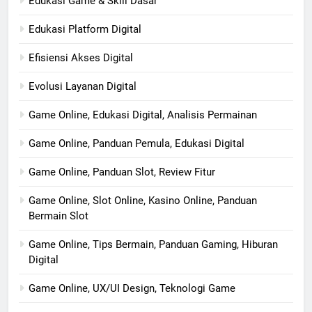
Edukasi Game & Skill Dasar
Edukasi Platform Digital
Efisiensi Akses Digital
Evolusi Layanan Digital
Game Online, Edukasi Digital, Analisis Permainan
Game Online, Panduan Pemula, Edukasi Digital
Game Online, Panduan Slot, Review Fitur
Game Online, Slot Online, Kasino Online, Panduan
Bermain Slot
Game Online, Tips Bermain, Panduan Gaming, Hiburan
Digital
Game Online, UX/UI Design, Teknologi Game