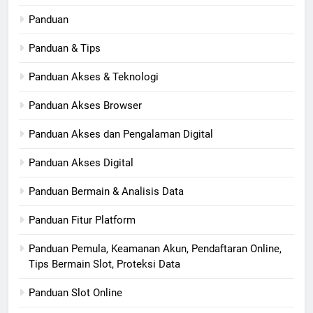
Panduan
Panduan & Tips
Panduan Akses & Teknologi
Panduan Akses Browser
Panduan Akses dan Pengalaman Digital
Panduan Akses Digital
Panduan Bermain & Analisis Data
Panduan Fitur Platform
Panduan Pemula, Keamanan Akun, Pendaftaran Online,
Tips Bermain Slot, Proteksi Data
Panduan Slot Online