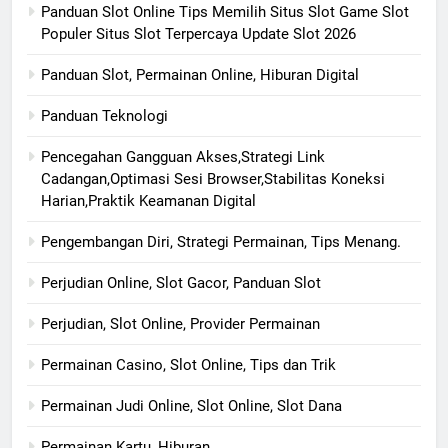
Panduan Slot Online Tips Memilih Situs Slot Game Slot
Populer Situs Slot Terpercaya Update Slot 2026
Panduan Slot, Permainan Online, Hiburan Digital
Panduan Teknologi
Pencegahan Gangguan Akses,Strategi Link
Cadangan,Optimasi Sesi Browser,Stabilitas Koneksi
Harian,Praktik Keamanan Digital
Pengembangan Diri, Strategi Permainan, Tips Menang.
Perjudian Online, Slot Gacor, Panduan Slot
Perjudian, Slot Online, Provider Permainan
Permainan Casino, Slot Online, Tips dan Trik
Permainan Judi Online, Slot Online, Slot Dana
Permainan Kartu, Hiburan