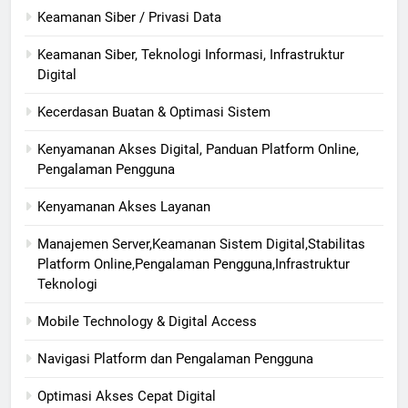
Keamanan Siber / Privasi Data
Keamanan Siber, Teknologi Informasi, Infrastruktur
Digital
Kecerdasan Buatan & Optimasi Sistem
Kenyamanan Akses Digital, Panduan Platform Online,
Pengalaman Pengguna
Kenyamanan Akses Layanan
Manajemen Server,Keamanan Sistem Digital,Stabilitas
Platform Online,Pengalaman Pengguna,Infrastruktur
Teknologi
Mobile Technology & Digital Access
Navigasi Platform dan Pengalaman Pengguna
Optimasi Akses Cepat Digital