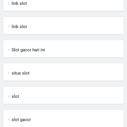
link slot
link slot
Slot gacor hari ini
situs slot
slot
slot gacor