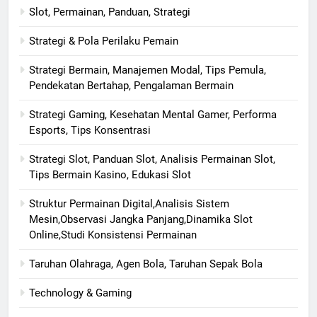
Slot, Permainan, Panduan, Strategi
Strategi & Pola Perilaku Pemain
Strategi Bermain, Manajemen Modal, Tips Pemula,
Pendekatan Bertahap, Pengalaman Bermain
Strategi Gaming, Kesehatan Mental Gamer, Performa
Esports, Tips Konsentrasi
Strategi Slot, Panduan Slot, Analisis Permainan Slot,
Tips Bermain Kasino, Edukasi Slot
Struktur Permainan Digital,Analisis Sistem
Mesin,Observasi Jangka Panjang,Dinamika Slot
Online,Studi Konsistensi Permainan
Taruhan Olahraga, Agen Bola, Taruhan Sepak Bola
Technology & Gaming