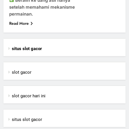
Beralih ke uang asli hanya
setelah memahami mekanisme
permainan.
Read More
situs slot gacor
slot gacor
slot gacor hari ini
situs slot gacor