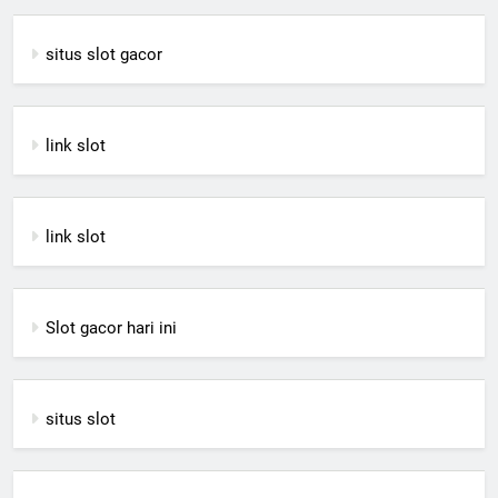
situs slot gacor
link slot
link slot
Slot gacor hari ini
situs slot