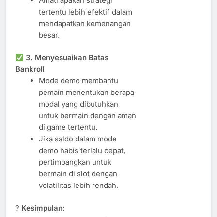
Amati apakah strategi
tertentu lebih efektif dalam
mendapatkan kemenangan
besar.
3. Menyesuaikan Batas
Bankroll
Mode demo membantu
pemain menentukan berapa
modal yang dibutuhkan
untuk bermain dengan aman
di game tertentu.
Jika saldo dalam mode
demo habis terlalu cepat,
pertimbangkan untuk
bermain di slot dengan
volatilitas lebih rendah.
?
Kesimpulan: