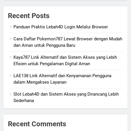
Recent Posts
Panduan Praktis Lebah4D Login Melalui Browser
Cara Daftar Pokemon787 Lewat Browser dengan Mudah
dan Aman untuk Pengguna Baru
Kaya787 Link Alternatif dan Sistem Akses yang Lebih
Efisien untuk Pengalaman Digital Aman
LAE138 Link Alternatif dan Kenyamanan Pengguna
dalam Mengakses Layanan
Slot Lebah4D dan Sistem Akses yang Dirancang Lebih
Sederhana
Recent Comments