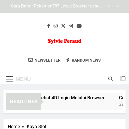
Skip
Kaya787 Link Alternatif dan Sistem Akses yang
to
Lebih Efisien untuk Pengalaman Digital Aman
content
LAE138 Link Alternatif dan Kenyamanan
Pengguna dalam Mengakses Layanan
Panduan Praktis Lebah4D Login Melalui Browser
Cara Daftar Pokemon787 Lewat Browser dengan
Mudah dan Aman untuk Pengguna Baru
Sylvie Peraud
Jelajahi Karya Seni Dan Fotografi Kreatif
Kaya787 Link Alternatif dan Sistem Akses yang
NEWSLETTER
RANDOM NEWS
Lebih Efisien untuk Pengalaman Digital Aman
Dari Sylvie Peraud. Koleksi Unik Yang
LAE138 Link Alternatif dan Kenyamanan
Penuh Inspirasi.
Pengguna dalam Mengakses Layanan
MENU
nduan Praktis Lebah4D Login Melalui Browser
Cara Da
HEADLINES
Months Ago
3 Months A
Home
Kaya Slot