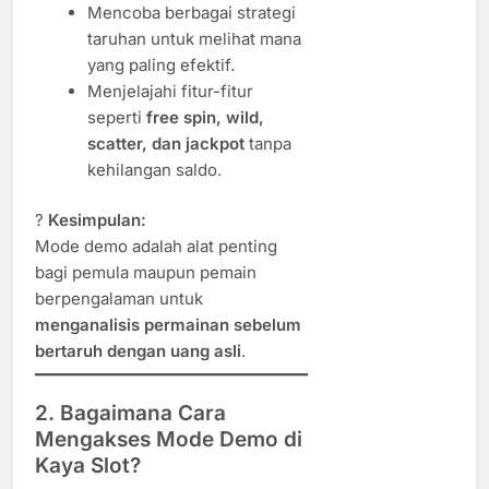
Mencoba berbagai strategi
taruhan untuk melihat mana
yang paling efektif.
Menjelajahi fitur-fitur
seperti
free spin, wild,
scatter, dan jackpot
tanpa
kehilangan saldo.
?
Kesimpulan:
Mode demo adalah alat penting
bagi pemula maupun pemain
berpengalaman untuk
menganalisis permainan sebelum
bertaruh dengan uang asli
.
2. Bagaimana Cara
Mengakses Mode Demo di
Kaya Slot?