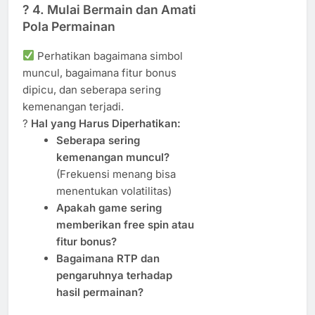
? 4. Mulai Bermain dan Amati
Pola Permainan
Perhatikan bagaimana simbol
muncul, bagaimana fitur bonus
dipicu, dan seberapa sering
kemenangan terjadi.
?
Hal yang Harus Diperhatikan:
Seberapa sering
kemenangan muncul?
(Frekuensi menang bisa
menentukan volatilitas)
Apakah game sering
memberikan free spin atau
fitur bonus?
Bagaimana RTP dan
pengaruhnya terhadap
hasil permainan?