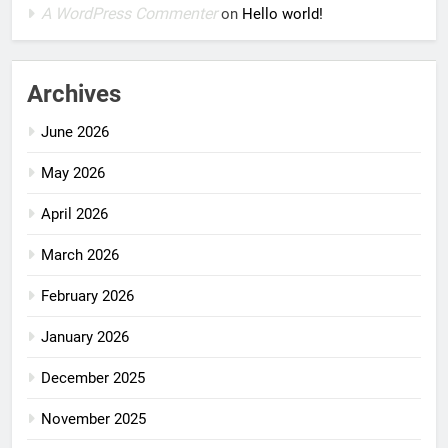
A WordPress Commenter
on
Hello world!
Archives
June 2026
May 2026
April 2026
March 2026
February 2026
January 2026
December 2025
November 2025