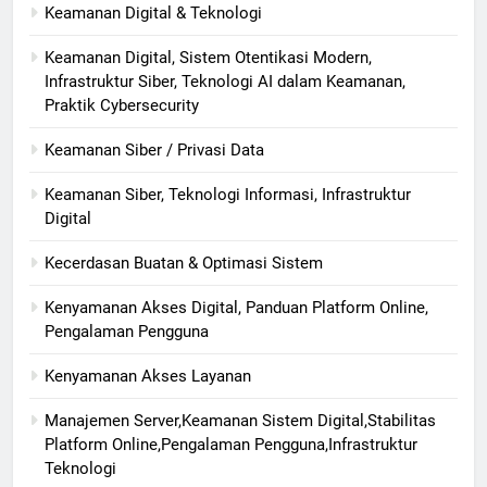
Keamanan Digital & Teknologi
Keamanan Digital, Sistem Otentikasi Modern,
Infrastruktur Siber, Teknologi AI dalam Keamanan,
Praktik Cybersecurity
Keamanan Siber / Privasi Data
Keamanan Siber, Teknologi Informasi, Infrastruktur
Digital
Kecerdasan Buatan & Optimasi Sistem
Kenyamanan Akses Digital, Panduan Platform Online,
Pengalaman Pengguna
Kenyamanan Akses Layanan
Manajemen Server,Keamanan Sistem Digital,Stabilitas
Platform Online,Pengalaman Pengguna,Infrastruktur
Teknologi