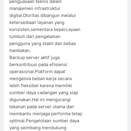
penguasaan teknis dalam
manajemen infrastruktur
digital.Otoritas dibangun melalui
ketersediaan layanan yang
konsisten,sementara kepercayaan
tumbuh dari pengalaman
pengguna yang stabil dan bebas
hambatan.
Backup server aktif juga
berkontribusi pada efisiensi
operasional.Platform dapat
mengelola beban kerja secara
lebih fleksibel karena memiliki
sumber daya cadangan yang siap
digunakan.Hal ini mengurangi
tekanan pada server utama dan
membantu menjaga performa tetap
optimal.Pengelolaan sumber daya
yang seimbang mendukung