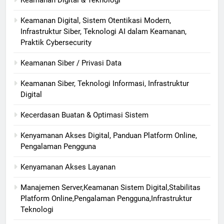
Keamanan Digital, Sistem Otentikasi Modern,
Infrastruktur Siber, Teknologi AI dalam Keamanan,
Praktik Cybersecurity
Keamanan Siber / Privasi Data
Keamanan Siber, Teknologi Informasi, Infrastruktur
Digital
Kecerdasan Buatan & Optimasi Sistem
Kenyamanan Akses Digital, Panduan Platform Online,
Pengalaman Pengguna
Kenyamanan Akses Layanan
Manajemen Server,Keamanan Sistem Digital,Stabilitas
Platform Online,Pengalaman Pengguna,Infrastruktur
Teknologi