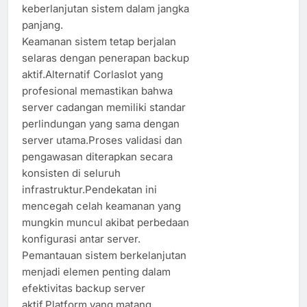
keberlanjutan sistem dalam jangka
panjang.
Keamanan sistem tetap berjalan
selaras dengan penerapan backup
aktif.Alternatif Corlaslot yang
profesional memastikan bahwa
server cadangan memiliki standar
perlindungan yang sama dengan
server utama.Proses validasi dan
pengawasan diterapkan secara
konsisten di seluruh
infrastruktur.Pendekatan ini
mencegah celah keamanan yang
mungkin muncul akibat perbedaan
konfigurasi antar server.
Pemantauan sistem berkelanjutan
menjadi elemen penting dalam
efektivitas backup server
aktif.Platform yang matang