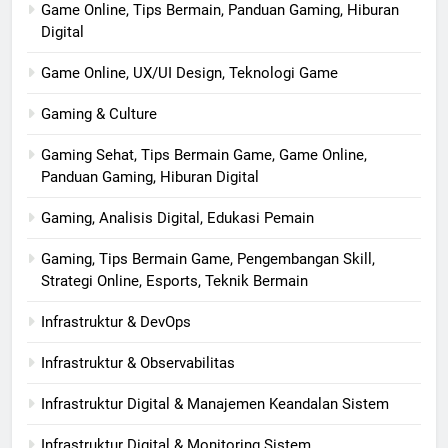
Game Online, Tips Bermain, Panduan Gaming, Hiburan
Digital
Game Online, UX/UI Design, Teknologi Game
Gaming & Culture
Gaming Sehat, Tips Bermain Game, Game Online,
Panduan Gaming, Hiburan Digital
Gaming, Analisis Digital, Edukasi Pemain
Gaming, Tips Bermain Game, Pengembangan Skill,
Strategi Online, Esports, Teknik Bermain
Infrastruktur & DevOps
Infrastruktur & Observabilitas
Infrastruktur Digital & Manajemen Keandalan Sistem
Infrastruktur Digital & Monitoring Sistem