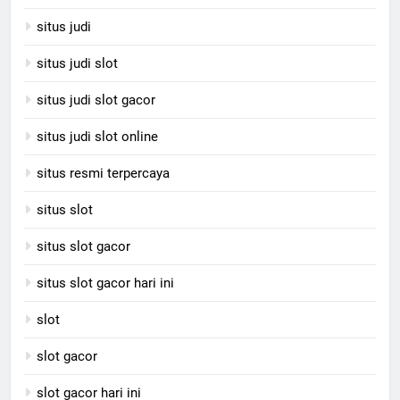
situs judi
situs judi slot
situs judi slot gacor
situs judi slot online
situs resmi terpercaya
situs slot
situs slot gacor
situs slot gacor hari ini
slot
slot gacor
slot gacor hari ini