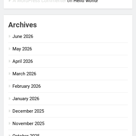
A WordPress Commenter
on
Hello world!
Archives
June 2026
May 2026
April 2026
March 2026
February 2026
January 2026
December 2025
November 2025
October 2025