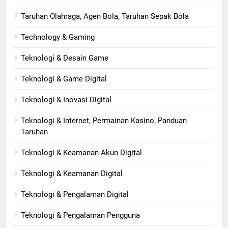
Taruhan Olahraga, Agen Bola, Taruhan Sepak Bola
Technology & Gaming
Teknologi & Desain Game
Teknologi & Game Digital
Teknologi & Inovasi Digital
Teknologi & Internet, Permainan Kasino, Panduan
Taruhan
Teknologi & Keamanan Akun Digital
Teknologi & Keamanan Digital
Teknologi & Pengalaman Digital
Teknologi & Pengalaman Pengguna