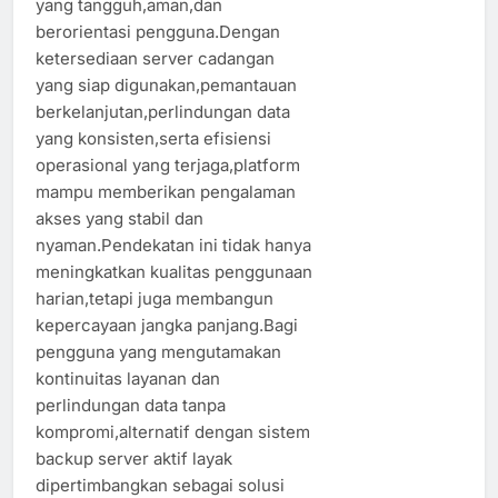
yang tangguh,aman,dan
berorientasi pengguna.Dengan
ketersediaan server cadangan
yang siap digunakan,pemantauan
berkelanjutan,perlindungan data
yang konsisten,serta efisiensi
operasional yang terjaga,platform
mampu memberikan pengalaman
akses yang stabil dan
nyaman.Pendekatan ini tidak hanya
meningkatkan kualitas penggunaan
harian,tetapi juga membangun
kepercayaan jangka panjang.Bagi
pengguna yang mengutamakan
kontinuitas layanan dan
perlindungan data tanpa
kompromi,alternatif dengan sistem
backup server aktif layak
dipertimbangkan sebagai solusi