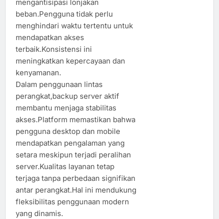
mengantisipasi lonjakan
beban.Pengguna tidak perlu
menghindari waktu tertentu untuk
mendapatkan akses
terbaik.Konsistensi ini
meningkatkan kepercayaan dan
kenyamanan.
Dalam penggunaan lintas
perangkat,backup server aktif
membantu menjaga stabilitas
akses.Platform memastikan bahwa
pengguna desktop dan mobile
mendapatkan pengalaman yang
setara meskipun terjadi peralihan
server.Kualitas layanan tetap
terjaga tanpa perbedaan signifikan
antar perangkat.Hal ini mendukung
fleksibilitas penggunaan modern
yang dinamis.