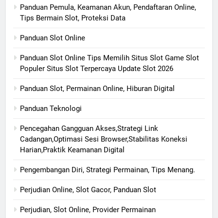
Panduan Pemula, Keamanan Akun, Pendaftaran Online,
Tips Bermain Slot, Proteksi Data
Panduan Slot Online
Panduan Slot Online Tips Memilih Situs Slot Game Slot
Populer Situs Slot Terpercaya Update Slot 2026
Panduan Slot, Permainan Online, Hiburan Digital
Panduan Teknologi
Pencegahan Gangguan Akses,Strategi Link
Cadangan,Optimasi Sesi Browser,Stabilitas Koneksi
Harian,Praktik Keamanan Digital
Pengembangan Diri, Strategi Permainan, Tips Menang.
Perjudian Online, Slot Gacor, Panduan Slot
Perjudian, Slot Online, Provider Permainan