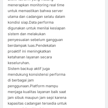
menerapkan monitoring real time
untuk memastikan bahwa server
utama dan cadangan selalu dalam
kondisi siap.Data performa
digunakan untuk menilai kesiapan
sistem dan melakukan
penyesuaian sebelum gangguan
berdampak luas.Pendekatan
proaktif ini meningkatkan
ketahanan layanan secara
keseluruhan.
Sistem backup aktif juga
mendukung konsistensi performa
di berbagai jam
penggunaan.Platform mampu
menjaga kualitas layanan baik saat
jam sibuk maupun jam sepi karena
kapasitas cadangan tersedia untuk