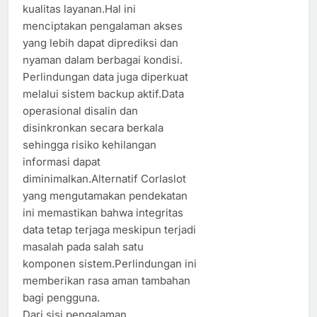
kualitas layanan.Hal ini
menciptakan pengalaman akses
yang lebih dapat diprediksi dan
nyaman dalam berbagai kondisi.
Perlindungan data juga diperkuat
melalui sistem backup aktif.Data
operasional disalin dan
disinkronkan secara berkala
sehingga risiko kehilangan
informasi dapat
diminimalkan.Alternatif Corlaslot
yang mengutamakan pendekatan
ini memastikan bahwa integritas
data tetap terjaga meskipun terjadi
masalah pada salah satu
komponen sistem.Perlindungan ini
memberikan rasa aman tambahan
bagi pengguna.
Dari sisi pengalaman