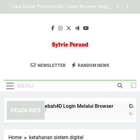
Skip
Kaya787 Link Alternatif dan Sistem Akses yang
to
Lebih Efisien untuk Pengalaman Digital Aman
content
LAE138 Link Alternatif dan Kenyamanan
Pengguna dalam Mengakses Layanan
Panduan Praktis Lebah4D Login Melalui Browser
Cara Daftar Pokemon787 Lewat Browser dengan
Mudah dan Aman untuk Pengguna Baru
Sylvie Peraud
Jelajahi Karya Seni Dan Fotografi Kreatif
Kaya787 Link Alternatif dan Sistem Akses yang
NEWSLETTER
RANDOM NEWS
Lebih Efisien untuk Pengalaman Digital Aman
Dari Sylvie Peraud. Koleksi Unik Yang
LAE138 Link Alternatif dan Kenyamanan
Penuh Inspirasi.
Pengguna dalam Mengakses Layanan
MENU
nduan Praktis Lebah4D Login Melalui Browser
Cara Da
HEADLINES
Months Ago
3 Months A
Home
ketahanan sistem digital