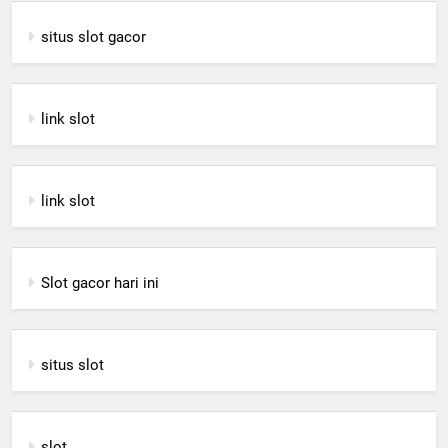
situs slot gacor
link slot
link slot
Slot gacor hari ini
situs slot
slot