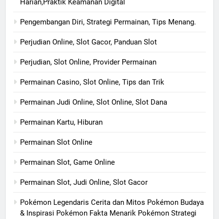
Harian,Praktik Keamanan Digital
Pengembangan Diri, Strategi Permainan, Tips Menang.
Perjudian Online, Slot Gacor, Panduan Slot
Perjudian, Slot Online, Provider Permainan
Permainan Casino, Slot Online, Tips dan Trik
Permainan Judi Online, Slot Online, Slot Dana
Permainan Kartu, Hiburan
Permainan Slot Online
Permainan Slot, Game Online
Permainan Slot, Judi Online, Slot Gacor
Pokémon Legendaris Cerita dan Mitos Pokémon Budaya
& Inspirasi Pokémon Fakta Menarik Pokémon Strategi