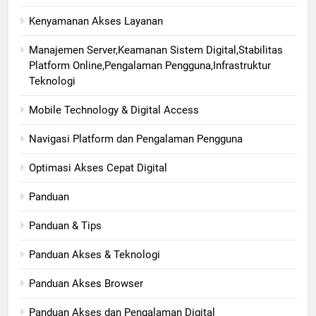
Kenyamanan Akses Layanan
Manajemen Server,Keamanan Sistem Digital,Stabilitas
Platform Online,Pengalaman Pengguna,Infrastruktur
Teknologi
Mobile Technology & Digital Access
Navigasi Platform dan Pengalaman Pengguna
Optimasi Akses Cepat Digital
Panduan
Panduan & Tips
Panduan Akses & Teknologi
Panduan Akses Browser
Panduan Akses dan Pengalaman Digital