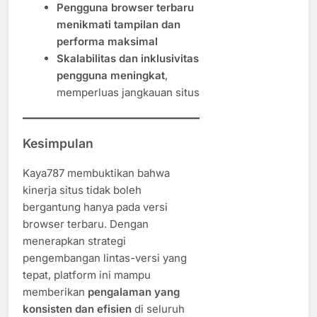
Pengguna browser terbaru
menikmati tampilan dan
performa maksimal
Skalabilitas dan inklusivitas
pengguna meningkat
,
memperluas jangkauan situs
Kesimpulan
Kaya787 membuktikan bahwa
kinerja situs tidak boleh
bergantung hanya pada versi
browser terbaru. Dengan
menerapkan strategi
pengembangan lintas-versi yang
tepat, platform ini mampu
memberikan
pengalaman yang
konsisten dan efisien
di seluruh