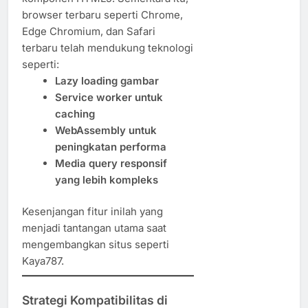
browser terbaru seperti Chrome,
Edge Chromium, dan Safari
terbaru telah mendukung teknologi
seperti:
Lazy loading gambar
Service worker untuk
caching
WebAssembly untuk
peningkatan performa
Media query responsif
yang lebih kompleks
Kesenjangan fitur inilah yang
menjadi tantangan utama saat
mengembangkan situs seperti
Kaya787.
Strategi Kompatibilitas di