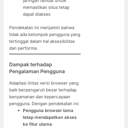
jaringan lambat untuk
memastikan situs tetap
dapat diakses
Pendekatan ini menjamin bahwa
tidak ada kelompok pengguna yang
tertinggal dalam hal aksesibilitas
dan performa.
Dampak terhadap
Pengalaman Pengguna
Adaptasi lintas versi browser yang
baik berpengaruh besar terhadap
kenyamanan dan kepercayaan
pengguna. Dengan pendekatan ini:
Pengguna browser lama
tetap mendapatkan akses
ke fitur utama