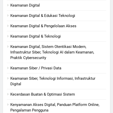
Keamanan Digital
Keamanan Digital & Edukasi Teknologi
Keamanan Digital & Pengelolaan Akses
Keamanan Digital & Teknologi
Keamanan Digital, Sistem Otentikasi Modern,
Infrastruktur Siber, Teknologi AI dalam Keamanan,
Praktik Cybersecurity
Keamanan Siber / Privasi Data
Keamanan Siber, Teknologi Informasi, Infrastruktur
Digital
Kecerdasan Buatan & Optimasi Sistem
Kenyamanan Akses Digital, Panduan Platform Online,
Pengalaman Pengguna