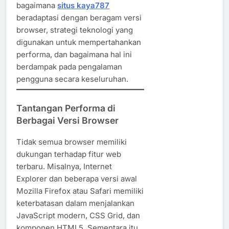
bagaimana
situs kaya787
beradaptasi dengan beragam versi
browser, strategi teknologi yang
digunakan untuk mempertahankan
performa, dan bagaimana hal ini
berdampak pada pengalaman
pengguna secara keseluruhan.
Tantangan Performa di
Berbagai Versi Browser
Tidak semua browser memiliki
dukungan terhadap fitur web
terbaru. Misalnya, Internet
Explorer dan beberapa versi awal
Mozilla Firefox atau Safari memiliki
keterbatasan dalam menjalankan
JavaScript modern, CSS Grid, dan
komponen HTML5. Sementara itu,