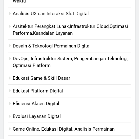
Waktu
Analisis UX dan Interaksi Slot Digital
Arsitektur Perangkat Lunak,Infrastruktur Cloud,Optimasi
Performa,Keandalan Layanan
Desain & Teknologi Permainan Digital
DevOps, Infrastruktur Sistem, Pengembangan Teknologi,
Optimasi Platform
Edukasi Game & Skill Dasar
Edukasi Platform Digital
Efisiensi Akses Digital
Evolusi Layanan Digital
Game Online, Edukasi Digital, Analisis Permainan