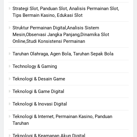
Strategi Slot, Panduan Slot, Analisis Permainan Slot,
Tips Bermain Kasino, Edukasi Slot
Struktur Permainan Digital,Analisis Sistem
Mesin,Observasi Jangka Panjang,Dinamika Slot
Online,Studi Konsistensi Permainan
Taruhan Olahraga, Agen Bola, Taruhan Sepak Bola
Technology & Gaming
Teknologi & Desain Game
Teknologi & Game Digital
Teknologi & Inovasi Digital
Teknologi & Internet, Permainan Kasino, Panduan
Taruhan
Teknologi & Keamanan Akun Digital