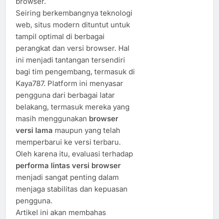
browser.
Seiring berkembangnya teknologi
web, situs modern dituntut untuk
tampil optimal di berbagai
perangkat dan versi browser. Hal
ini menjadi tantangan tersendiri
bagi tim pengembang, termasuk di
Kaya787. Platform ini menyasar
pengguna dari berbagai latar
belakang, termasuk mereka yang
masih menggunakan
browser
versi lama
maupun yang telah
memperbarui ke versi terbaru.
Oleh karena itu, evaluasi terhadap
performa lintas versi browser
menjadi sangat penting dalam
menjaga stabilitas dan kepuasan
pengguna.
Artikel ini akan membahas