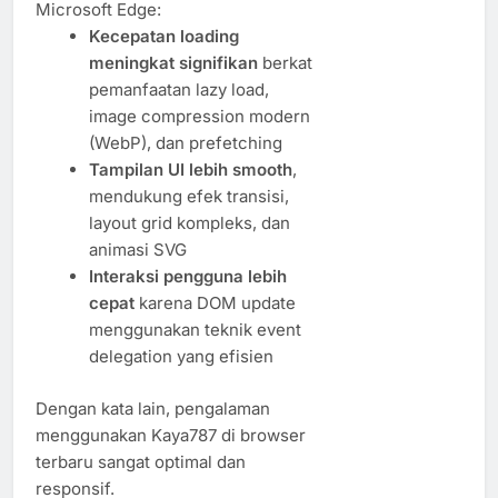
Microsoft Edge:
Kecepatan loading
meningkat signifikan
berkat
pemanfaatan lazy load,
image compression modern
(WebP), dan prefetching
Tampilan UI lebih smooth
,
mendukung efek transisi,
layout grid kompleks, dan
animasi SVG
Interaksi pengguna lebih
cepat
karena DOM update
menggunakan teknik event
delegation yang efisien
Dengan kata lain, pengalaman
menggunakan Kaya787 di browser
terbaru sangat optimal dan
responsif.