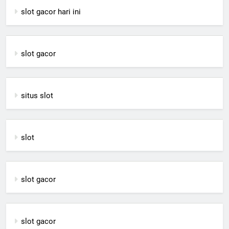
slot gacor hari ini
slot gacor
situs slot
slot
slot gacor
slot gacor