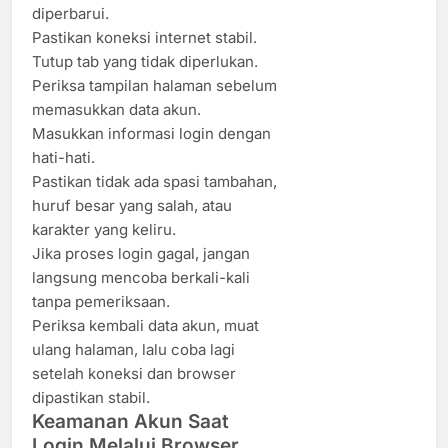
diperbarui.
Pastikan koneksi internet stabil.
Tutup tab yang tidak diperlukan.
Periksa tampilan halaman sebelum
memasukkan data akun.
Masukkan informasi login dengan
hati-hati.
Pastikan tidak ada spasi tambahan,
huruf besar yang salah, atau
karakter yang keliru.
Jika proses login gagal, jangan
langsung mencoba berkali-kali
tanpa pemeriksaan.
Periksa kembali data akun, muat
ulang halaman, lalu coba lagi
setelah koneksi dan browser
dipastikan stabil.
Keamanan Akun Saat
Login Melalui Browser