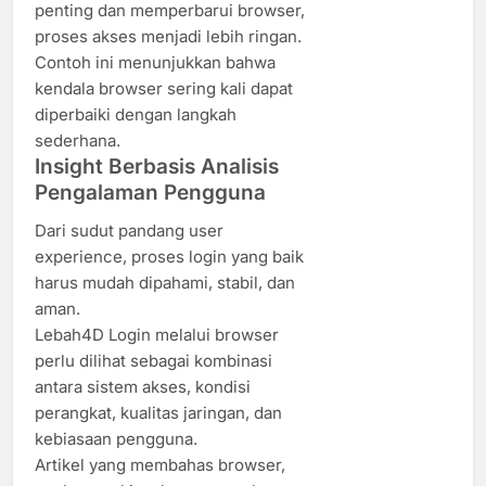
penting dan memperbarui browser,
proses akses menjadi lebih ringan.
Contoh ini menunjukkan bahwa
kendala browser sering kali dapat
diperbaiki dengan langkah
sederhana.
Insight Berbasis Analisis
Pengalaman Pengguna
Dari sudut pandang user
experience, proses login yang baik
harus mudah dipahami, stabil, dan
aman.
Lebah4D Login melalui browser
perlu dilihat sebagai kombinasi
antara sistem akses, kondisi
perangkat, kualitas jaringan, dan
kebiasaan pengguna.
Artikel yang membahas browser,