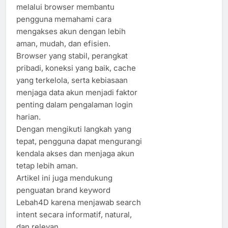
melalui browser membantu
pengguna memahami cara
mengakses akun dengan lebih
aman, mudah, dan efisien.
Browser yang stabil, perangkat
pribadi, koneksi yang baik, cache
yang terkelola, serta kebiasaan
menjaga data akun menjadi faktor
penting dalam pengalaman login
harian.
Dengan mengikuti langkah yang
tepat, pengguna dapat mengurangi
kendala akses dan menjaga akun
tetap lebih aman.
Artikel ini juga mendukung
penguatan brand keyword
Lebah4D karena menjawab search
intent secara informatif, natural,
dan relevan.