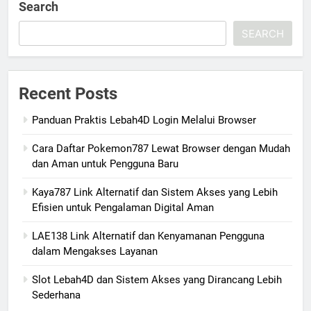
Search
SEARCH
Recent Posts
Panduan Praktis Lebah4D Login Melalui Browser
Cara Daftar Pokemon787 Lewat Browser dengan Mudah
dan Aman untuk Pengguna Baru
Kaya787 Link Alternatif dan Sistem Akses yang Lebih
Efisien untuk Pengalaman Digital Aman
LAE138 Link Alternatif dan Kenyamanan Pengguna
dalam Mengakses Layanan
Slot Lebah4D dan Sistem Akses yang Dirancang Lebih
Sederhana