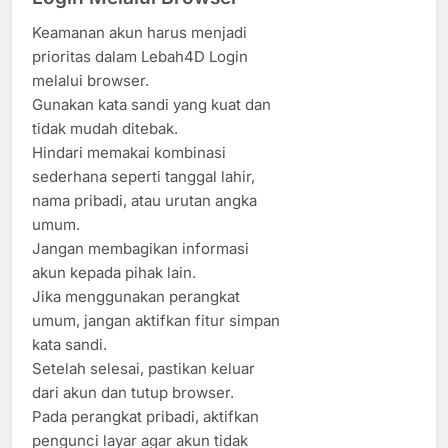
Keamanan akun harus menjadi
prioritas dalam Lebah4D Login
melalui browser.
Gunakan kata sandi yang kuat dan
tidak mudah ditebak.
Hindari memakai kombinasi
sederhana seperti tanggal lahir,
nama pribadi, atau urutan angka
umum.
Jangan membagikan informasi
akun kepada pihak lain.
Jika menggunakan perangkat
umum, jangan aktifkan fitur simpan
kata sandi.
Setelah selesai, pastikan keluar
dari akun dan tutup browser.
Pada perangkat pribadi, aktifkan
pengunci layar agar akun tidak