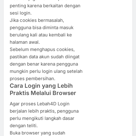
penting karena berkaitan dengan
sesi login.
Jika cookies bermasalah,
pengguna bisa diminta masuk
berulang kali atau kembali ke
halaman awal.
Sebelum menghapus cookies,
pastikan data akun sudah diingat
dengan benar karena pengguna
mungkin perlu login ulang setelah
proses pembersihan.
Cara Login yang Lebih
Praktis Melalui Browser
Agar proses Lebah4D Login
berjalan lebih praktis, pengguna
perlu mengikuti langkah dasar
dengan teliti.
Buka browser yang sudah