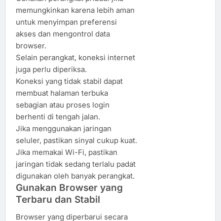
memungkinkan karena lebih aman
untuk menyimpan preferensi
akses dan mengontrol data
browser.
Selain perangkat, koneksi internet
juga perlu diperiksa.
Koneksi yang tidak stabil dapat
membuat halaman terbuka
sebagian atau proses login
berhenti di tengah jalan.
Jika menggunakan jaringan
seluler, pastikan sinyal cukup kuat.
Jika memakai Wi-Fi, pastikan
jaringan tidak sedang terlalu padat
digunakan oleh banyak perangkat.
Gunakan Browser yang
Terbaru dan Stabil
Browser yang diperbarui secara