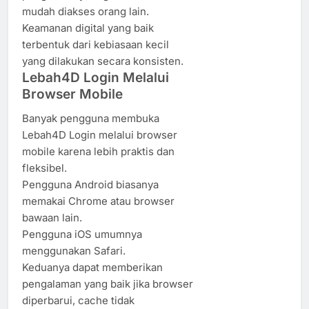
mudah diakses orang lain.
Keamanan digital yang baik
terbentuk dari kebiasaan kecil
yang dilakukan secara konsisten.
Lebah4D Login Melalui
Browser Mobile
Banyak pengguna membuka
Lebah4D Login melalui browser
mobile karena lebih praktis dan
fleksibel.
Pengguna Android biasanya
memakai Chrome atau browser
bawaan lain.
Pengguna iOS umumnya
menggunakan Safari.
Keduanya dapat memberikan
pengalaman yang baik jika browser
diperbarui, cache tidak