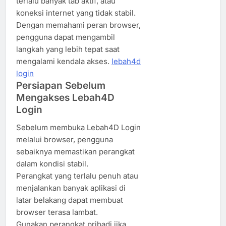
terlalu banyak tab aktif, atau
koneksi internet yang tidak stabil.
Dengan memahami peran browser,
pengguna dapat mengambil
langkah yang lebih tepat saat
mengalami kendala akses.
lebah4d
login
Persiapan Sebelum
Mengakses Lebah4D
Login
Sebelum membuka Lebah4D Login
melalui browser, pengguna
sebaiknya memastikan perangkat
dalam kondisi stabil.
Perangkat yang terlalu penuh atau
menjalankan banyak aplikasi di
latar belakang dapat membuat
browser terasa lambat.
Gunakan perangkat pribadi jika