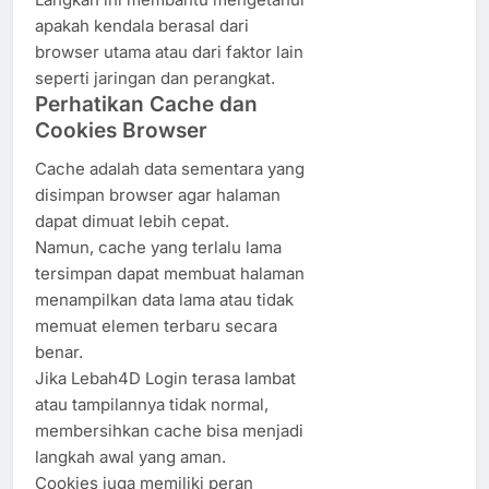
apakah kendala berasal dari
browser utama atau dari faktor lain
seperti jaringan dan perangkat.
Perhatikan Cache dan
Cookies Browser
Cache adalah data sementara yang
disimpan browser agar halaman
dapat dimuat lebih cepat.
Namun, cache yang terlalu lama
tersimpan dapat membuat halaman
menampilkan data lama atau tidak
memuat elemen terbaru secara
benar.
Jika Lebah4D Login terasa lambat
atau tampilannya tidak normal,
membersihkan cache bisa menjadi
langkah awal yang aman.
Cookies juga memiliki peran