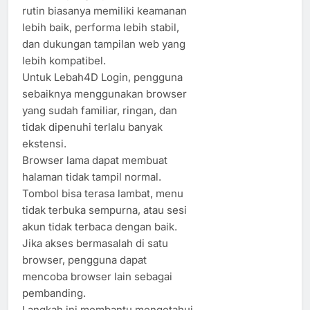
rutin biasanya memiliki keamanan
lebih baik, performa lebih stabil,
dan dukungan tampilan web yang
lebih kompatibel.
Untuk Lebah4D Login, pengguna
sebaiknya menggunakan browser
yang sudah familiar, ringan, dan
tidak dipenuhi terlalu banyak
ekstensi.
Browser lama dapat membuat
halaman tidak tampil normal.
Tombol bisa terasa lambat, menu
tidak terbuka sempurna, atau sesi
akun tidak terbaca dengan baik.
Jika akses bermasalah di satu
browser, pengguna dapat
mencoba browser lain sebagai
pembanding.
Langkah ini membantu mengetahui