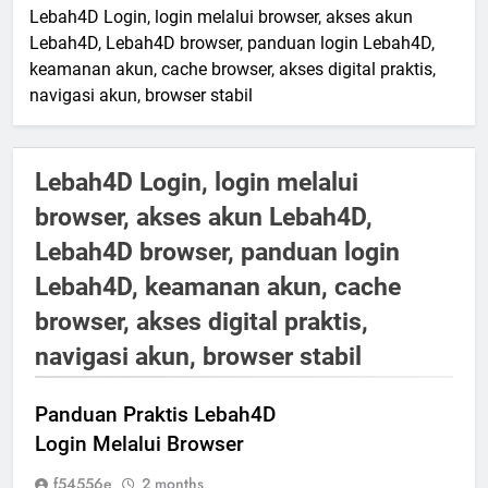
Lebah4D Login, login melalui browser, akses akun
Lebah4D, Lebah4D browser, panduan login Lebah4D,
keamanan akun, cache browser, akses digital praktis,
navigasi akun, browser stabil
Lebah4D Login, login melalui
browser, akses akun Lebah4D,
Lebah4D browser, panduan login
Lebah4D, keamanan akun, cache
browser, akses digital praktis,
navigasi akun, browser stabil
Panduan Praktis Lebah4D
Login Melalui Browser
f54556e
2 months