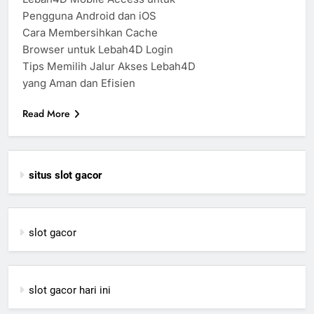
Pengguna Android dan iOS
Cara Membersihkan Cache
Browser untuk Lebah4D Login
Tips Memilih Jalur Akses Lebah4D
yang Aman dan Efisien
Read More
situs slot gacor
slot gacor
slot gacor hari ini