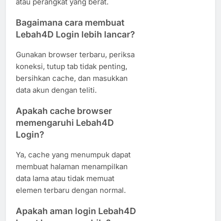
atau perangkat yang berat.
Bagaimana cara membuat
Lebah4D Login lebih lancar?
Gunakan browser terbaru, periksa
koneksi, tutup tab tidak penting,
bersihkan cache, dan masukkan
data akun dengan teliti.
Apakah cache browser
memengaruhi Lebah4D
Login?
Ya, cache yang menumpuk dapat
membuat halaman menampilkan
data lama atau tidak memuat
elemen terbaru dengan normal.
Apakah aman login Lebah4D