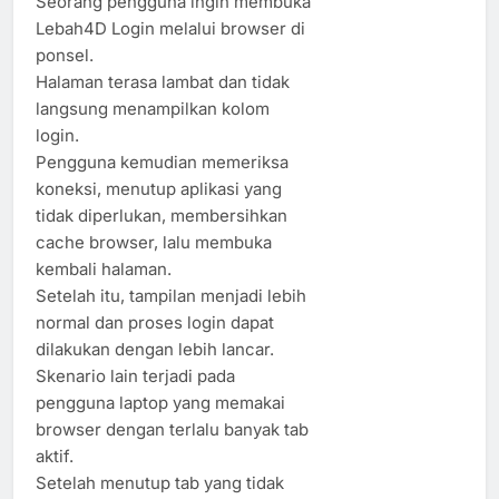
Seorang pengguna ingin membuka
Lebah4D Login melalui browser di
ponsel.
Halaman terasa lambat dan tidak
langsung menampilkan kolom
login.
Pengguna kemudian memeriksa
koneksi, menutup aplikasi yang
tidak diperlukan, membersihkan
cache browser, lalu membuka
kembali halaman.
Setelah itu, tampilan menjadi lebih
normal dan proses login dapat
dilakukan dengan lebih lancar.
Skenario lain terjadi pada
pengguna laptop yang memakai
browser dengan terlalu banyak tab
aktif.
Setelah menutup tab yang tidak