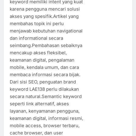
keyword memiliki intent yang kuat
karena pengguna mencari solusi
akses yang spesifik.Artikel yang
membahas topik ini perlu
menjawab kebutuhan navigational
dan informational secara
seimbang.Pembahasan sebaiknya
mencakup akses fleksibel,
keamanan digital, pengalaman
mobile, kendala umum, dan cara
membaca informasi secara bijak.
Dari sisi SEO, penguatan brand
keyword LAE138 perlu dilakukan
secara natural.Semantic keyword
seperti link alternatif, akses
layanan, kenyamanan pengguna,
keamanan digital, informasi resmi,
mobile access, browser terbaru,
cache browser, dan user