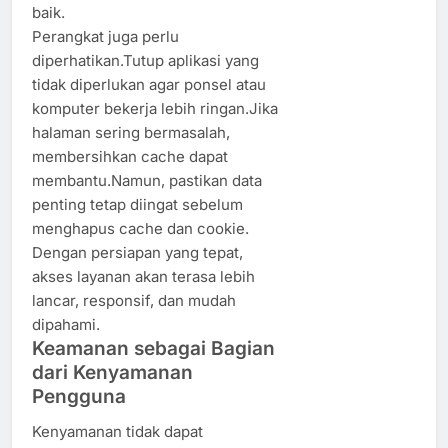
baik.
Perangkat juga perlu
diperhatikan.Tutup aplikasi yang
tidak diperlukan agar ponsel atau
komputer bekerja lebih ringan.Jika
halaman sering bermasalah,
membersihkan cache dapat
membantu.Namun, pastikan data
penting tetap diingat sebelum
menghapus cache dan cookie.
Dengan persiapan yang tepat,
akses layanan akan terasa lebih
lancar, responsif, dan mudah
dipahami.
Keamanan sebagai Bagian
dari Kenyamanan
Pengguna
Kenyamanan tidak dapat