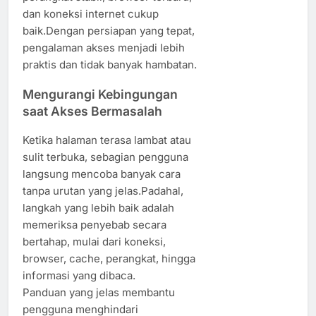
dan koneksi internet cukup
baik.Dengan persiapan yang tepat,
pengalaman akses menjadi lebih
praktis dan tidak banyak hambatan.
Mengurangi Kebingungan
saat Akses Bermasalah
Ketika halaman terasa lambat atau
sulit terbuka, sebagian pengguna
langsung mencoba banyak cara
tanpa urutan yang jelas.Padahal,
langkah yang lebih baik adalah
memeriksa penyebab secara
bertahap, mulai dari koneksi,
browser, cache, perangkat, hingga
informasi yang dibaca.
Panduan yang jelas membantu
pengguna menghindari