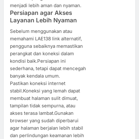
menjadi lebih aman dan nyaman.
Persiapan agar Akses
Layanan Lebih Nyaman
Sebelum menggunakan atau
memahami LAE138 link alternatif,
pengguna sebaiknya memastikan
perangkat dan koneksi dalam
kondisi baik.Persiapan ini
sederhana, tetapi dapat mencegah
banyak kendala umum.
Pastikan koneksi internet
stabil.Koneksi yang lemah dapat
membuat halaman sulit dimuat,
tampilan tidak sempurna, atau
akses terasa lambat.Gunakan
browser yang sudah diperbarui
agar halaman berjalan lebih stabil
dan perlindungan keamanan lebih