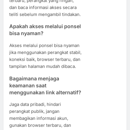
terbaru, perangkat yang ringan,
dan baca informasi akses secara
teliti sebelum mengambil tindakan.
Apakah akses melalui ponsel
bisa nyaman?
Akses melalui ponsel bisa nyaman
jika menggunakan perangkat stabil,
koneksi baik, browser terbaru, dan
tampilan halaman mudah dibaca.
Bagaimana menjaga
keamanan saat
menggunakan link alternatif?
Jaga data pribadi, hindari
perangkat publik, jangan
membagikan informasi akun,
gunakan browser terbaru, dan