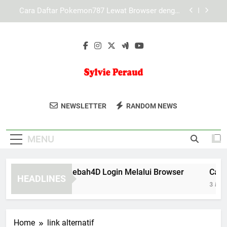
Skip
Kaya787 Link Alternatif dan Sistem Akses yang
to
Lebih Efisien untuk Pengalaman Digital Aman
content
LAE138 Link Alternatif dan Kenyamanan
Pengguna dalam Mengakses Layanan
Panduan Praktis Lebah4D Login Melalui Browser
Cara Daftar Pokemon787 Lewat Browser dengan
Mudah dan Aman untuk Pengguna Baru
Sylvie Peraud
Jelajahi Karya Seni Dan Fotografi Kreatif
Kaya787 Link Alternatif dan Sistem Akses yang
NEWSLETTER
RANDOM NEWS
Lebih Efisien untuk Pengalaman Digital Aman
Dari Sylvie Peraud. Koleksi Unik Yang
LAE138 Link Alternatif dan Kenyamanan
Penuh Inspirasi.
Pengguna dalam Mengakses Layanan
MENU
nduan Praktis Lebah4D Login Melalui Browser
Cara Daf
HEADLINES
onths Ago
3 Months A
Home
link alternatif