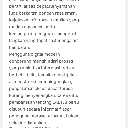
berarti akses cepat.Kenyamanan
juga berkaitan dengan rasa aman,
kejelasan informasi, tampilan yang
mudah dipahami, serta
kemampuan pengguna mengenali
langkah yang tepat saat mengalami
hambatan.
Pengguna digital modern
cenderung menghindari proses
yang rumit.Jika informasi terlalu
berbelit-belit, tampilan tidak jelas,
atau instruksi membingungkan,
pengalaman akses dapat terasa
kurang menyenangkan.Karena itu,
pembahasan tentang LAE138 perlu
disusun secara informatif agar
pengguna merasa terbantu, bukan
sekadar diarahkan.