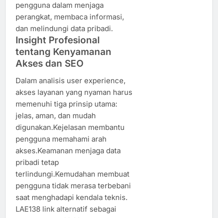
pengguna dalam menjaga
perangkat, membaca informasi,
dan melindungi data pribadi.
Insight Profesional
tentang Kenyamanan
Akses dan SEO
Dalam analisis user experience,
akses layanan yang nyaman harus
memenuhi tiga prinsip utama:
jelas, aman, dan mudah
digunakan.Kejelasan membantu
pengguna memahami arah
akses.Keamanan menjaga data
pribadi tetap
terlindungi.Kemudahan membuat
pengguna tidak merasa terbebani
saat menghadapi kendala teknis.
LAE138 link alternatif sebagai