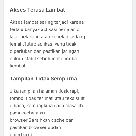
Akses Terasa Lambat
Akses lambat sering terjadi karena
terlalu banyak aplikasi berjalan di
latar belakang atau koneksi sedang
lemah.Tutup aplikasi yang tidak
diperlukan dan pastikan jaringan
cukup stabil sebelum mencoba
kembali.
Tampilan Tidak Sempurna
Jika tampilan halaman tidak rapi,
tombol tidak terlihat, atau teks sulit
dibaca, kemungkinan ada masalah
pada cache atau
browser.Bersihkan cache dan
pastikan browser sudah
diperbarui.