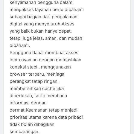
kenyamanan pengguna dalam
mengakses layanan perlu dipahami
sebagai bagian dari pengalaman
digital yang menyeluruh.Akses
yang baik bukan hanya cepat,
tetapi juga jelas, aman, dan mudah
dipahami.
Pengguna dapat membuat akses
lebih nyaman dengan memastikan
koneksi stabil, menggunakan
browser terbaru, menjaga
perangkat tetap ringan,
membersihkan cache jika
diperlukan, serta membaca
informasi dengan
cermat.Keamanan tetap menjadi
prioritas utama karena data pribadi
tidak boleh dibagikan
sembarangan.