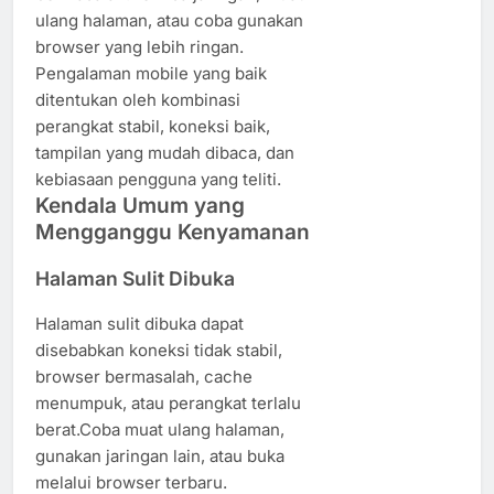
ulang halaman, atau coba gunakan
browser yang lebih ringan.
Pengalaman mobile yang baik
ditentukan oleh kombinasi
perangkat stabil, koneksi baik,
tampilan yang mudah dibaca, dan
kebiasaan pengguna yang teliti.
Kendala Umum yang
Mengganggu Kenyamanan
Halaman Sulit Dibuka
Halaman sulit dibuka dapat
disebabkan koneksi tidak stabil,
browser bermasalah, cache
menumpuk, atau perangkat terlalu
berat.Coba muat ulang halaman,
gunakan jaringan lain, atau buka
melalui browser terbaru.