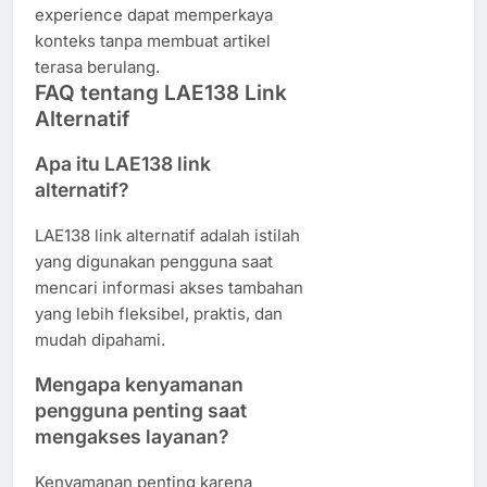
experience dapat memperkaya
konteks tanpa membuat artikel
terasa berulang.
FAQ tentang LAE138 Link
Alternatif
Apa itu LAE138 link
alternatif?
LAE138 link alternatif adalah istilah
yang digunakan pengguna saat
mencari informasi akses tambahan
yang lebih fleksibel, praktis, dan
mudah dipahami.
Mengapa kenyamanan
pengguna penting saat
mengakses layanan?
Kenyamanan penting karena