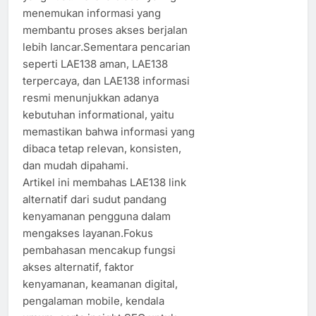
menemukan informasi yang
membantu proses akses berjalan
lebih lancar.Sementara pencarian
seperti LAE138 aman, LAE138
terpercaya, dan LAE138 informasi
resmi menunjukkan adanya
kebutuhan informational, yaitu
memastikan bahwa informasi yang
dibaca tetap relevan, konsisten,
dan mudah dipahami.
Artikel ini membahas LAE138 link
alternatif dari sudut pandang
kenyamanan pengguna dalam
mengakses layanan.Fokus
pembahasan mencakup fungsi
akses alternatif, faktor
kenyamanan, keamanan digital,
pengalaman mobile, kendala