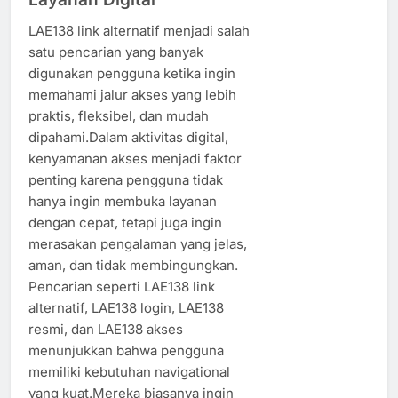
LAE138 link alternatif menjadi salah
satu pencarian yang banyak
digunakan pengguna ketika ingin
memahami jalur akses yang lebih
praktis, fleksibel, dan mudah
dipahami.Dalam aktivitas digital,
kenyamanan akses menjadi faktor
penting karena pengguna tidak
hanya ingin membuka layanan
dengan cepat, tetapi juga ingin
merasakan pengalaman yang jelas,
aman, dan tidak membingungkan.
Pencarian seperti LAE138 link
alternatif, LAE138 login, LAE138
resmi, dan LAE138 akses
menunjukkan bahwa pengguna
memiliki kebutuhan navigational
yang kuat.Mereka biasanya ingin