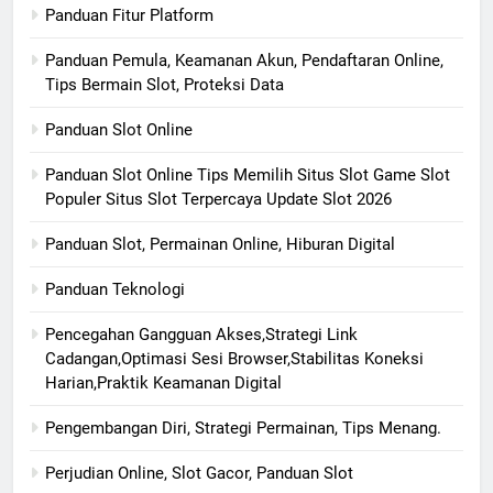
Panduan Fitur Platform
Panduan Pemula, Keamanan Akun, Pendaftaran Online,
Tips Bermain Slot, Proteksi Data
Panduan Slot Online
Panduan Slot Online Tips Memilih Situs Slot Game Slot
Populer Situs Slot Terpercaya Update Slot 2026
Panduan Slot, Permainan Online, Hiburan Digital
Panduan Teknologi
Pencegahan Gangguan Akses,Strategi Link
Cadangan,Optimasi Sesi Browser,Stabilitas Koneksi
Harian,Praktik Keamanan Digital
Pengembangan Diri, Strategi Permainan, Tips Menang.
Perjudian Online, Slot Gacor, Panduan Slot