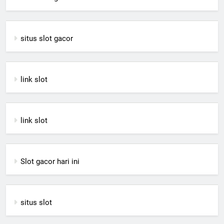
situs slot gacor
link slot
link slot
Slot gacor hari ini
situs slot