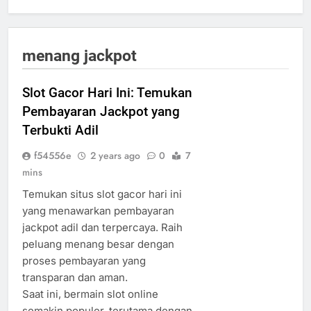
menang jackpot
Slot Gacor Hari Ini: Temukan
Pembayaran Jackpot yang
Terbukti Adil
f54556e
2 years ago
0
7
mins
Temukan situs slot gacor hari ini
yang menawarkan pembayaran
jackpot adil dan terpercaya. Raih
peluang menang besar dengan
proses pembayaran yang
transparan dan aman.
Saat ini, bermain slot online
semakin populer, terutama dengan