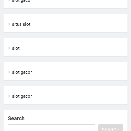
slot gacor
situs slot
slot
slot gacor
slot gacor
Search
SEARCH