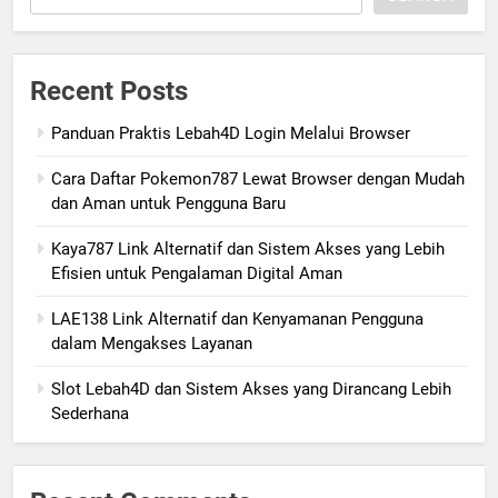
Recent Posts
Panduan Praktis Lebah4D Login Melalui Browser
Cara Daftar Pokemon787 Lewat Browser dengan Mudah
dan Aman untuk Pengguna Baru
Kaya787 Link Alternatif dan Sistem Akses yang Lebih
Efisien untuk Pengalaman Digital Aman
LAE138 Link Alternatif dan Kenyamanan Pengguna
dalam Mengakses Layanan
Slot Lebah4D dan Sistem Akses yang Dirancang Lebih
Sederhana