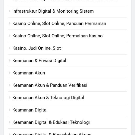
Infrastruktur Digital & Monitoring Sistem
Kasino Online, Slot Online, Panduan Permainan
Kasino Online, Slot Online, Permainan Kasino
Kasino, Judi Online, Slot
Keamanan & Privasi Digital
Keamanan Akun
Keamanan Akun & Panduan Verifikasi
Keamanan Akun & Teknologi Digital
Keamanan Digital
Keamanan Digital & Edukasi Teknologi
Keamanan Digital & Pengelolaan Akses