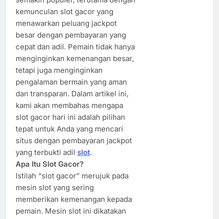
kemunculan slot gacor yang
menawarkan peluang jackpot
besar dengan pembayaran yang
cepat dan adil. Pemain tidak hanya
menginginkan kemenangan besar,
tetapi juga menginginkan
pengalaman bermain yang aman
dan transparan. Dalam artikel ini,
kami akan membahas mengapa
slot gacor hari ini adalah pilihan
tepat untuk Anda yang mencari
situs dengan pembayaran jackpot
yang terbukti adil
slot
.
Apa Itu Slot Gacor?
Istilah “slot gacor” merujuk pada
mesin slot yang sering
memberikan kemenangan kepada
pemain. Mesin slot ini dikatakan