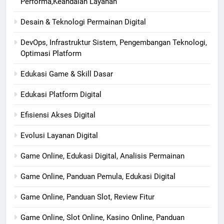
Performa,Keandalan Layanan
Desain & Teknologi Permainan Digital
DevOps, Infrastruktur Sistem, Pengembangan Teknologi,
Optimasi Platform
Edukasi Game & Skill Dasar
Edukasi Platform Digital
Efisiensi Akses Digital
Evolusi Layanan Digital
Game Online, Edukasi Digital, Analisis Permainan
Game Online, Panduan Pemula, Edukasi Digital
Game Online, Panduan Slot, Review Fitur
Game Online, Slot Online, Kasino Online, Panduan