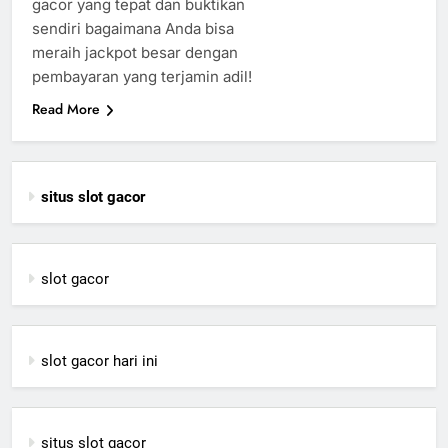
gacor yang tepat dan buktikan
sendiri bagaimana Anda bisa
meraih jackpot besar dengan
pembayaran yang terjamin adil!
Read More
situs slot gacor
slot gacor
slot gacor hari ini
situs slot gacor