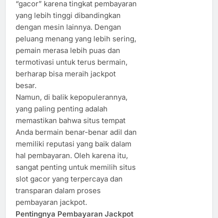
“gacor” karena tingkat pembayaran
yang lebih tinggi dibandingkan
dengan mesin lainnya. Dengan
peluang menang yang lebih sering,
pemain merasa lebih puas dan
termotivasi untuk terus bermain,
berharap bisa meraih jackpot
besar.
Namun, di balik kepopulerannya,
yang paling penting adalah
memastikan bahwa situs tempat
Anda bermain benar-benar adil dan
memiliki reputasi yang baik dalam
hal pembayaran. Oleh karena itu,
sangat penting untuk memilih situs
slot gacor yang terpercaya dan
transparan dalam proses
pembayaran jackpot.
Pentingnya Pembayaran Jackpot