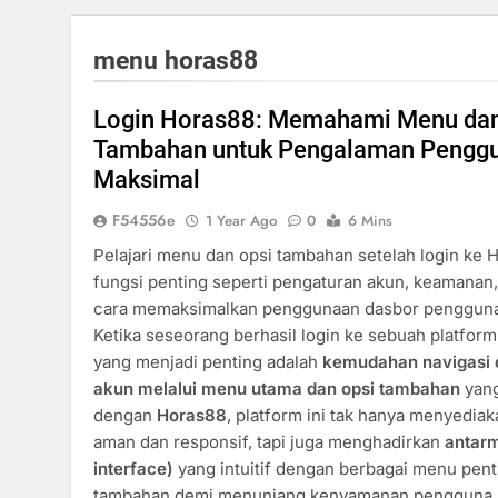
menu horas88
Login Horas88: Memahami Menu dan
Tambahan untuk Pengalaman Pengg
Maksimal
F54556e
1 Year Ago
0
6 Mins
Pelajari menu dan opsi tambahan setelah login ke
fungsi penting seperti pengaturan akun, keamanan, 
cara memaksimalkan penggunaan dasbor pengguna
Ketika seseorang berhasil login ke sebuah platform d
yang menjadi penting adalah
kemudahan navigasi 
akun melalui menu utama dan opsi tambahan
yang
dengan
Horas88
, platform ini tak hanya menyediak
aman dan responsif, tapi juga menghadirkan
antar
interface)
yang intuitif dengan berbagai menu penti
tambahan demi menunjang kenyamanan pengguna.