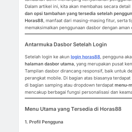
Dalam artikel ini, kita akan membahas secara detail
dan opsi tambahan yang tersedia setelah pengguna
Horas88
, manfaat dari masing-masing fitur, serta t
memaksimalkan penggunaan dasbor dengan aman d
Antarmuka Dasbor Setelah Login
Setelah login ke akun
login horas88
, pengguna aka
halaman dasbor utama
, yang merupakan pusat kend
Tampilan dasbor dirancang responsif, baik untuk 
perangkat mobile. Di bagian atas biasanya terdapat
di bagian samping atau dropdown terdapat
menu-m
mencakup berbagai fungsi personalisasi dan keam
Menu Utama yang Tersedia di Horas88
1.
Profil Pengguna