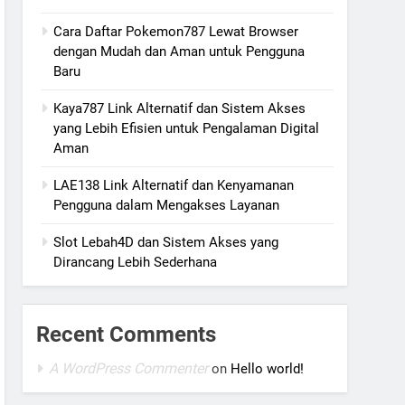
Cara Daftar Pokemon787 Lewat Browser
dengan Mudah dan Aman untuk Pengguna
Baru
Kaya787 Link Alternatif dan Sistem Akses
yang Lebih Efisien untuk Pengalaman Digital
Aman
LAE138 Link Alternatif dan Kenyamanan
Pengguna dalam Mengakses Layanan
Slot Lebah4D dan Sistem Akses yang
Dirancang Lebih Sederhana
Recent Comments
A WordPress Commenter
on
Hello world!