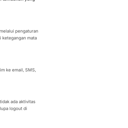
 melalui pengaturan
i ketegangan mata
rim ke email, SMS,
idak ada aktivitas
lupa logout di