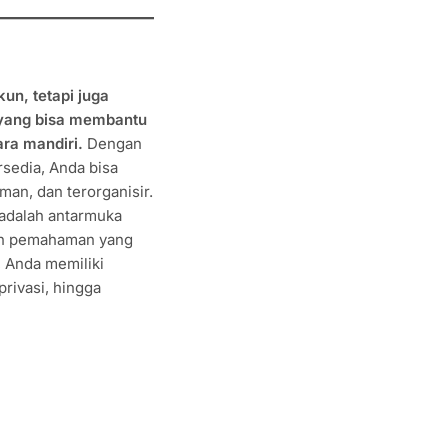
un, tetapi juga
 yang bisa membantu
ra mandiri.
Dengan
sedia, Anda bisa
aman, dan terorganisir.
adalah antarmuka
n pemahaman yang
n, Anda memiliki
rivasi, hingga