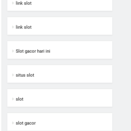
link slot
link slot
Slot gacor hari ini
situs slot
slot
slot gacor