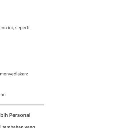
u ini, seperti:
 menyediakan:
ari
bih Personal
i tambahan yang