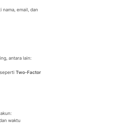
i nama, email, dan
g, antara lain:
seperti
Two-Factor
 akun:
 dan waktu