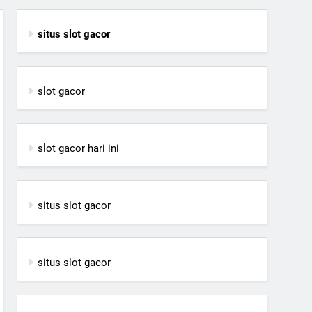
situs slot gacor
slot gacor
slot gacor hari ini
situs slot gacor
situs slot gacor