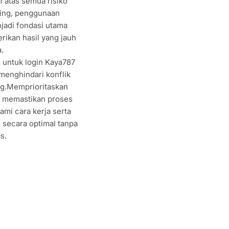
 atas semua risiko
hing, penggunaan
jadi fondasi utama
rikan hasil yang jauh
.
untuk login Kaya787
 menghindari konflik
ng.Memprioritaskan
u memastikan proses
ami cara kerja serta
 secara optimal tanpa
s.