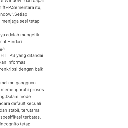
vate Window” dan dapat
ift+P.Sementara itu,
indow”.Setiap
 menjaga sesi tetap
nya adalah mengetik
mat.Hindari
aga
 HTTPS yang ditandai
an informasi
renkripsi dengan baik
nimalkan gangguan
at memengaruhi proses
ting.Dalam mode
ecara default kecuali
dan stabil, terutama
pesifikasi terbatas.
incognito tetap