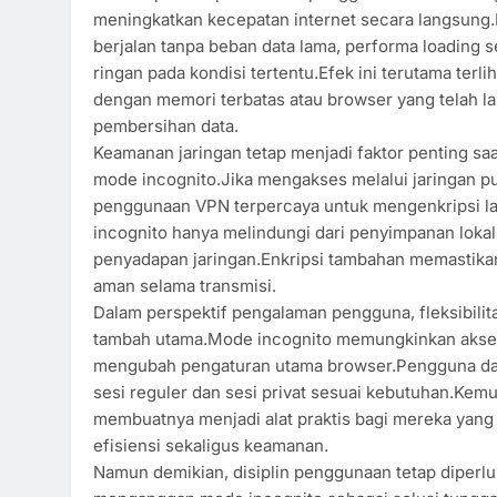
meningkatkan kecepatan internet secara langsung
berjalan tanpa beban data lama, performa loading se
ringan pada kondisi tertentu.Efek ini terutama terli
dengan memori terbatas atau browser yang telah l
pembersihan data.
Keamanan jaringan tetap menjadi faktor penting s
mode incognito.Jika mengakses melalui jaringan p
penggunaan VPN terpercaya untuk mengenkripsi lal
incognito hanya melindungi dari penyimpanan lokal,
penyadapan jaringan.Enkripsi tambahan memastikan
aman selama transmisi.
Dalam perspektif pengalaman pengguna, fleksibilita
tambah utama.Mode incognito memungkinkan akses
mengubah pengaturan utama browser.Pengguna dap
sesi reguler dan sesi privat sesuai kebutuhan.Kemu
membuatnya menjadi alat praktis bagi mereka ya
efisiensi sekaligus keamanan.
Namun demikian, disiplin penggunaan tetap diperl