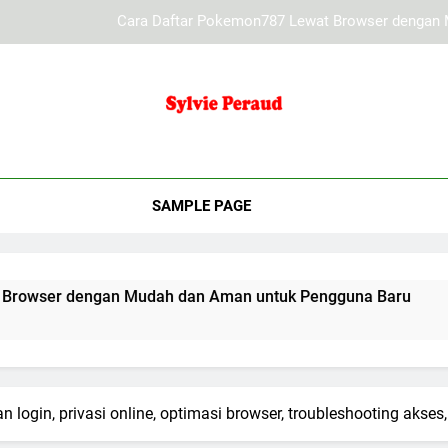
Cara Daftar Pokemon787 Lewat Browser dengan 
Kaya787 Link Alternatif dan Sistem Akses yang Lebih 
LAE138 Link Alternatif dan Kenyaman
vie Peraud
Panduan P
arya Seni Dan Fotografi Kreatif Dari Sylvie Peraud. Koleksi Unik
Cara Daftar Pokemon787 Lewat Browser dengan 
SAMPLE PAGE
Kaya787 Link Alternatif dan Sistem Akses yang Lebih 
LAE138 Link Alternatif dan Kenyaman
ngan Mudah dan Aman untuk Pengguna Baru
Kaya787 Li
3 Months Ago
 login, privasi online, optimasi browser, troubleshooting akses