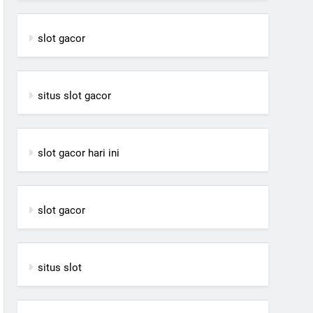
slot gacor
situs slot gacor
slot gacor hari ini
slot gacor
situs slot