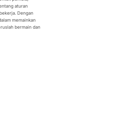
entang aturan
 bekerja. Dengan
 dalam memainkan
ruslah bermain dan