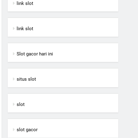
link slot
link slot
Slot gacor hari ini
situs slot
slot
slot gacor