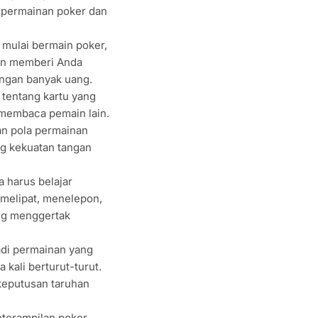
s permainan poker dan
u mulai bermain poker,
akan memberi Anda
angan banyak uang.
 tentang kartu yang
 membaca pemain lain.
an pola permainan
g kekuatan tangan
 harus belajar
 melipat, menelepon,
ing menggertak
adi permainan yang
 kali berturut-turut.
eputusan taruhan
keterampilan poker