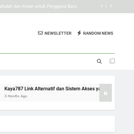
Mudah dan Aman untuk Pengguna Baru
Efisien untuk Pengalaman Digital Aman
an Pengguna dalam Mengakses Layanan
NEWSLETTER
RANDOM NEWS
raktis Lebah4D Login Melalui Browser
 Yang Penuh Inspirasi.
Mudah dan Aman untuk Pengguna Baru
Efisien untuk Pengalaman Digital Aman
an Pengguna dalam Mengakses Layanan
ink Alternatif dan Sistem Akses yang Lebih Efisien untuk Pen
o