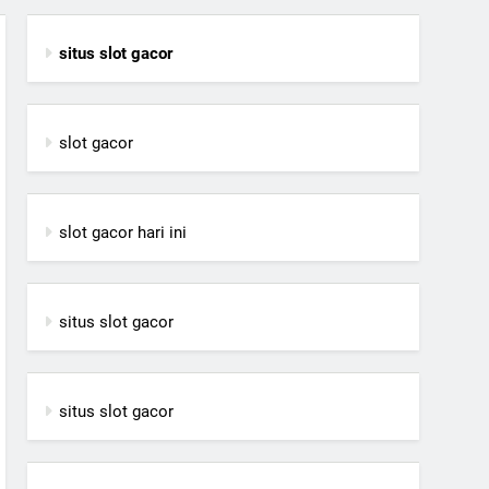
situs slot gacor
slot gacor
slot gacor hari ini
situs slot gacor
situs slot gacor