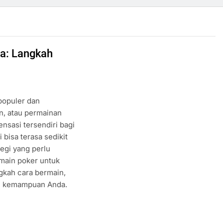
a: Langkah
populer dan
en, atau permainan
sasi tersendiri bagi
bisa terasa sedikit
egi yang perlu
rmain poker untuk
gkah cara bermain,
kan kemampuan Anda.