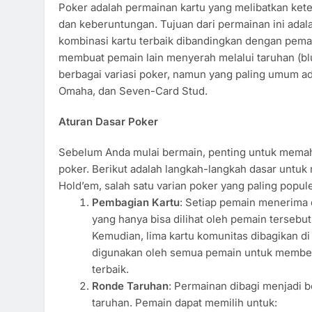
Poker adalah permainan kartu yang melibatkan keter
dan keberuntungan. Tujuan dari permainan ini adal
kombinasi kartu terbaik dibandingkan dengan pemai
membuat pemain lain menyerah melalui taruhan (blu
berbagai variasi poker, namun yang paling umum a
Omaha, dan Seven-Card Stud.
Aturan Dasar Poker
Sebelum Anda mulai bermain, penting untuk memah
poker. Berikut adalah langkah-langkah dasar untu
Hold’em, salah satu varian poker yang paling popule
Pembagian Kartu
: Setiap pemain menerima d
yang hanya bisa dilihat oleh pemain tersebut
Kemudian, lima kartu komunitas dibagikan di
digunakan oleh semua pemain untuk memben
terbaik.
Ronde Taruhan
: Permainan dibagi menjadi 
taruhan. Pemain dapat memilih untuk: