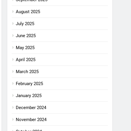
August 2025
July 2025
June 2025
May 2025
April 2025
March 2025
February 2025
January 2025
December 2024
November 2024