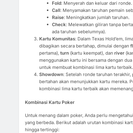
Fold
: Menyerah dan keluar dari ronde.
Call
: Menyamakan taruhan pemain se
Raise
: Meningkatkan jumlah taruhan.
Check
: Melewatkan giliran tanpa berta
ada taruhan sebelumnya).
Kartu Komunitas
: Dalam Texas Hold’em, lim
dibagikan secara bertahap, dimulai dengan
f
pertama),
turn
(kartu keempat), dan
river
(kar
menggunakan kartu ini bersama dengan dua 
untuk membuat kombinasi lima kartu terbaik.
Showdown
: Setelah ronde taruhan terakhir
bertahan akan menunjukkan kartu mereka. 
kombinasi lima kartu terbaik akan memenang
Kombinasi Kartu Poker
Untuk menang dalam poker, Anda perlu mengetahui
yang berbeda. Berikut adalah urutan kombinasi kart
hingga tertinggi: