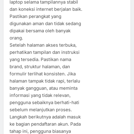
laptop selama tampilannya stabil
dan koneksi internet berjalan baik.
Pastikan perangkat yang
digunakan aman dan tidak sedang
dipakai bersama oleh banyak
orang.
Setelah halaman akses terbuka,
perhatikan tampilan dan instruksi
yang tersedia. Pastikan nama
brand, struktur halaman, dan
formulir terlihat konsisten. Jika
halaman tampak tidak rapi, terlalu
banyak gangguan, atau meminta
informasi yang tidak relevan,
pengguna sebaiknya berhati-hati
sebelum melanjutkan proses.
Langkah berikutnya adalah masuk
ke bagian pendaftaran akun. Pada
tahap ini, pengguna biasanya