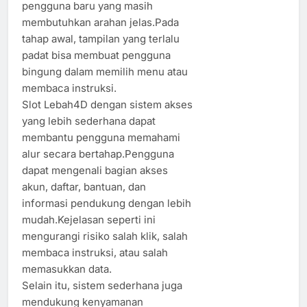
pengguna baru yang masih
membutuhkan arahan jelas.Pada
tahap awal, tampilan yang terlalu
padat bisa membuat pengguna
bingung dalam memilih menu atau
membaca instruksi.
Slot Lebah4D dengan sistem akses
yang lebih sederhana dapat
membantu pengguna memahami
alur secara bertahap.Pengguna
dapat mengenali bagian akses
akun, daftar, bantuan, dan
informasi pendukung dengan lebih
mudah.Kejelasan seperti ini
mengurangi risiko salah klik, salah
membaca instruksi, atau salah
memasukkan data.
Selain itu, sistem sederhana juga
mendukung kenyamanan