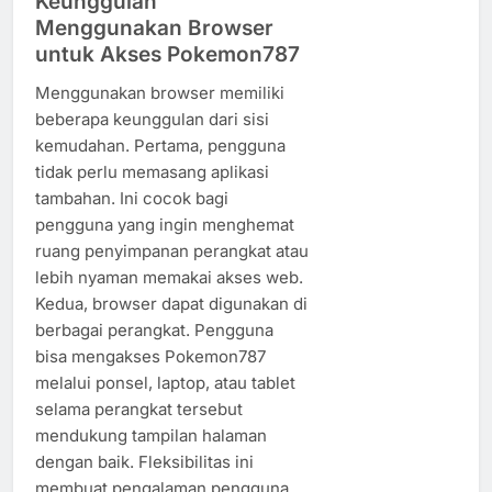
Keunggulan
Menggunakan Browser
untuk Akses Pokemon787
Menggunakan browser memiliki
beberapa keunggulan dari sisi
kemudahan. Pertama, pengguna
tidak perlu memasang aplikasi
tambahan. Ini cocok bagi
pengguna yang ingin menghemat
ruang penyimpanan perangkat atau
lebih nyaman memakai akses web.
Kedua, browser dapat digunakan di
berbagai perangkat. Pengguna
bisa mengakses Pokemon787
melalui ponsel, laptop, atau tablet
selama perangkat tersebut
mendukung tampilan halaman
dengan baik. Fleksibilitas ini
membuat pengalaman pengguna