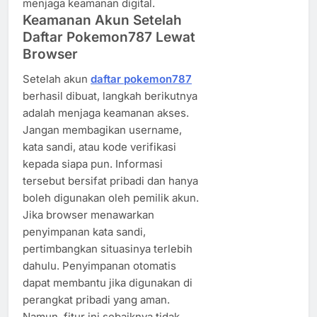
menjaga keamanan digital.
Keamanan Akun Setelah
Daftar Pokemon787 Lewat
Browser
Setelah akun
daftar pokemon787
berhasil dibuat, langkah berikutnya
adalah menjaga keamanan akses.
Jangan membagikan username,
kata sandi, atau kode verifikasi
kepada siapa pun. Informasi
tersebut bersifat pribadi dan hanya
boleh digunakan oleh pemilik akun.
Jika browser menawarkan
penyimpanan kata sandi,
pertimbangkan situasinya terlebih
dahulu. Penyimpanan otomatis
dapat membantu jika digunakan di
perangkat pribadi yang aman.
Namun, fitur ini sebaiknya tidak