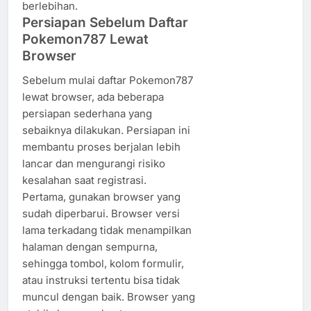
berlebihan.
Persiapan Sebelum Daftar
Pokemon787 Lewat
Browser
Sebelum mulai daftar Pokemon787
lewat browser, ada beberapa
persiapan sederhana yang
sebaiknya dilakukan. Persiapan ini
membantu proses berjalan lebih
lancar dan mengurangi risiko
kesalahan saat registrasi.
Pertama, gunakan browser yang
sudah diperbarui. Browser versi
lama terkadang tidak menampilkan
halaman dengan sempurna,
sehingga tombol, kolom formulir,
atau instruksi tertentu bisa tidak
muncul dengan baik. Browser yang