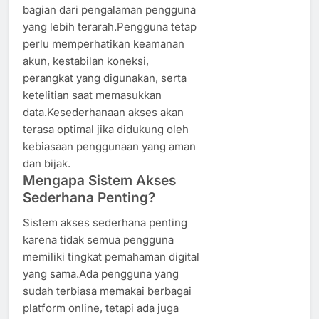
bagian dari pengalaman pengguna
yang lebih terarah.Pengguna tetap
perlu memperhatikan keamanan
akun, kestabilan koneksi,
perangkat yang digunakan, serta
ketelitian saat memasukkan
data.Kesederhanaan akses akan
terasa optimal jika didukung oleh
kebiasaan penggunaan yang aman
dan bijak.
Mengapa Sistem Akses
Sederhana Penting?
Sistem akses sederhana penting
karena tidak semua pengguna
memiliki tingkat pemahaman digital
yang sama.Ada pengguna yang
sudah terbiasa memakai berbagai
platform online, tetapi ada juga