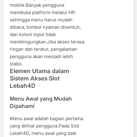
mobile.Banyak pengguna
membuka platform melalui HP,
sehingga menu harus mudah
dibaca, tombol nyaman disentuh,
dan kolom input tidak
membingungkan.Jika akses terasa
ringan dan teratur, pengalaman
pengguna akan menjadi lebih
stabil.
Elemen Utama dalam
Sistem Akses Slot
Lebah4D
Menu Awal yang Mudah
Dipahami
Menu awal adalah bagian pertama
yang dilihat pengguna.Pada Slot
Lebah4D, menu awal yang baik