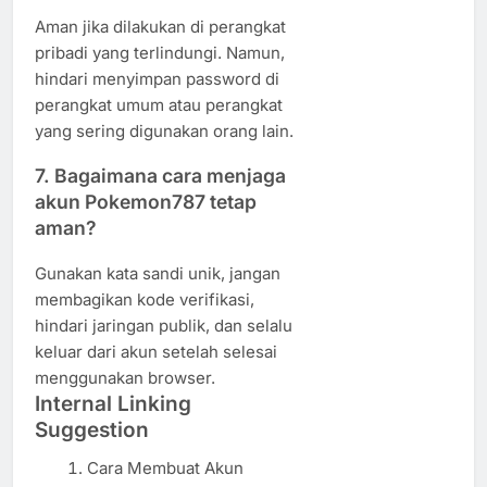
Aman jika dilakukan di perangkat
pribadi yang terlindungi. Namun,
hindari menyimpan password di
perangkat umum atau perangkat
yang sering digunakan orang lain.
7. Bagaimana cara menjaga
akun Pokemon787 tetap
aman?
Gunakan kata sandi unik, jangan
membagikan kode verifikasi,
hindari jaringan publik, dan selalu
keluar dari akun setelah selesai
menggunakan browser.
Internal Linking
Suggestion
Cara Membuat Akun