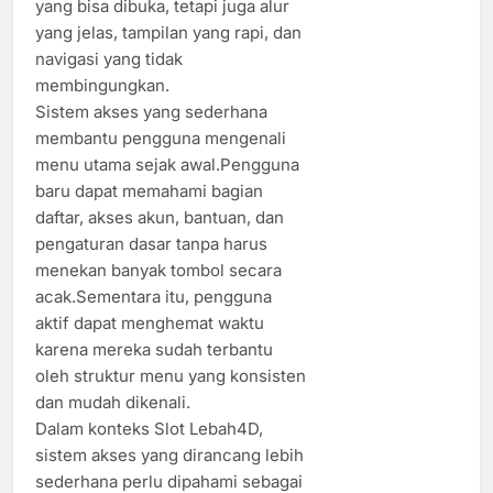
yang bisa dibuka, tetapi juga alur
yang jelas, tampilan yang rapi, dan
navigasi yang tidak
membingungkan.
Sistem akses yang sederhana
membantu pengguna mengenali
menu utama sejak awal.Pengguna
baru dapat memahami bagian
daftar, akses akun, bantuan, dan
pengaturan dasar tanpa harus
menekan banyak tombol secara
acak.Sementara itu, pengguna
aktif dapat menghemat waktu
karena mereka sudah terbantu
oleh struktur menu yang konsisten
dan mudah dikenali.
Dalam konteks Slot Lebah4D,
sistem akses yang dirancang lebih
sederhana perlu dipahami sebagai