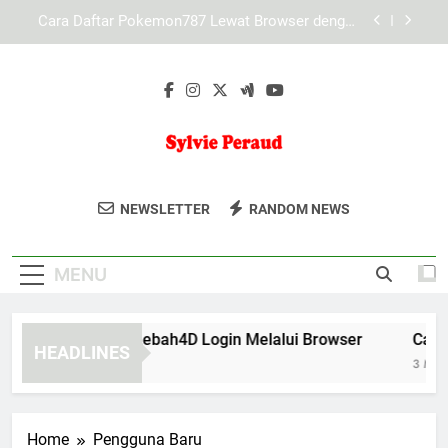
Skip
Kaya787 Link Alternatif dan Sistem Akses yang
to
Lebih Efisien untuk Pengalaman Digital Aman
content
LAE138 Link Alternatif dan Kenyamanan
Pengguna dalam Mengakses Layanan
Panduan Praktis Lebah4D Login Melalui Browser
Cara Daftar Pokemon787 Lewat Browser dengan
Mudah dan Aman untuk Pengguna Baru
Sylvie Peraud
Jelajahi Karya Seni Dan Fotografi Kreatif
Kaya787 Link Alternatif dan Sistem Akses yang
NEWSLETTER
RANDOM NEWS
Lebih Efisien untuk Pengalaman Digital Aman
Dari Sylvie Peraud. Koleksi Unik Yang
LAE138 Link Alternatif dan Kenyamanan
Penuh Inspirasi.
Pengguna dalam Mengakses Layanan
MENU
nduan Praktis Lebah4D Login Melalui Browser
Cara Da
HEADLINES
Months Ago
3 Months A
Home
Pengguna Baru