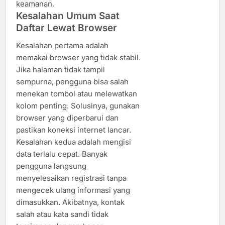
keamanan.
Kesalahan Umum Saat
Daftar Lewat Browser
Kesalahan pertama adalah
memakai browser yang tidak stabil.
Jika halaman tidak tampil
sempurna, pengguna bisa salah
menekan tombol atau melewatkan
kolom penting. Solusinya, gunakan
browser yang diperbarui dan
pastikan koneksi internet lancar.
Kesalahan kedua adalah mengisi
data terlalu cepat. Banyak
pengguna langsung
menyelesaikan registrasi tanpa
mengecek ulang informasi yang
dimasukkan. Akibatnya, kontak
salah atau kata sandi tidak