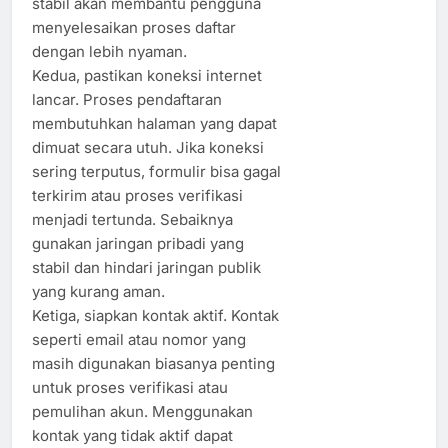
stabil akan membantu pengguna
menyelesaikan proses daftar
dengan lebih nyaman.
Kedua, pastikan koneksi internet
lancar. Proses pendaftaran
membutuhkan halaman yang dapat
dimuat secara utuh. Jika koneksi
sering terputus, formulir bisa gagal
terkirim atau proses verifikasi
menjadi tertunda. Sebaiknya
gunakan jaringan pribadi yang
stabil dan hindari jaringan publik
yang kurang aman.
Ketiga, siapkan kontak aktif. Kontak
seperti email atau nomor yang
masih digunakan biasanya penting
untuk proses verifikasi atau
pemulihan akun. Menggunakan
kontak yang tidak aktif dapat