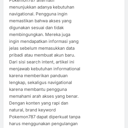
Pokemon787 alternatif
menunjukkan adanya kebutuhan
navigational. Pengguna ingin
memastikan bahwa akses yang
digunakan sesuai dan tidak
membingungkan. Mereka juga
ingin mendapatkan informasi yang
jelas sebelum memasukkan data
pribadi atau membuat akun baru.
Dari sisi search intent, artikel ini
menjawab kebutuhan informational
karena memberikan panduan
lengkap, sekaligus navigational
karena membantu pengguna
memahami arah akses yang benar.
Dengan konten yang rapi dan
natural, brand keyword
Pokemon787 dapat diperkuat tanpa
harus menggunakan pengulangan