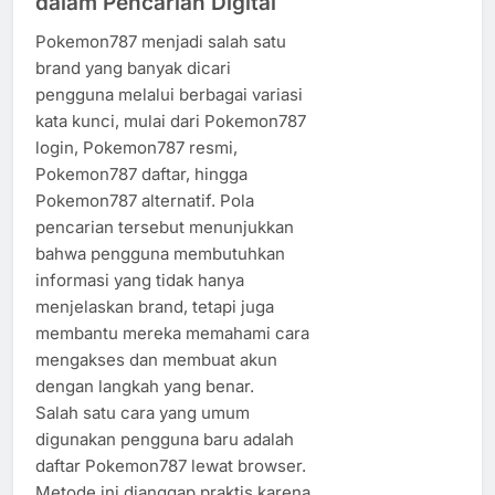
dalam Pencarian Digital
Pokemon787 menjadi salah satu
brand yang banyak dicari
pengguna melalui berbagai variasi
kata kunci, mulai dari Pokemon787
login, Pokemon787 resmi,
Pokemon787 daftar, hingga
Pokemon787 alternatif. Pola
pencarian tersebut menunjukkan
bahwa pengguna membutuhkan
informasi yang tidak hanya
menjelaskan brand, tetapi juga
membantu mereka memahami cara
mengakses dan membuat akun
dengan langkah yang benar.
Salah satu cara yang umum
digunakan pengguna baru adalah
daftar Pokemon787 lewat browser.
Metode ini dianggap praktis karena