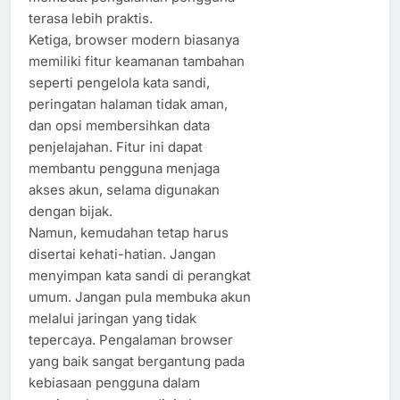
terasa lebih praktis.
Ketiga, browser modern biasanya
memiliki fitur keamanan tambahan
seperti pengelola kata sandi,
peringatan halaman tidak aman,
dan opsi membersihkan data
penjelajahan. Fitur ini dapat
membantu pengguna menjaga
akses akun, selama digunakan
dengan bijak.
Namun, kemudahan tetap harus
disertai kehati-hatian. Jangan
menyimpan kata sandi di perangkat
umum. Jangan pula membuka akun
melalui jaringan yang tidak
tepercaya. Pengalaman browser
yang baik sangat bergantung pada
kebiasaan pengguna dalam