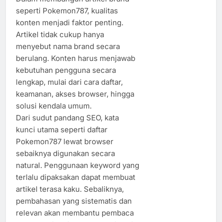
seperti Pokemon787, kualitas
konten menjadi faktor penting.
Artikel tidak cukup hanya
menyebut nama brand secara
berulang. Konten harus menjawab
kebutuhan pengguna secara
lengkap, mulai dari cara daftar,
keamanan, akses browser, hingga
solusi kendala umum.
Dari sudut pandang SEO, kata
kunci utama seperti daftar
Pokemon787 lewat browser
sebaiknya digunakan secara
natural. Penggunaan keyword yang
terlalu dipaksakan dapat membuat
artikel terasa kaku. Sebaliknya,
pembahasan yang sistematis dan
relevan akan membantu pembaca