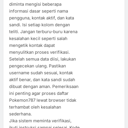
diminta mengisi beberapa
informasi dasar seperti nama
pengguna, kontak aktif, dan kata
sandi. Isi setiap kolom dengan
teliti. Jangan terburu-buru karena
kesalahan kecil seperti salah
mengetik kontak dapat
menyulitkan proses verifikasi.
Setelah semua data diisi, lakukan
pengecekan ulang. Pastikan
username sudah sesuai, kontak
aktif benar, dan kata sandi sudah
dibuat dengan aman. Pemeriksaan
ini penting agar proses daftar
Pokemon787 lewat browser tidak
terhambat oleh kesalahan
sederhana.
Jika sistem meminta verifikasi,
ikuti instruksi sampai selesai. Kode