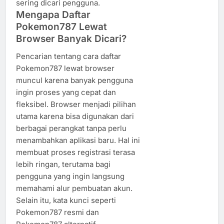
sering dicari pengguna.
Mengapa Daftar
Pokemon787 Lewat
Browser Banyak Dicari?
Pencarian tentang cara daftar
Pokemon787 lewat browser
muncul karena banyak pengguna
ingin proses yang cepat dan
fleksibel. Browser menjadi pilihan
utama karena bisa digunakan dari
berbagai perangkat tanpa perlu
menambahkan aplikasi baru. Hal ini
membuat proses registrasi terasa
lebih ringan, terutama bagi
pengguna yang ingin langsung
memahami alur pembuatan akun.
Selain itu, kata kunci seperti
Pokemon787 resmi dan