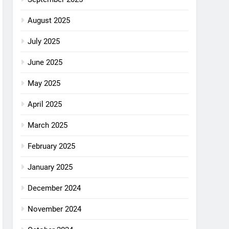
August 2025
July 2025
June 2025
May 2025
April 2025
March 2025
February 2025
January 2025
December 2024
November 2024