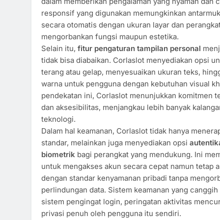
dalam memberikan pengalaman yang nyaman dan c
responsif yang digunakan memungkinkan antarmuk
secara otomatis dengan ukuran layar dan perangka
mengorbankan fungsi maupun estetika.
Selain itu,
fitur pengaturan tampilan personal
menja
tidak bisa diabaikan. Corlaslot menyediakan opsi 
terang atau gelap, menyesuaikan ukuran teks, hing
warna untuk pengguna dengan kebutuhan visual k
pendekatan ini, Corlaslot menunjukkan komitmen te
dan aksesibilitas, menjangkau lebih banyak kalanga
teknologi.
Dalam hal keamanan, Corlaslot tidak hanya menera
standar, melainkan juga menyediakan opsi
autentik
biometrik
bagi perangkat yang mendukung. Ini m
untuk mengakses akun secara cepat namun tetap 
dengan standar kenyamanan pribadi tanpa mengor
perlindungan data. Sistem keamanan yang canggih
sistem pengingat login, peringatan aktivitas mencu
privasi penuh oleh pengguna itu sendiri.