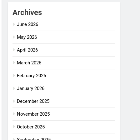
Archives
June 2026
May 2026
April 2026
March 2026
February 2026
January 2026
December 2025
November 2025
October 2025
September 2025