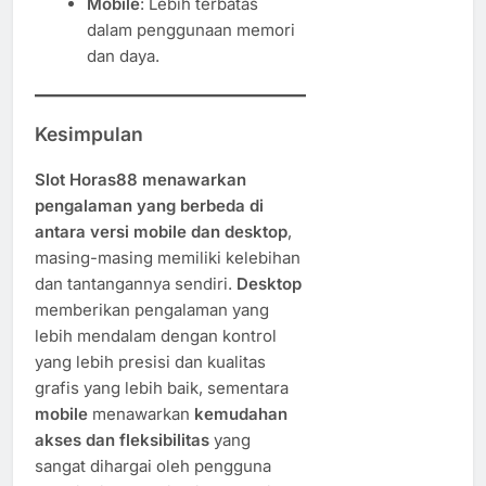
Mobile
: Lebih terbatas
dalam penggunaan memori
dan daya.
Kesimpulan
Slot Horas88 menawarkan
pengalaman yang berbeda di
antara versi mobile dan desktop
,
masing-masing memiliki kelebihan
dan tantangannya sendiri.
Desktop
memberikan pengalaman yang
lebih mendalam dengan kontrol
yang lebih presisi dan kualitas
grafis yang lebih baik, sementara
mobile
menawarkan
kemudahan
akses dan fleksibilitas
yang
sangat dihargai oleh pengguna