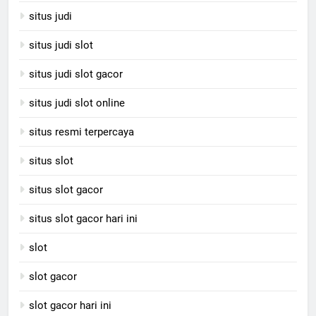
situs judi
situs judi slot
situs judi slot gacor
situs judi slot online
situs resmi terpercaya
situs slot
situs slot gacor
situs slot gacor hari ini
slot
slot gacor
slot gacor hari ini