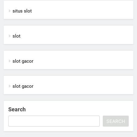
situs slot
slot
slot gacor
slot gacor
Search
SEARCH