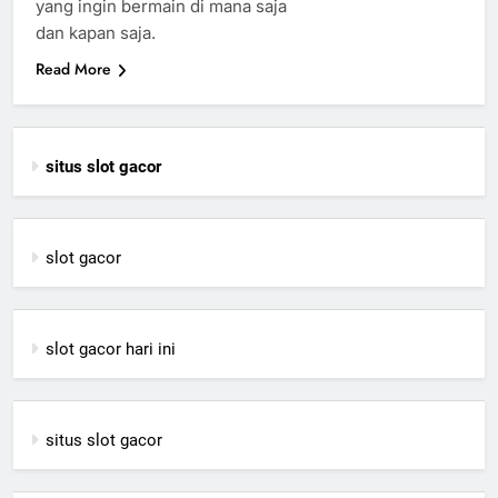
yang ingin bermain di mana saja
dan kapan saja.
Read More
situs slot gacor
slot gacor
slot gacor hari ini
situs slot gacor