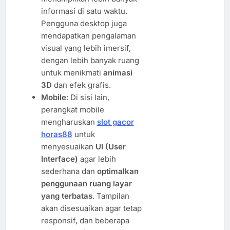
informasi di satu waktu.
Pengguna desktop juga
mendapatkan pengalaman
visual yang lebih imersif,
dengan lebih banyak ruang
untuk menikmati
animasi
3D
dan efek grafis.
Mobile
: Di sisi lain,
perangkat mobile
mengharuskan
slot gacor
horas88
untuk
menyesuaikan
UI (User
Interface)
agar lebih
sederhana dan
optimalkan
penggunaan ruang layar
yang terbatas
. Tampilan
akan disesuaikan agar tetap
responsif, dan beberapa