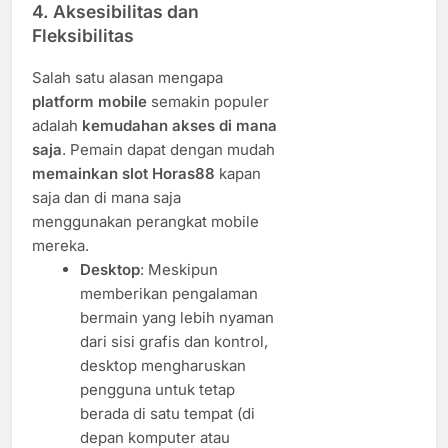
4.
Aksesibilitas dan
Fleksibilitas
Salah satu alasan mengapa
platform mobile
semakin populer
adalah
kemudahan akses di mana
saja
. Pemain dapat dengan mudah
memainkan slot Horas88
kapan
saja dan di mana saja
menggunakan perangkat mobile
mereka.
Desktop
: Meskipun
memberikan pengalaman
bermain yang lebih nyaman
dari sisi grafis dan kontrol,
desktop mengharuskan
pengguna untuk tetap
berada di satu tempat (di
depan komputer atau