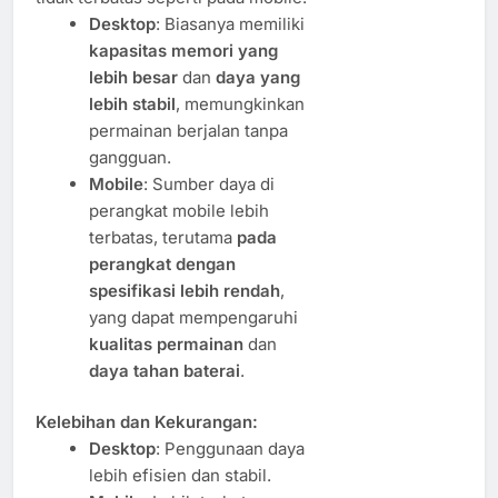
Desktop
: Biasanya memiliki
kapasitas memori yang
lebih besar
dan
daya yang
lebih stabil
, memungkinkan
permainan berjalan tanpa
gangguan.
Mobile
: Sumber daya di
perangkat mobile lebih
terbatas, terutama
pada
perangkat dengan
spesifikasi lebih rendah
,
yang dapat mempengaruhi
kualitas permainan
dan
daya tahan baterai
.
Kelebihan dan Kekurangan:
Desktop
: Penggunaan daya
lebih efisien dan stabil.