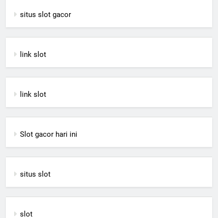
situs slot gacor
link slot
link slot
Slot gacor hari ini
situs slot
slot