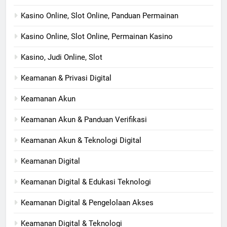
Kasino Online, Slot Online, Panduan Permainan
Kasino Online, Slot Online, Permainan Kasino
Kasino, Judi Online, Slot
Keamanan & Privasi Digital
Keamanan Akun
Keamanan Akun & Panduan Verifikasi
Keamanan Akun & Teknologi Digital
Keamanan Digital
Keamanan Digital & Edukasi Teknologi
Keamanan Digital & Pengelolaan Akses
Keamanan Digital & Teknologi