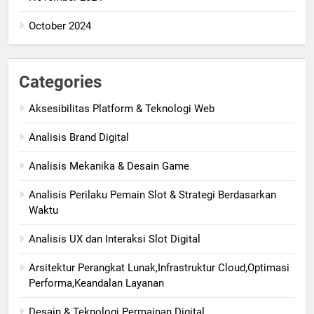
October 2024
Categories
Aksesibilitas Platform & Teknologi Web
Analisis Brand Digital
Analisis Mekanika & Desain Game
Analisis Perilaku Pemain Slot & Strategi Berdasarkan
Waktu
Analisis UX dan Interaksi Slot Digital
Arsitektur Perangkat Lunak,Infrastruktur Cloud,Optimasi
Performa,Keandalan Layanan
Desain & Teknologi Permainan Digital