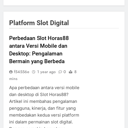
Platform Slot Digital
Perbedaan Slot Horas88
antara Versi Mobile dan
Desktop: Pengalaman
Bermain yang Berbeda
f54556e
1 year ago
0
8
mins
Apa perbedaan antara versi mobile
dan desktop di Slot Horas88?
Artikel ini membahas pengalaman
pengguna, kinerja, dan fitur yang
membedakan kedua versi platform
ini dalam permainan slot digital.