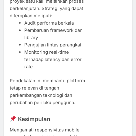
proyek satu kali, melainkan proses
berkelanjutan. Strategi yang dapat
diterapkan meliputi:
Audit performa berkala
Pembaruan framework dan
library
Pengujian lintas perangkat
Monitoring real-time
terhadap latency dan error
rate
Pendekatan ini membantu platform
tetap relevan di tengah
perkembangan teknologi dan
perubahan perilaku pengguna.
Kesimpulan
Mengamati responsivitas mobile