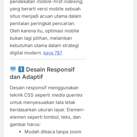
pendekatan
mobile-first indexing
,
yang berarti versi mobile sebuah
situs menjadi acuan utama dalam
penilaian peringkat pencarian.
Oleh karena itu, optimasi mobile
bukan lagi pilihan, melainkan
kebutuhan utama dalam strategi
digital modern.
kaya 787
Desain Responsif
dan Adaptif
Desain responsif menggunakan
teknik CSS seperti
media queries
untuk menyesuaikan tata letak
berdasarkan ukuran layar. Elemen-
elemen seperti tombol, teks, dan
gambar harus:
Mudah dibaca tanpa zoom