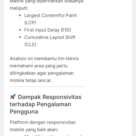
Metrik yang diperhatikan biasanya
meliputi:
Largest Contentful Paint
(LCP)
First Input Delay (FID)
Cumulative Layout Shift
(CLS)
Analisis ini membantu tim teknis
memahami area yang perlu
ditingkatkan agar pengalaman
mobile tetap lancar.
Dampak Responsivitas
terhadap Pengalaman
Pengguna
Platform dengan responsivitas
mobile yang baik akan: