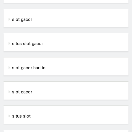
slot gacor
situs slot gacor
slot gacor hari ini
slot gacor
situs slot