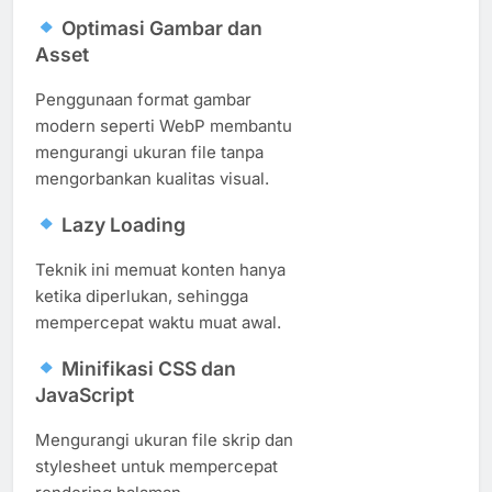
Optimasi Gambar dan
Asset
Penggunaan format gambar
modern seperti WebP membantu
mengurangi ukuran file tanpa
mengorbankan kualitas visual.
Lazy Loading
Teknik ini memuat konten hanya
ketika diperlukan, sehingga
mempercepat waktu muat awal.
Minifikasi CSS dan
JavaScript
Mengurangi ukuran file skrip dan
stylesheet untuk mempercepat