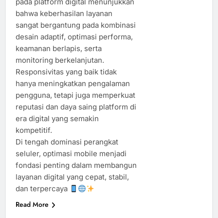
pada platform digital menunjukkan
bahwa keberhasilan layanan
sangat bergantung pada kombinasi
desain adaptif, optimasi performa,
keamanan berlapis, serta
monitoring berkelanjutan.
Responsivitas yang baik tidak
hanya meningkatkan pengalaman
pengguna, tetapi juga memperkuat
reputasi dan daya saing platform di
era digital yang semakin
kompetitif.
Di tengah dominasi perangkat
seluler, optimasi mobile menjadi
fondasi penting dalam membangun
layanan digital yang cepat, stabil,
dan terpercaya
Read More