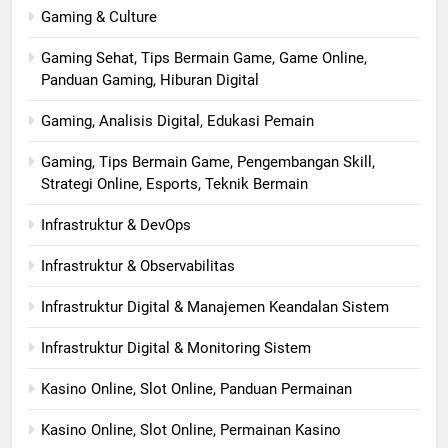
Gaming & Culture
Gaming Sehat, Tips Bermain Game, Game Online,
Panduan Gaming, Hiburan Digital
Gaming, Analisis Digital, Edukasi Pemain
Gaming, Tips Bermain Game, Pengembangan Skill,
Strategi Online, Esports, Teknik Bermain
Infrastruktur & DevOps
Infrastruktur & Observabilitas
Infrastruktur Digital & Manajemen Keandalan Sistem
Infrastruktur Digital & Monitoring Sistem
Kasino Online, Slot Online, Panduan Permainan
Kasino Online, Slot Online, Permainan Kasino