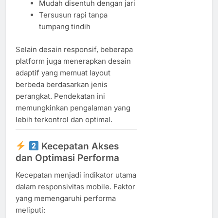
Mudah disentuh dengan jari
Tersusun rapi tanpa
tumpang tindih
Selain desain responsif, beberapa
platform juga menerapkan desain
adaptif yang memuat layout
berbeda berdasarkan jenis
perangkat. Pendekatan ini
memungkinkan pengalaman yang
lebih terkontrol dan optimal.
Kecepatan Akses
dan Optimasi Performa
Kecepatan menjadi indikator utama
dalam responsivitas mobile. Faktor
yang memengaruhi performa
meliputi: