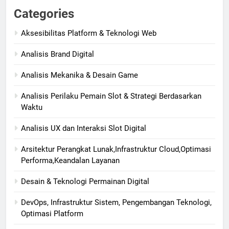
Categories
Aksesibilitas Platform & Teknologi Web
Analisis Brand Digital
Analisis Mekanika & Desain Game
Analisis Perilaku Pemain Slot & Strategi Berdasarkan
Waktu
Analisis UX dan Interaksi Slot Digital
Arsitektur Perangkat Lunak,Infrastruktur Cloud,Optimasi
Performa,Keandalan Layanan
Desain & Teknologi Permainan Digital
DevOps, Infrastruktur Sistem, Pengembangan Teknologi,
Optimasi Platform