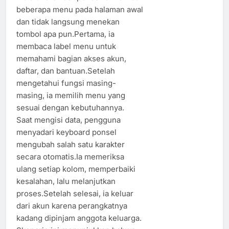
beberapa menu pada halaman awal
dan tidak langsung menekan
tombol apa pun.Pertama, ia
membaca label menu untuk
memahami bagian akses akun,
daftar, dan bantuan.Setelah
mengetahui fungsi masing-
masing, ia memilih menu yang
sesuai dengan kebutuhannya.
Saat mengisi data, pengguna
menyadari keyboard ponsel
mengubah salah satu karakter
secara otomatis.Ia memeriksa
ulang setiap kolom, memperbaiki
kesalahan, lalu melanjutkan
proses.Setelah selesai, ia keluar
dari akun karena perangkatnya
kadang dipinjam anggota keluarga.