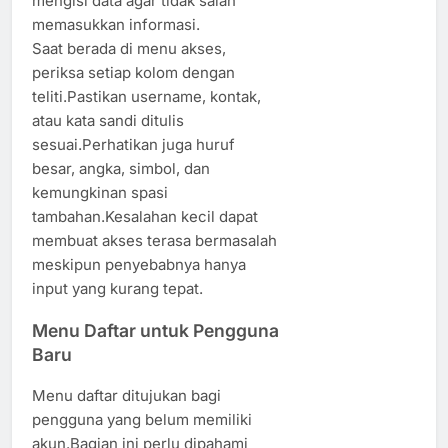
mengisi data agar tidak salah
memasukkan informasi.
Saat berada di menu akses,
periksa setiap kolom dengan
teliti.Pastikan username, kontak,
atau kata sandi ditulis
sesuai.Perhatikan juga huruf
besar, angka, simbol, dan
kemungkinan spasi
tambahan.Kesalahan kecil dapat
membuat akses terasa bermasalah
meskipun penyebabnya hanya
input yang kurang tepat.
Menu Daftar untuk Pengguna
Baru
Menu daftar ditujukan bagi
pengguna yang belum memiliki
akun.Bagian ini perlu dipahami