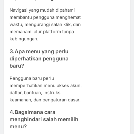
Navigasi yang mudah dipahami
membantu pengguna menghemat
waktu, mengurangi salah klik, dan
memahami alur platform tanpa
kebingungan.
3.Apa menu yang perlu
diperhatikan pengguna
baru?
Pengguna baru perlu
memperhatikan menu akses akun,
daftar, bantuan, instruksi
keamanan, dan pengaturan dasar.
4.Bagaimana cara
menghindari salah memilih
menu?