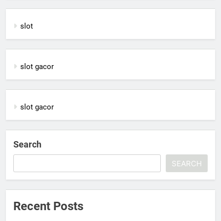
slot
slot gacor
slot gacor
Search
SEARCH
Recent Posts