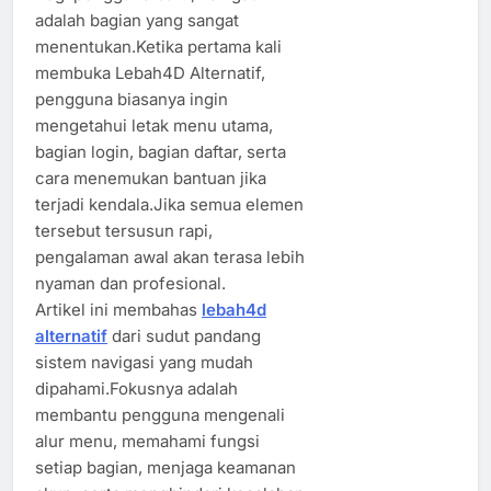
adalah bagian yang sangat
menentukan.Ketika pertama kali
membuka Lebah4D Alternatif,
pengguna biasanya ingin
mengetahui letak menu utama,
bagian login, bagian daftar, serta
cara menemukan bantuan jika
terjadi kendala.Jika semua elemen
tersebut tersusun rapi,
pengalaman awal akan terasa lebih
nyaman dan profesional.
Artikel ini membahas
lebah4d
alternatif
dari sudut pandang
sistem navigasi yang mudah
dipahami.Fokusnya adalah
membantu pengguna mengenali
alur menu, memahami fungsi
setiap bagian, menjaga keamanan