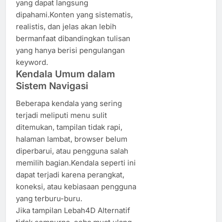
yang dapat langsung
dipahami.Konten yang sistematis,
realistis, dan jelas akan lebih
bermanfaat dibandingkan tulisan
yang hanya berisi pengulangan
keyword.
Kendala Umum dalam
Sistem Navigasi
Beberapa kendala yang sering
terjadi meliputi menu sulit
ditemukan, tampilan tidak rapi,
halaman lambat, browser belum
diperbarui, atau pengguna salah
memilih bagian.Kendala seperti ini
dapat terjadi karena perangkat,
koneksi, atau kebiasaan pengguna
yang terburu-buru.
Jika tampilan Lebah4D Alternatif