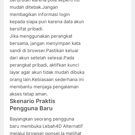
mudah ditebak.Jangan
membagikan informasi login
kepada siapa pun karena data akun
bersifat pribadi.
Jika menggunakan perangkat
bersama, jangan menyimpan kata
sandi di browser.Pastikan keluar
dari akun setelah selesai.Pada
perangkat pribadi, aktifkan kunci
layar agar akun tidak mudah dibuka
orang lain.Kebiasaan sederhana ini
membantu menjaga pengalaman
akses tetap aman.
Skenario Praktis
Pengguna Baru
Bayangkan seorang pengguna
baru membuka Lebah4D Alternatif
melalui browser ponsel.Ia melihat