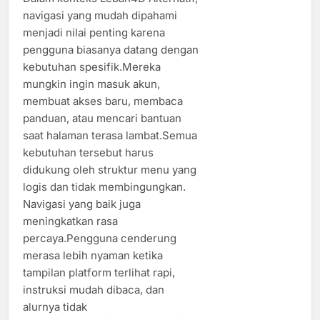
navigasi yang mudah dipahami
menjadi nilai penting karena
pengguna biasanya datang dengan
kebutuhan spesifik.Mereka
mungkin ingin masuk akun,
membuat akses baru, membaca
panduan, atau mencari bantuan
saat halaman terasa lambat.Semua
kebutuhan tersebut harus
didukung oleh struktur menu yang
logis dan tidak membingungkan.
Navigasi yang baik juga
meningkatkan rasa
percaya.Pengguna cenderung
merasa lebih nyaman ketika
tampilan platform terlihat rapi,
instruksi mudah dibaca, dan
alurnya tidak