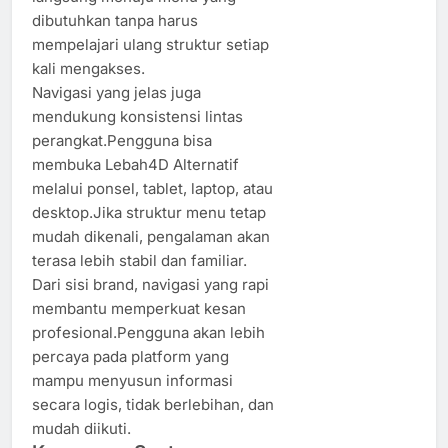
dibutuhkan tanpa harus
mempelajari ulang struktur setiap
kali mengakses.
Navigasi yang jelas juga
mendukung konsistensi lintas
perangkat.Pengguna bisa
membuka Lebah4D Alternatif
melalui ponsel, tablet, laptop, atau
desktop.Jika struktur menu tetap
mudah dikenali, pengalaman akan
terasa lebih stabil dan familiar.
Dari sisi brand, navigasi yang rapi
membantu memperkuat kesan
profesional.Pengguna akan lebih
percaya pada platform yang
mampu menyusun informasi
secara logis, tidak berlebihan, dan
mudah diikuti.